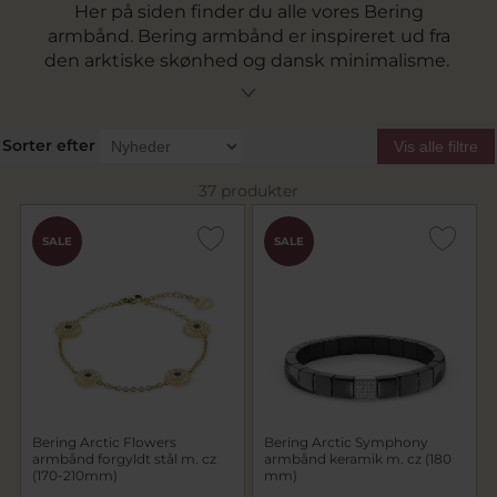
Her på siden finder du alle vores Bering
armbånd. Bering armbånd er inspireret ud fra
den arktiske skønhed og dansk minimalisme.
Med et armbånd fra Bering er du sikker på at få
tidløst og skandinavisk design. Vi tilbyder gratis
fragt v. køb for over 499,- og hurtig levering. Vi
Sorter efter
Vis alle filtre
har været e-mærket siden 2012.
37 produkter
SALE
SALE
Bering Arctic Flowers
Bering Arctic Symphony
armbånd forgyldt stål m. cz
armbånd keramik m. cz (180
(170-210mm)
mm)