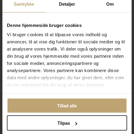
Samtykke
Detaljer
Om
Denne hjemmeside bruger cookies
Vi bruger cookies til at tilpasse vores indhold og
annoncer, til at vise dig funktioner til sociale medier og til
at analysere vores trafik. Vi deler også oplysninger om
Bering Arctic Symphony
Bering Arctic Symphony
armbånd sort stål m. tigerøje,
læderarmbånd poleret stål
din brug af vores hjemmeside med vores partnere inden
lavasten & keramik (180-
(180-200mm)
for sociale medier, annonceringspartnere og
220mm)
analysepartnere. Vores partnere kan kombinere disse
399,20 kr
319,20 kr
499,00 kr
399,00 kr
data med andre oplysninger, du har givet dem, eller som
de har indsamlet fra din brug af deres tjenester.
På lager
På fjernlager
Tillad alle
SALE
SALE
Tilpas