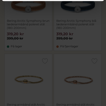
Bering Arctic Symphony brun
Bering Arctic Symphony blå
læderarmbånd poleret stål
læderarmbånd poleret stål
(180-200mm)
(180-200mm)
319,20 kr
319,20 kr
399,00 kr
399,00 kr
På lager
På fjernlager
Bering armbånd stål Arctic
Bering armbånd stål Arctic