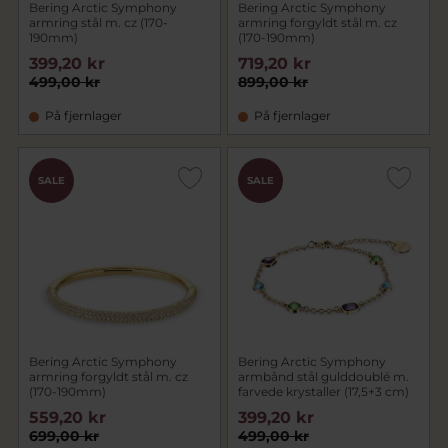
Bering Arctic Symphony
Bering Arctic Symphony
armring stål m. cz (170-
armring forgyldt stål m. cz
190mm)
(170-190mm)
399,20 kr
719,20 kr
499,00 kr
899,00 kr
På fjernlager
På fjernlager
SALE
SALE
Bering Arctic Symphony
Bering Arctic Symphony
armring forgyldt stål m. cz
armbånd stål gulddoublé m.
(170-190mm)
farvede krystaller (17,5+3 cm)
559,20 kr
399,20 kr
699,00 kr
499,00 kr