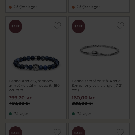
På fjernlager
På fjernlager
SALE
SALE
Bering Arctic Symphony
Bering armbånd stål Arctic
armbånd stål m. sodalit (180-
Symphony sølv slange (17-21
220mm)
cm)
399,20 kr
160,00 kr
499,00 kr
200,00 kr
På lager
På lager
SALE
SALE