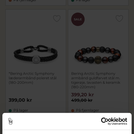
SALE
*Bering Arctic Symphony
Bering Arctic Symphony
læderarmbånd poleret stål
armbånd guldfarvet stål m.
(180-200mm)
tigerøje, lavasten & keramik
(180-220mm)
399,20 kr
399,00 kr
499,00 kr
På lager
På fjernlager
SALE
SALE