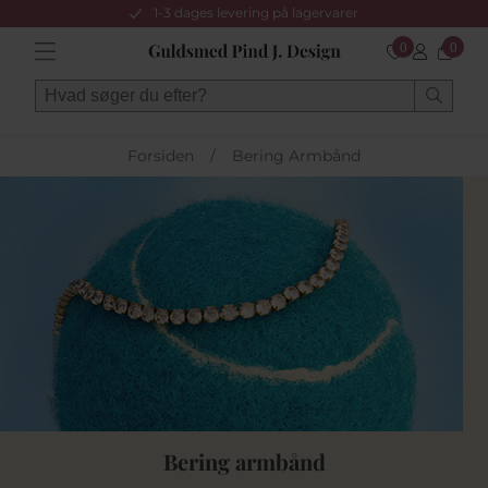
1-3 dages levering på lagervarer
0
0
Forsiden
/
Bering Armbånd
Bering armbånd