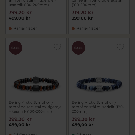
armbånd stål m. tigerøje +
panserarmbånd poleret stål
keramik (180-200mm)
(180-200mm)
399,20 kr
319,20 kr
499,00 kr
399,00 kr
På fjernlager
På fjernlager
SALE
SALE
Bering Arctic Symphony
Bering Arctic Symphony
armbånd sort stål m. tigerøje
armbånd stål m. sodalit (180-
+ keramik (180-200mm)
200mm)
399,20 kr
399,20 kr
499,00 kr
499,00 kr
På fjernlager
På lager