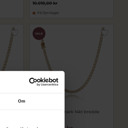
10.010,00 kr
På fjernlager
SALE
Om
redde
BNH Kæde bismark 14kt bredde
11,00mm 45cm
bnB14110045LK