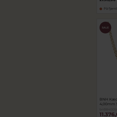
På fjern
SALE
BNH Kæd
4,00mm 
bnB84005
11.376