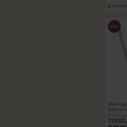
På fjern
SALE
BNH Kæde
5,40mm 4
bnB85404
17.052
21.315,00