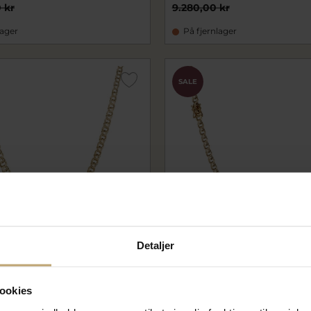
 kr
9.280,00 kr
lager
På fjernlager
SALE
Detaljer
e bismark 8kt bredde
BNH Kæde bismark 14kt b
50cm
11,00mm 42cm
ookies
0LC
bnB14110042LK