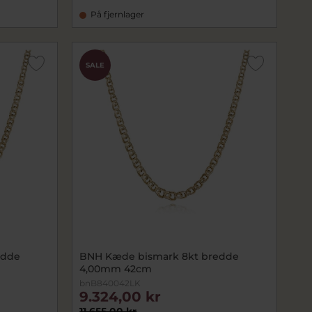
På fjernlager
SALE
edde
BNH Kæde bismark 8kt bredde
4,00mm 42cm
bnB840042LK
9.324,00 kr
11.655,00 kr