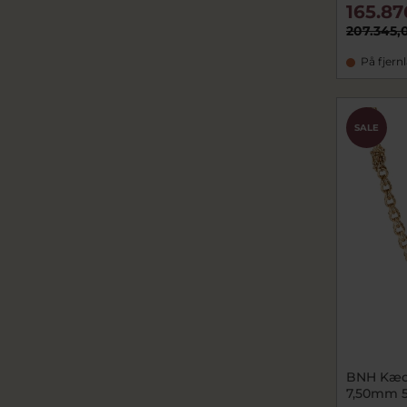
165.87
207.345,
På fjern
SALE
BNH Kæde
7,50mm 