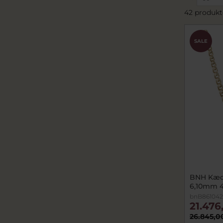
42 produkt
SALE
BNH Kæd
6,10mm 
bnB86104
21.476
26.845,0