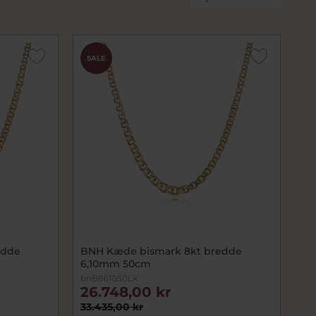
SALE
edde
BNH Kæde bismark 8kt bredde
6,10mm 50cm
bnB861050LK
26.748,00 kr
33.435,00 kr