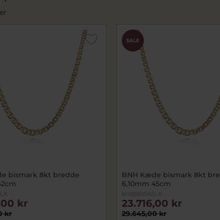
er
SALE
e bismark 8kt bredde
BNH Kæde bismark 8kt br
42cm
6,10mm 45cm
2LK
bnB861045LK
,00 kr
23.716,00 kr
0 kr
29.645,00 kr