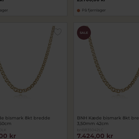
lager
På fjernlager
SALE
e bismark 8kt bredde
BNH Kæde bismark 8kt br
50cm
3,50mm 42cm
0LK
bnB835042LC
,00 kr
7.424,00 kr