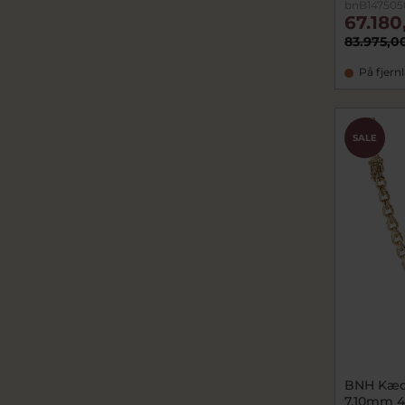
bnB147505
67.180
83.975,0
På fjern
SALE
BNH Kæde
7,10mm 