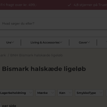
Fri fragt over kr. 499,-
4,8 stjerner på Trust
Ure
Living & Accessories
Gaver
ark
/
BNH Bismark halskæde ligeløb
 Bismark halskæde ligeløb
Lagerbeholdning
Mærke
Køn
SmykkeType
per side