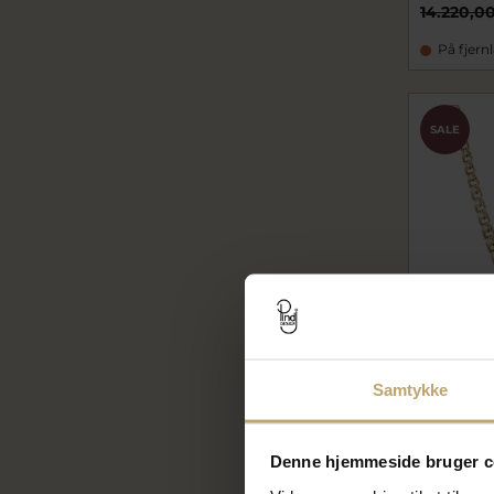
14.220,00
På fjern
SALE
Samtykke
BNH Kæd
3,50mm 
Denne hjemmeside bruger c
bnB83505