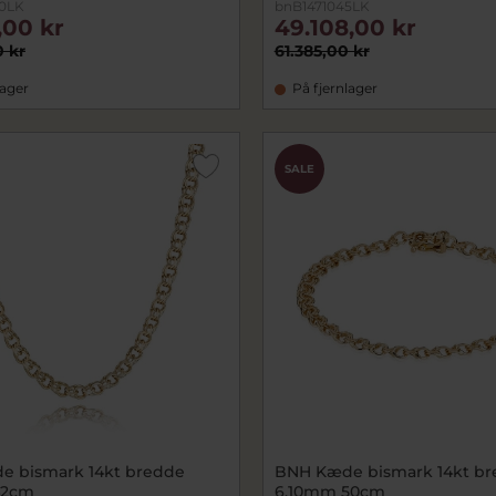
0LK
bnB1471045LK
,00 kr
49.108,00 kr
0 kr
61.385,00 kr
lager
På fjernlager
SALE
 bismark 14kt bredde
BNH Kæde bismark 14kt b
42cm
6,10mm 50cm