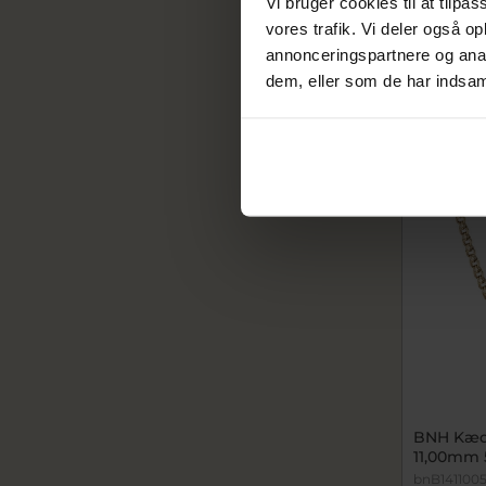
8.912,
Vi bruger cookies til at tilpas
11.140,00
vores trafik. Vi deler også 
annonceringspartnere og anal
På fjern
dem, eller som de har indsaml
SALE
BNH Kæde
11,00mm
bnB141100