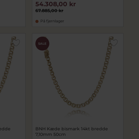
54.308,00 kr
67.885,00 kr
På fjernlager
SALE
redde
BNH Kæde bismark 14kt bredde
7,10mm 50cm