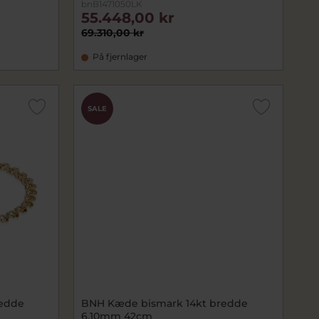
bnB1471050LK
55.448,00 kr
69.310,00 kr
På fjernlager
SALE
redde
BNH Kæde bismark 14kt bredde
6,10mm 42cm