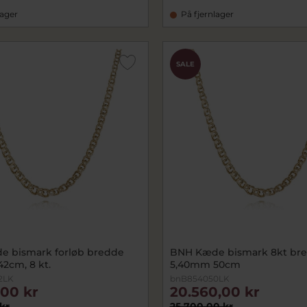
lager
På fjernlager
SALE
 bismark forløb bredde
BNH Kæde bismark 8kt br
2cm, 8 kt.
5,40mm 50cm
2LK
bnB854050LK
,00 kr
20.560,00 kr
 kr
25.700,00 kr