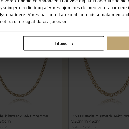
00 kr
137.832,00 kr
se vores indhold og annoncer, til at vise dig funktioner til sociale
 kr
172.290,00 kr
oplysninger om din brug af vores hjemmeside med vores partnere i
ysepartnere. Vores partnere kan kombinere disse data med andr
lager
På fjernlager
et fra din brug af deres tjenester.
SALE
Tilpas
 bismark 14kt bredde
BNH Kæde bismark 14kt b
 50cm
7,50mm 45cm
50LK
bnB1475045LK