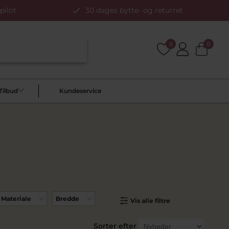
pilot
30 dages bytte- og returret
0
0
Tilbud
Kundeservice
Materiale
Bredde
Vis alle filtre
Sorter efter