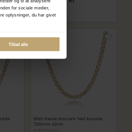
149.088,00 kr
 medier og til at analysere
186.360,00 kr
nden for sociale medier,
e oplysninger, du har givet
På fjernlager
SALE
Tillad alle
redde
BNH Kæde bismark 14kt bredde
7,50mm 42cm
bnB1475042LK