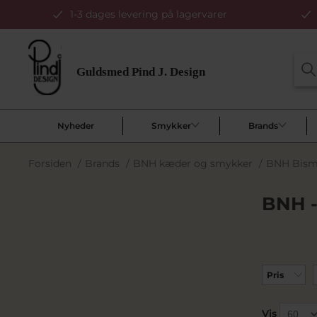
1-3 dages levering på lagervarer
Nyheder
Smykker
Brands
Forsiden
/
Brands
/
BNH kæder og smykker
/
BNH Bism
BNH -
Pris
Vis