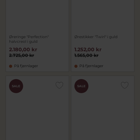
Øreringe "Perfection"
Ørestikker "Twirl" i guld
halvcreol i guld
2.180,00 kr
1.252,00 kr
2.725,00 kr
1.565,00 kr
På fjernlager
På fjernlager
SALE
SALE