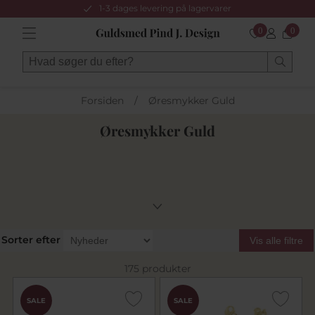
1-3 dages levering på lagervarer
0
0
Forsiden
/
Øresmykker Guld
Øresmykker Guld
Sorter efter
Vis alle filtre
175 produkter
SALE
SALE