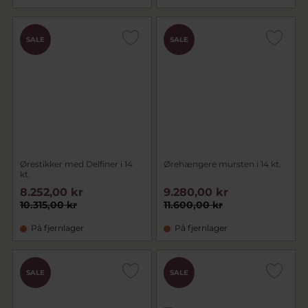
SALE
SALE
Ørestikker med Delfiner i 14
Ørehængere mursten i 14 kt.
kt.
8.252,00 kr
9.280,00 kr
10.315,00 kr
11.600,00 kr
På fjernlager
På fjernlager
SALE
SALE