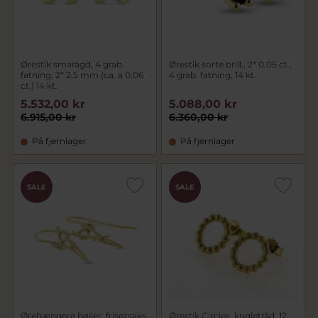
Ørestik smaragd, 4 grab.
Ørestik sorte brill., 2* 0,05 ct.,
fatning, 2* 2,5 mm (ca. a 0,06
4 grab. fatning, 14 kt.
ct.) 14 kt.
5.532,00 kr
5.088,00 kr
6.915,00 kr
6.360,00 kr
På fjernlager
På fjernlager
SALE
SALE
Ørehængere bøjler, frisørsaks
Ørestik Circles, kugletråd, 12