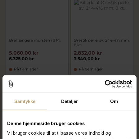
Ørehængere mursten i 8 kt.
Ørestik perle, sv. 2* 4-4½ mm.
8 kt.
5.060,00 kr
2.832,00 kr
6.325,00 kr
3.540,00 kr
På fjernlager
På fjernlager
SALE
SALE
Samtykke
Detaljer
Om
Denne hjemmeside bruger cookies
Vi bruger cookies til at tilpasse vores indhold og