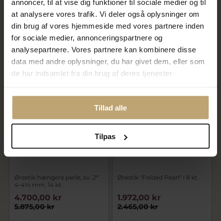
annoncer, til at vise dig funktioner til sociale medier og til
Ørestik hængere perle, sv. 2*
Ørestik perle, sv. 2* 4-4½ mm.
at analysere vores trafik. Vi deler også oplysninger om
4-4½ mm. 8 kt.
14 kt.
din brug af vores hjemmeside med vores partnere inden
2.912,00 kr
4.652,00 kr
for sociale medier, annonceringspartnere og
3.640,00 kr
5.815,00 kr
analysepartnere. Vores partnere kan kombinere disse
På fjernlager
På fjernlager
data med andre oplysninger, du har givet dem, eller som
de har indsamlet fra din brug af deres tjenester.
SALE
SALE
Tillad alle
Tilpas
Ørestik hængere perle, sv. 2*
Ørestik "Folded Pearl" i 8 kt.
4-4½ mm. 14 kt.
4.700,00 kr
1.972,00 kr
5.875,00 kr
2.465,00 kr