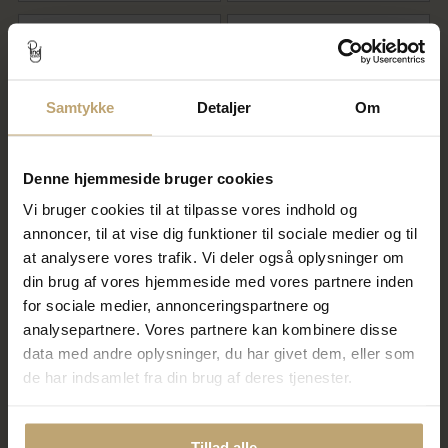
SALE
SALE
Samtykke
Detaljer
Om
Denne hjemmeside bruger cookies
Vi bruger cookies til at tilpasse vores indhold og
Ring firkantet profil (str. 60-
Ring kugler hele vejen rundt,
annoncer, til at vise dig funktioner til sociale medier og til
69) 8 kt.
br. 2,8 mm. massiv, str. -59. 14
at analysere vores trafik. Vi deler også oplysninger om
kt.
din brug af vores hjemmeside med vores partnere inden
8.812,00 kr
8.672,00 kr
11.015,00 kr
10.840,00 kr
for sociale medier, annonceringspartnere og
analysepartnere. Vores partnere kan kombinere disse
På fjernlager
På fjernlager
data med andre oplysninger, du har givet dem, eller som
de har indsamlet fra din brug af deres tjenester.
SALE
SALE
Tillad alle