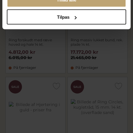
Tilpas
Ring forskudt med ræve
Ring massiv lukket bund, rek.
hoved og hale 14 kt.
plade 14 kt.
4.812,00 kr
17.172,00 kr
6.015,00 kr
21.465,00 kr
På fjernlager
På fjernlager
SALE
SALE