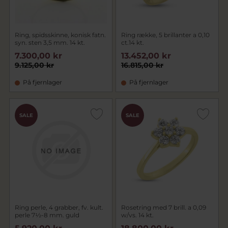
Ring, spidsskinne, konisk fatn.
Ring række, 5 brillanter a 0,10
syn. sten 3,5 mm. 14 kt.
ct.14 kt.
7.300,00 kr
13.452,00 kr
9.125,00 kr
16.815,00 kr
På fjernlager
På fjernlager
SALE
SALE
Ring perle, 4 grabber, fv. kult.
Rosetring med 7 brill. a 0,09
perle 7½-8 mm. guld
w/vs. 14 kt.