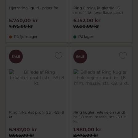
Hjertering i guld - priser fra
Ring Circles, kugletråd, 15
mm. 14 kt. (overflade sand)
5.740,00 kr
6.152,00 kr
7.175,00 kr
7.690,00 kr
På fjernlager
På lager
SALE
SALE
Ring firkantet profil (str. -59) 8
Ring kugler hele vejen rundt,
kt.
br. 1,8 mm. massiv, str. -59. 8
kt.
6.932,00 kr
1.980,00 kr
8.665,00 kr
2.475,00 kr