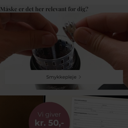
håndværk.
Måske er det her relevant for dig?
Disse guld ringe er skabt med stor omhu og en
utrolig opmærksomhed på detajler. Fra de klassiske
forlovelsesringe til de mere moderne og dristige
designs byder Pind J. Design på et bredt udvalg, der
passer til enhver smag og personlighed. Hver ring er
designet til at blive båret med stolthed og glæde.
Guld ringe fra Pind J. Design udtrykker ikke blot
kærlighed og samhørighed, men også individualitet
og stil, idet de elegant fusionerer tradition med
modernitet.
En af de mest imponerende egenskaber ved Pind J.
Designs guld ringe er deres alsidighed. Disse ringe
Smykkepleje
kan bæres ved både hverdagsbegivenheder og mere
formelle lejligheder, hvilket gørr dem perfekte til
enhver sitaution.
Pind J. Designs guld ringe
Pind J. Designs guld ringe er ikke blot smykker, der er
tale om smykker med udtryk for kærlighed, stil og
personlighed. Hver ring bærer en historie om dens