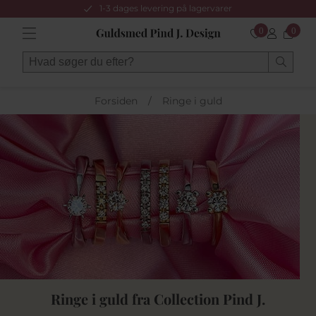
1-3 dages levering på lagervarer
0
0
Forsiden
/
Ringe i guld
Ringe i guld fra Collection Pind J.