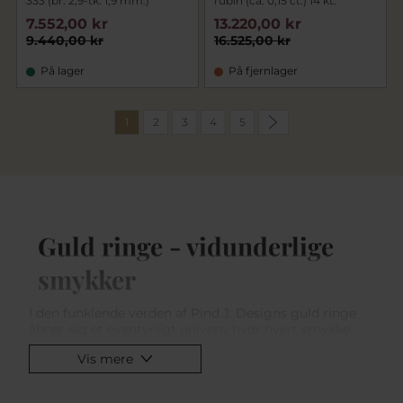
333 (br. 2,9-tk. 1,9 mm.)
rubin (ca. 0,15 ct.) 14 kt.
7.552,00 kr
13.220,00 kr
9.440,00 kr
16.525,00 kr
På lager
På fjernlager
1
2
3
4
5
Guld ringe - vidunderlige
smykker
I den funklende verden af Pind J. Designs guld ringe
åbner sig et eventyrligt univers, hvor hvert smykke
fortæller en historie om klassisk elegance og
Vis mere
tidsløshed. Guld ringe fra Pind J. Design symboliserer
ikke blot kærlighed og forpligtelse, men fanger også
essencen af sofistikeret design og enestående