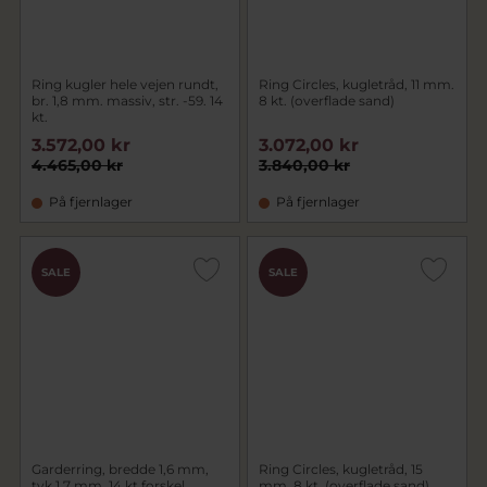
Ring kugler hele vejen rundt,
Ring Circles, kugletråd, 11 mm.
br. 1,8 mm. massiv, str. -59. 14
8 kt. (overflade sand)
kt.
3.572,00 kr
3.072,00 kr
4.465,00 kr
3.840,00 kr
På fjernlager
På fjernlager
SALE
SALE
Garderring, bredde 1,6 mm,
Ring Circles, kugletråd, 15
tyk 1,7 mm, 14 kt forskel.
mm. 8 kt. (overflade sand)