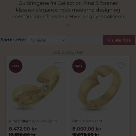
Guldringene fra Collection Pind J. forener
klassisk elegance med moderne design og
enestående håndværk. Hver ring symboliserer
kærlighed, individualitet og stil, og kan bæres
både til hverdag og formelle anledninger. Vores
kollektion byder på et bredt udvalg af smykker,
Sorter efter
Vis alle filtre
der passer til enhver smag. Med gratis fragt og
bytteservice sikrer vi en nem og behagelig
272 produkter
købsoplevelse. Bestil din guldring hos Pind J.
Design og glæd en, du holder af, med en tidløs
SALE
SALE
gave.
Ring brillant 0,07 w/vs.8 kt.
Ring massiv 8 kt.
8.472,00 kr
8.060,00 kr
10.590,00 kr
10.075,00 kr