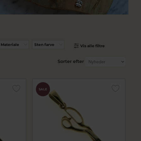
Materiale
Sten farve
Vis alle filtre
Sorter efter
SALE