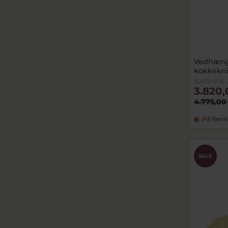
Vedhæng
kokkekniv
3080-000-
3.820,
4.775,00
På fjern
SALE