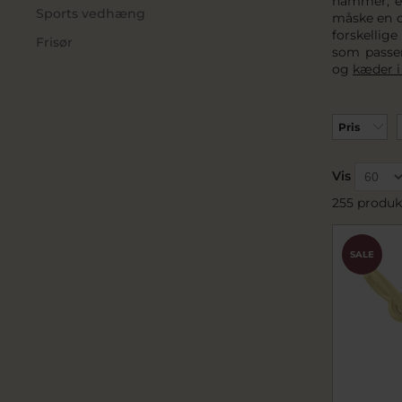
hammer, en
Sports vedhæng
måske en c
forskellig
Frisør
som passe
og
kæder i 
Pris
Vis
255 produk
SALE