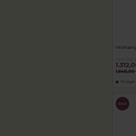
Vedhæng 
2946-000-
1.312,
1.640,00 
På lager
SALE