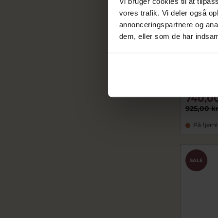
Vi bruger cookies til at tilpas
vores trafik. Vi deler også 
annonceringspartnere og anal
dem, eller som de har indsaml
Vedhæng 
sølv
2413-000-
740,00
925,00 k
På fjern
SALE