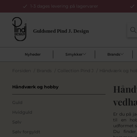
1-3 dages levering på lagervarer
Nyheder
Smykker
Brands
Forsiden
/
Brands
/
Collection Pind J
/
Håndværk og ho
Hånd
Håndværk og hobby
vedh
Guld
Hvidguld
Er du på j
til en ho
Sølv
udformet s
Du finde
Sølv forgyldt