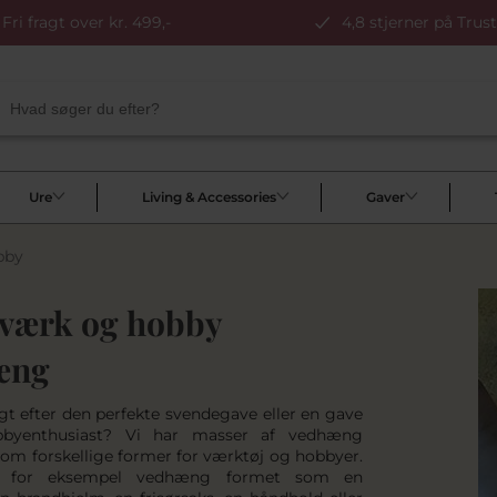
Fri fragt over kr. 499,-
4,8 stjerner på Trust
Ure
Living & Accessories
Gaver
bby
værk og hobby
æng
agt efter den perfekte svendegave eller en gave
bbyenthusiast? Vi har masser af vedhæng
om forskellige former for værktøj og hobbyer.
r for eksempel vedhæng formet som en