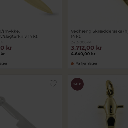
/smykke,
Vedhæng Skræddersaks (hj
/slagterkniv 14 kt.
14 kt.
14
2413-000-14
00 kr
3.712,00 kr
 kr
4.640,00 kr
lager
På fjernlager
SALE