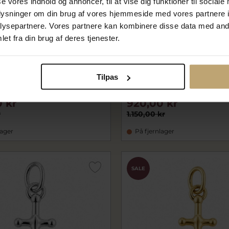
se vores indhold og annoncer, til at vise dig funktioner til sociale
oplysninger om din brug af vores hjemmeside med vores partnere i
ysepartnere. Vores partnere kan kombinere disse data med andr
et fra din brug af deres tjenester.
Skræddersaks (hj. 30 mm.)
Vedhæng Brolæggerjomfru 
Tilpas
05
2953-000-05
 kr
920,00 kr
r
1.150,00 kr
lager
På fjernlager
SALE