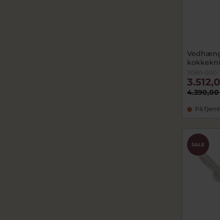
Vedhæng
kokkekniv
3080-000-
3.512,
4.390,00
På fjern
SALE