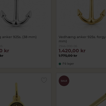
anker 925s. (38 mm)
Vedhæng anker 925s. forgyl
mm)
05
2946-000-06
00 kr
1.420,00 kr
kr
1.775,00 kr
På lager
SALE