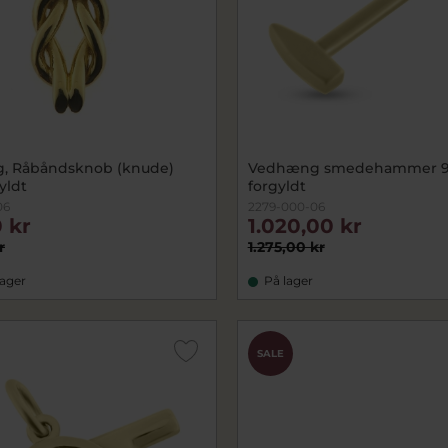
, Råbåndsknob (knude)
Vedhæng smedehammer 92
yldt
forgyldt
06
2279-000-06
 kr
1.020,00 kr
r
1.275,00 kr
lager
På lager
SALE