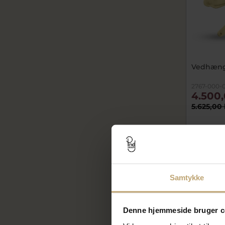
Vedhæng 
2767-000-
4.500,
5.625,00 
SALE
Samtykke
Denne hjemmeside bruger c