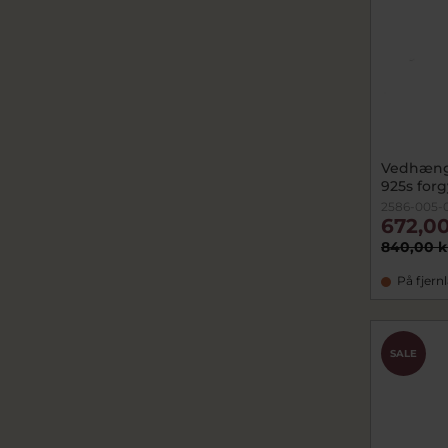
Vedhæng
925s forg
2586-005-
672,00
840,00 k
På fjern
SALE