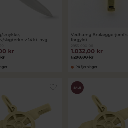
/smykke,
Vedhæng Brolæggerjomfru 
/slagterkniv 14 kt. hvg.
forgyldt
20
2953-000-06
00 kr
1.032,00 kr
 kr
1.290,00 kr
lager
På fjernlager
SALE