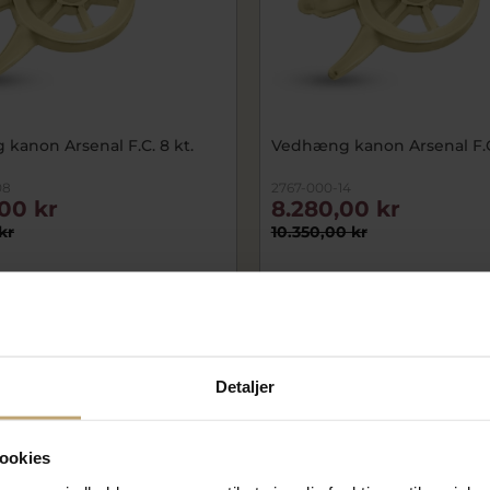
kanon Arsenal F.C. 8 kt.
Vedhæng kanon Arsenal F.C.
08
2767-000-14
00 kr
8.280,00 kr
kr
10.350,00 kr
SALE
Detaljer
ookies