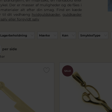
 brandhjelm, en frisørsaks, en håndbold eller
ykel. Der er masser af muligheder og de fåes i
e materialer alt efter din smag. Find en kæde
r til dit vedhæng
hvidguldskæder
,
guldkæder
sølv eller forgyldt sølv
Lagerbeholdning
Mærke
Køn
SmykkeType
per side
ter
SALE