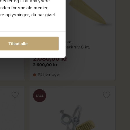
 medier og til at analysere
nden for sociale medier,
e oplysninger, du har givet
925 s.
Vedhæng/smykke,
Tillad alle
kokkekniv/slagterkniv 8 kt.
3080-000-08
2.080,00 kr
2.600,00 kr
På fjernlager
SALE