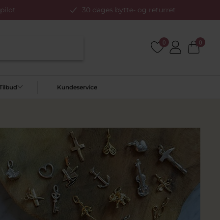
pilot
30 dages bytte- og returret
0
0
Tilbud
Kundeservice