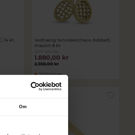
 14 kt.
Vedhæng tennisketchere dobbelt,
massivt 8 kt
2075-000-08
1.880,00 kr
2.350,00 kr
På fjernlager
SALE
Om