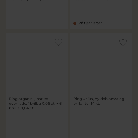
På fjernlager
Ring organisk, barket
Ring unika, hyldeblomst og
overflade, 1 brill. a 0,06 ct. + 6
brillanter 14 kt.
brill. a 0,04 ct.