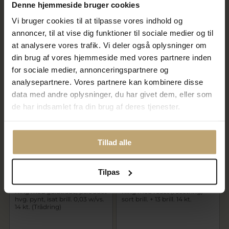
Denne hjemmeside bruger cookies
Vi bruger cookies til at tilpasse vores indhold og
Ring med brill. 0,60 ct. 14 kt.
Ring med natur sten 14 kt.
annoncer, til at vise dig funktioner til sociale medier og til
at analysere vores trafik. Vi deler også oplysninger om
din brug af vores hjemmeside med vores partnere inden
for sociale medier, annonceringspartnere og
analysepartnere. Vores partnere kan kombinere disse
data med andre oplysninger, du har givet dem, eller som
de har indsamlet fra din brug af deres tjenester.
Tillad alle
Tilpas
Ring med guldtråde, påloddet
Ring med roset (rosetring)
hvg. pynt, isat brill. 0,03 w/vs.
sort brill. + 13 brill. 14 kt.
14 kt. (Trådring)