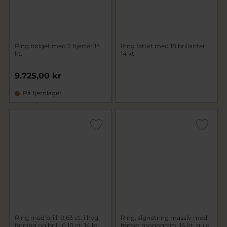
Ring bølget med 2 hjerter 14
Ring fattet med 18 brillanter
kt.
14 kt.
9.725,00 kr
På fjernlager
Ring med brill. 0,63 ct. i hvg.
Ring, signetring massiv med
fatning og brill. 0,10 ct. 14 kt.
fræset monogram, 14 kt. guld