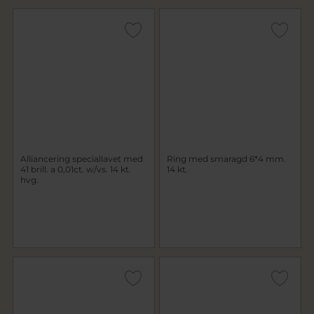
Alliancering speciallavet med
Ring med smaragd 6*4 mm.
41 brill. a 0,01ct. w/vs. 14 kt.
14 kt.
hvg.