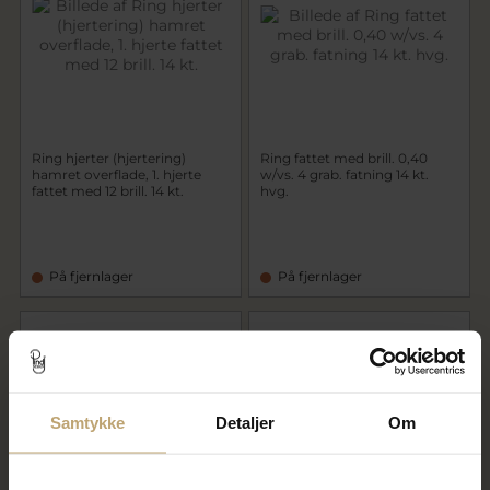
Ring hjerter (hjertering)
Ring fattet med brill. 0,40
hamret overflade, 1. hjerte
w/vs. 4 grab. fatning 14 kt.
fattet med 12 brill. 14 kt.
hvg.
På fjernlager
På fjernlager
Samtykke
Detaljer
Om