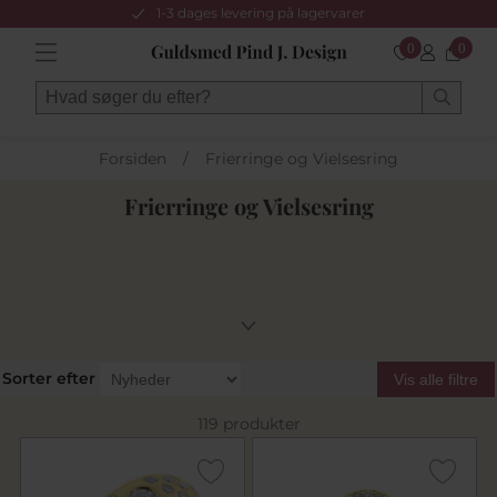
1-3 dages levering på lagervarer
0
0
Forsiden
/
Frierringe og Vielsesring
Frierringe og Vielsesring
Sorter efter
Vis alle filtre
119 produkter