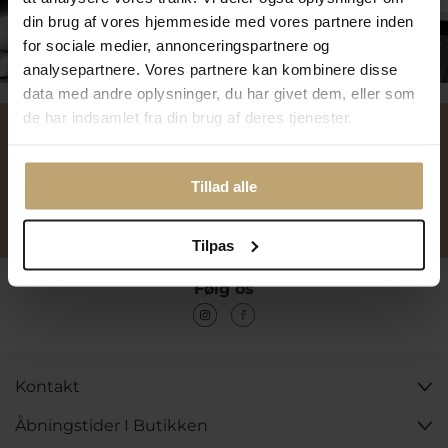
din brug af vores hjemmeside med vores partnere inden
Tilmeld dig kundeklubben
for sociale medier, annonceringspartnere og
analysepartnere. Vores partnere kan kombinere disse
data med andre oplysninger, du har givet dem, eller som
de har indsamlet fra din brug af deres tjenester.
Over 40 års erfaring
Mulighed for gravering
Tillad alle
Personlig kundeservice
Reparation af smykker og
ure
Tilpas
Følg os
Kontakt
Åbningstider I Butikken