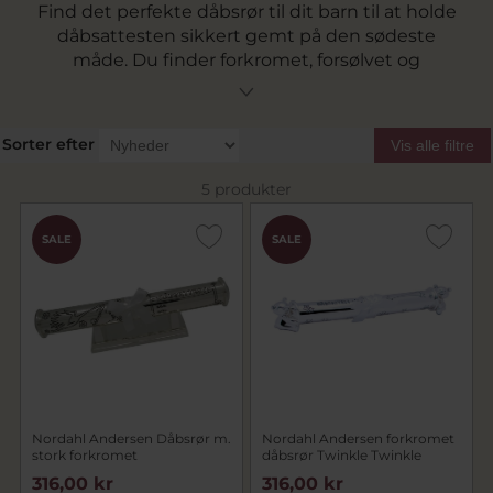
Find det perfekte dåbsrør til dit barn til at holde
dåbsattesten sikkert gemt på den sødeste
måde. Du finder forkromet, forsølvet og
fortrinnede dåbsrør fra Nordahl Andersen som
er prydet med de sødeste motiver og med
plads til personlige graveringer af barnets navn.
Sorter efter
Vis alle filtre
Forevig barnets dåb med et fint og dekorativt
dåbsrør der kan stå og pynte på børneværelset.
5 produkter
SALE
SALE
Nordahl Andersen Dåbsrør m.
Nordahl Andersen forkromet
stork forkromet
dåbsrør Twinkle Twinkle
316,00 kr
316,00 kr