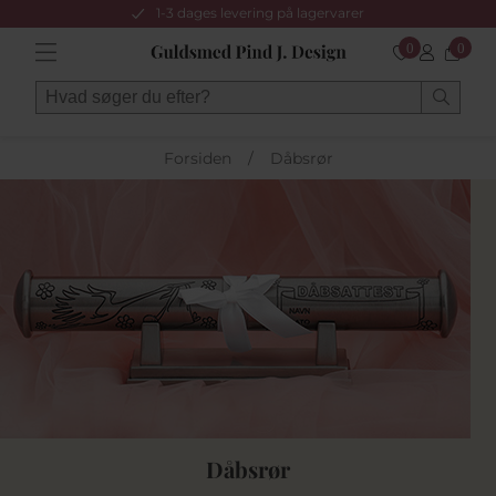
1-3 dages levering på lagervarer
0
0
Forsiden
/
Dåbsrør
Dåbsrør