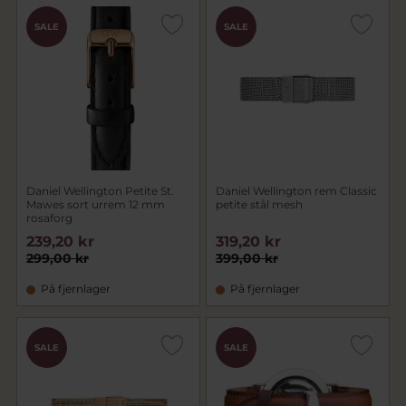
SALE
SALE
Daniel Wellington Petite St.
Daniel Wellington rem Classic
Mawes sort urrem 12 mm
petite stål mesh
rosaforg
239,20 kr
319,20 kr
299,00 kr
399,00 kr
På fjernlager
På fjernlager
SALE
SALE