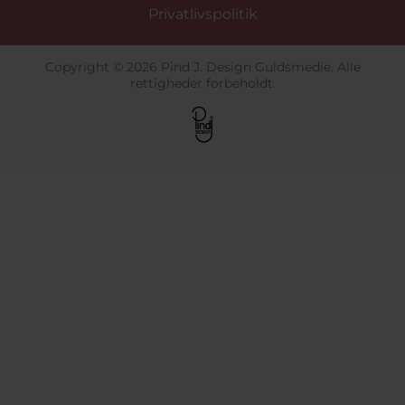
kan en urrem være en god tilføjelse. Hvis man ikke
Privatlivspolitik
allerede ejer et
Daniel Wellington ur
, kan man også
her på siden finde et.
Vi er officiel Daniel Wellington forhandler og har både
Copyright © 2026 Pind J. Design Guldsmedie. Alle
nyheder samt populære ure repræsenteret. Vi har høj
rettigheder forbeholdt.
kundetilfredshed og har været e-mærket siden 2012.
Som ekstra service tilbyder vi som gudsmed, 30 dages
bytteret og har 1-3 dages levering.
Vis mere