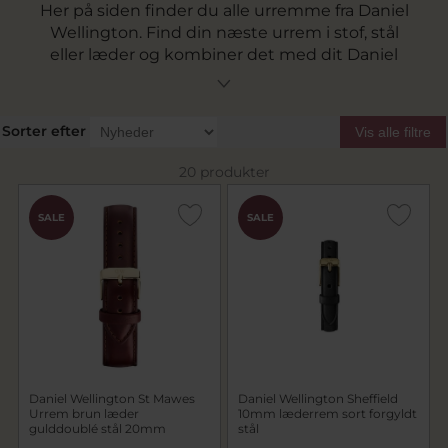
Her på siden finder du alle urremme fra Daniel
Wellington. Find din næste urrem i stof, stål
eller læder og kombiner det med dit Daniel
Wellington ur. Tilpas din urrem så det rette
udtryk kommer til liv. Over 50 forskellige
urremme fra Daniel Wellington til mænd og
Sorter efter
Vis alle filtre
kvinder. Vi sender gratis fragt over 499 kr og har
1-3 dages levering på lagervarer.
20 produkter
SALE
SALE
Daniel Wellington St Mawes
Daniel Wellington Sheffield
Urrem brun læder
10mm læderrem sort forgyldt
gulddoublé stål 20mm
stål