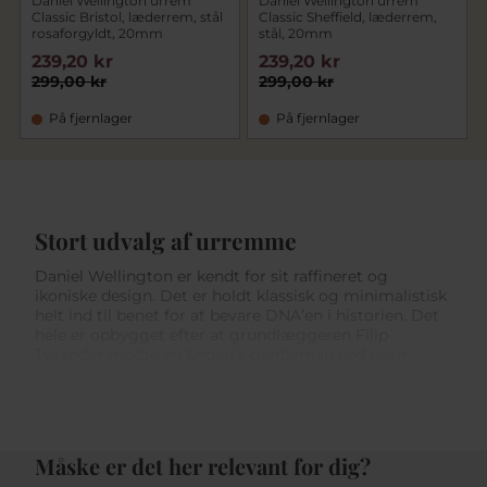
Daniel Wellington urrem
Daniel Wellington urrem
Classic Bristol, læderrem, stål
Classic Sheffield, læderrem,
rosaforgyldt, 20mm
stål, 20mm
239,20 kr
239,20 kr
299,00 kr
299,00 kr
På fjernlager
På fjernlager
Stort udvalg af urremme
Daniel Wellington er kendt for sit raffineret og
ikoniske design. Det er holdt klassisk og minimalistisk
helt ind til benet for at bevare DNA’en i historien. Det
hele er opbygget efter at grundlæggeren Filip
Tysander mødte en Engelsk gentleman ved navn
Daniel Wellington, som var en nydelig og velklædt
mand.
Det blev startskuddet for brandet der havde til formål
at skabe et selskab der bygger på det velklædte og
Måske er det her relevant for dig?
minimalistiske. Den filosofi er i dag designet ind i