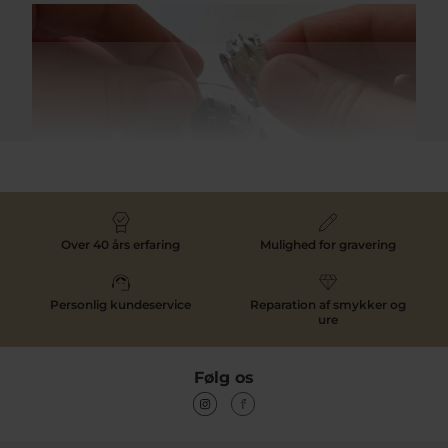
urene, så selve urskiven holder sit design, men uret er
skabt til at kunne udskiftes på remmen. Det giver et
utal af muligheder at kunne tilpasse og tilrette sin
urrem efter ønske.
På den måde kan man beholde uret som man elsker,
men have forskellige urremme tilknyttet. Med en
NATO-rem kan det være hverdagslooket, med
læderrem passer det måske til business looket og
rustfrit stål, kan være en mellemting. Der findes et hav
af muligheder indenfor urremme hos
Daniel
Wellington
her på siden.
Smykkepleje
Over 40 års erfaring
Mulighed for gravering
Personlig kundeservice
Reparation af smykker og
ure
Følg os
Vælg imellem stof, læder og rustfrit stål urrem
Har man anskaffet sig et Daniel Wellington ur men
ønsker at udskifte det, kan en mellemting være en