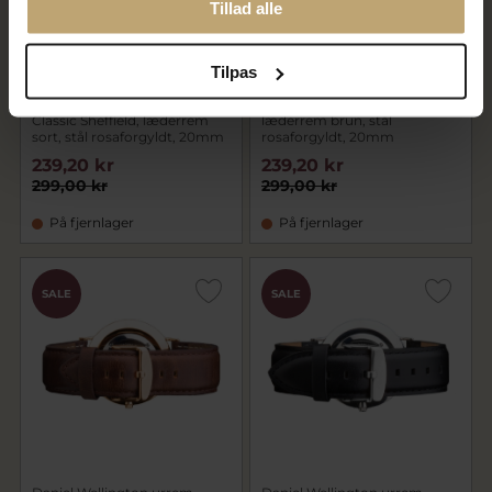
Tillad alle
Tilpas
Daniel Wellington urrem
Daniel Wellington, St. Mawes,
Classic Sheffield, læderrem
læderrem brun, stål
sort, stål rosaforgyldt, 20mm
rosaforgyldt, 20mm
239,20 kr
239,20 kr
299,00 kr
299,00 kr
På fjernlager
På fjernlager
SALE
SALE