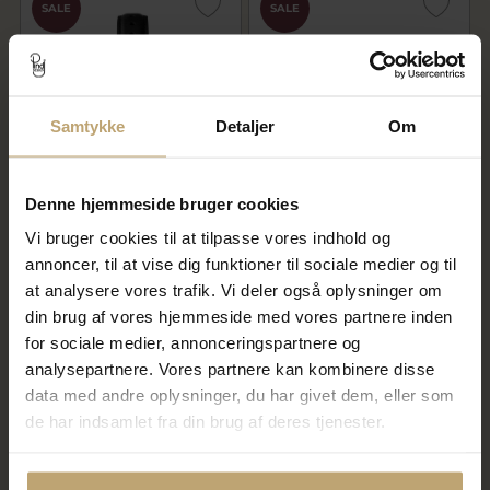
SALE
SALE
Samtykke
Detaljer
Om
Denne hjemmeside bruger cookies
Daniel Wellington Classic
Daniel Wellington Petite St.
Sheffield sort læderrem 14
Mawes brun urrem 12 mm
Vi bruger cookies til at tilpasse vores indhold og
mm stål
forgyldt stål
annoncer, til at vise dig funktioner til sociale medier og til
239,20 kr
239,20 kr
299,00 kr
299,00 kr
at analysere vores trafik. Vi deler også oplysninger om
din brug af vores hjemmeside med vores partnere inden
På fjernlager
På lager
for sociale medier, annonceringspartnere og
analysepartnere. Vores partnere kan kombinere disse
data med andre oplysninger, du har givet dem, eller som
SALE
SALE
de har indsamlet fra din brug af deres tjenester.