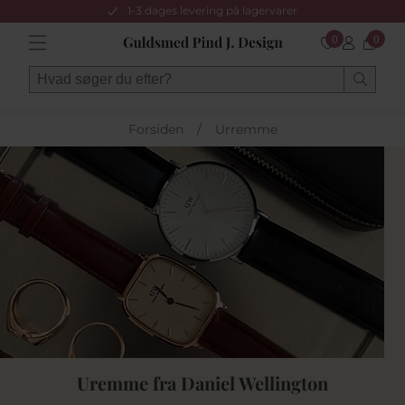
1-3 dages levering på lagervarer
0
0
Forsiden
/
Urremme
Uremme fra Daniel Wellington