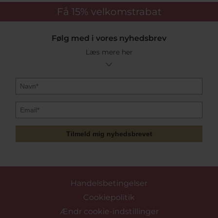
urremme fra Daniel Wellington. Hos guldsmed Pind J.
Få 15%
velkomstrabat
Design er vi officiel forhandler af Daniel Wellington og
har et af landets største udvalg af urremme til urene.
Vi forhandler forskellige størrelser af urremme til
Følg med i vores nyhedsbrev
gode priser. Om det er stof urrem, læder urrem eller
stål urrem, så forhandler vi Daniel Wellington
Læs mere her
urremme på udsalg.
Ved oprettelse i vores online kundeklub sparer man
som kunde 12% på alle urremme fra Daniel Wellington.
Det er gratis at blive medlem og rabatten vil fremgå
lige så snart man er oprettet og logger ind på
hjemmesiden. Leder du efter et godt tilbud på Daniel
Wellington urremme, finder du det hos Guldsmed
Pind J. Design.
Tilmeld mig nyhedsbrevet
Køb Daniel Wellington uremme hos guldsmed
Pind J. Design
Hvis du leder efter den perfekte urrem til dit Daniel
Handelsbetingelser
Wellington ur, finder du det her på siden. Vi forhandler
alle typer af urremme fra Daniel Wellington i stof,
Cookiepolitik
læder og rustfri stål i forskellige størrelser og mål.
Hvis man har et Daniel Wellington ur i sin samling,
Ændr cookie-indstillinger