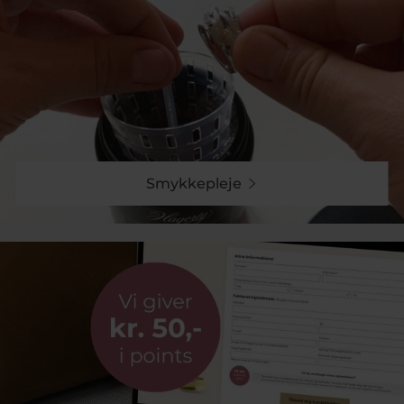
ENAMEL ringe i sølv – tidløs
minimalisme
Foretrækker du et mere køligt og klassisk look, er
enamel ringe i sølv et oplagt valg. Sølvets klare udtryk
gør ringene alsidige og lette at style sammen med
både enkle og farverige smykker.
Chunky og statement ringe
Smykkepleje
I kollektionen finder du også kraftigere og mere
markante designs. De chunky ringe skaber blikfang og
kan bæres alene som statement – eller kombineres i et
moderne stacking-look.
Materialer og kvalitet
Alle ENAMEL Copenhagen ringe er fremstillet i
sterlingsølv. De forgyldte modeller er belagt med 18
karat guld. For at bevare overfladen anbefales det at
undgå bad, søvn og hårdt fysisk arbejde med ringen
på.