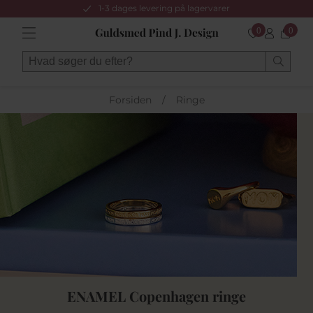
1-3 dages levering på lagervarer
0
0
Forsiden
/
Ringe
ENAMEL Copenhagen ringe