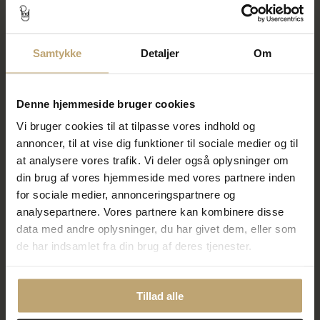
På lager
På lager
Samtykke
Detaljer
Om
SALE
SALE
Denne hjemmeside bruger cookies
Vi bruger cookies til at tilpasse vores indhold og
annoncer, til at vise dig funktioner til sociale medier og til
at analysere vores trafik. Vi deler også oplysninger om
din brug af vores hjemmeside med vores partnere inden
ENAMEL Copenhagen Agnete
ENAMEL Copenhagen Agnete
for sociale medier, annonceringspartnere og
Small ring sølv (str. 46-61)
Small ring forgyldt sølv (str.
46-61)
analysepartnere. Vores partnere kan kombinere disse
400,00 kr
400,00 kr
data med andre oplysninger, du har givet dem, eller som
500,00 kr
500,00 kr
de har indsamlet fra din brug af deres tjenester.
På fjernlager
På fjernlager
Tillad alle
SALE
OUTLET