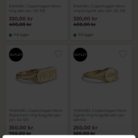
ENAMEL Copenhagen Mom
ENAMEL Copenhagen Mom
ring sølv (str. 50-59)
ring forgyldt sølv (str. 50-59)
320,00 kr
320,00 kr
400,00 kr
400,00 kr
På lager
På lager
OUTLET
OUTLET
*ENAMEL Copenhagen Mom
*ENAMEL Copenhagen Mom
Statement ring forgyldt sølv
Signet ring forgyldt sølv (str.
(str. 54-57)
48+54)
350,00 kr
250,00 kr
700,00 kr
500,00 kr