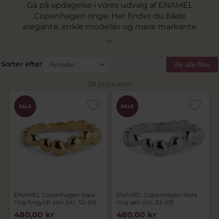
Gå på opdagelse i vores udvalg af ENAMEL
Copenhagen ringe. Her finder du både
elegante, enkle modeller og mere markante
designs med organiske former, farvet emalje
eller funklende sten. Alle ENAMEL ringe er
fremstillet i 925 sterlingsølv og fås både i
Sorter efter
Vis alle filtre
klassisk sølv og som ENAMEL ring guld med 18
karat forgyldning. Kollektionen spænder fra
28 produkter
minimalistiske hverdagsringe til chunky
statement styles.
SALE
SALE
ENAMEL Copenhagen Nara
ENAMEL Copenhagen Nara
ring forgyldt sølv (str. 52-59)
ring sølv (str. 52-59)
480,00 kr
480,00 kr