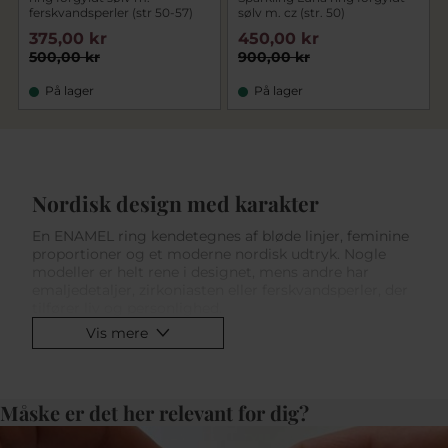
ferskvandsperler (str 50-57)
sølv m. cz (str. 50)
375,00 kr
450,00 kr
500,00 kr
900,00 kr
På lager
På lager
Nordisk design med karakter
En ENAMEL ring kendetegnes af bløde linjer, feminine
proportioner og et moderne nordisk udtryk. Nogle
modeller er helt rene i designet, mens andre har
emaljedetaljer, zirkoniasten eller ferskvandsperler, der
tilfører liv og personlighed.
Vis mere
ENAMEL ring guld – varme toner
Vælger du en ENAMEL ring guld, får du en varm og
eksklusiv finish. Den gyldne overflade fremhæver
Måske er det her relevant for dig?
ringens former og gør den nem at kombinere med
andre forgyldte smykker. Perfekt til både
hverdagsbrug og særlige anledninger.