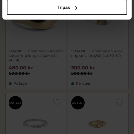
Tilpas
ENAMEL Copenhagen Agnete
*ENAMEL Copenhagen Rose
Large ring forgyldt sølv (str.
ring sølv forgyldt (str 50-57)
46-61)
480,00 kr
300,00 kr
600,00 kr
500,00 kr
På lager
På lager
OUTLET
OUTLET