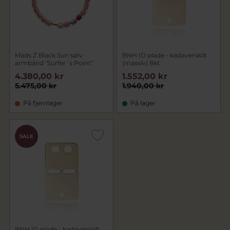
Mads Z Black Sun sølv
BNH ID plade - kadaverskilt
armbånd "Surfer´s Point"
(massiv) 8kt
4.380,00 kr
1.552,00 kr
5.475,00 kr
1.940,00 kr
På fjernlager
På lager
SALE
BNH ID plade - kadaverskilt