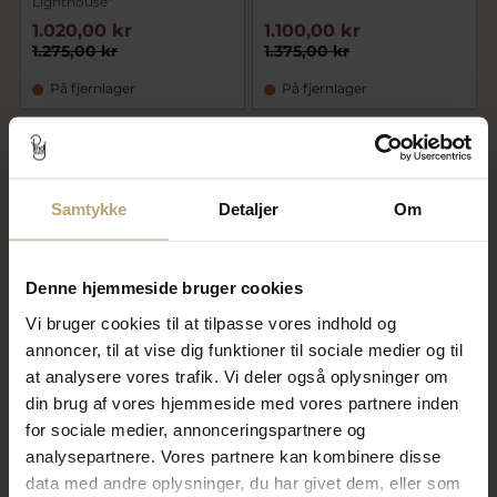
Lighthouse"
1.020,00 kr
1.100,00 kr
1.275,00 kr
1.375,00 kr
På fjernlager
På fjernlager
SALE
SALE
Samtykke
Detaljer
Om
Denne hjemmeside bruger cookies
Vi bruger cookies til at tilpasse vores indhold og
annoncer, til at vise dig funktioner til sociale medier og til
Mads Z Black Sun sølv
Mads Z Black Sun sølv
at analysere vores trafik. Vi deler også oplysninger om
armbånd "White Beach"
armbånd "Skeleton Bay"
din brug af vores hjemmeside med vores partnere inden
2.940,00 kr
2.620,00 kr
3.675,00 kr
3.275,00 kr
for sociale medier, annonceringspartnere og
analysepartnere. Vores partnere kan kombinere disse
På fjernlager
På fjernlager
data med andre oplysninger, du har givet dem, eller som