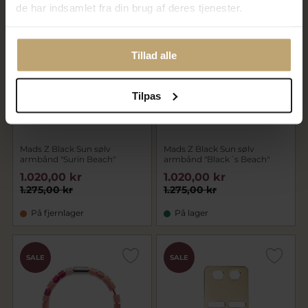
de har indsamlet fra din brug af deres tjenester.
SALE
SALE
Tillad alle
Tilpas
Mads Z Black Sun sølv
Mads Z Black Sun sølv
armbånd "Surin Beach"
armbånd "Black´s Beach"
1.020,00 kr
1.020,00 kr
1.275,00 kr
1.275,00 kr
På fjernlager
På lager
SALE
SALE