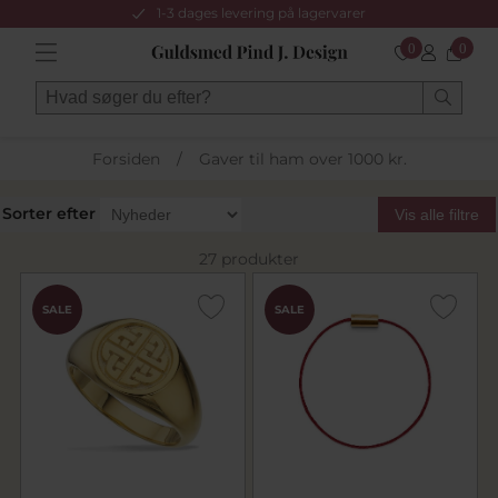
1-3 dages levering på lagervarer
0
0
Forsiden
/
Gaver til ham over 1000 kr.
Sorter efter
Vis alle filtre
27 produkter
SALE
SALE