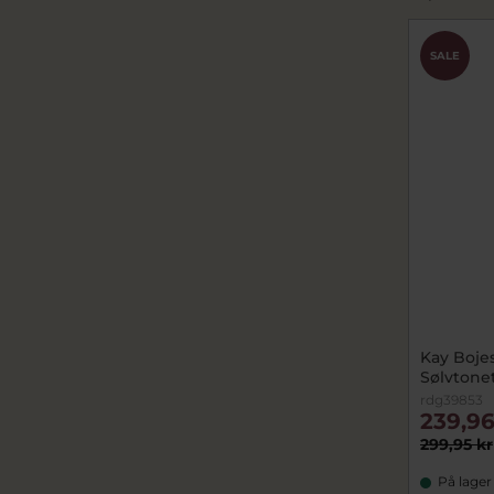
SALE
Kay Bojes
Sølvtone
rdg39853
239,96
299,95 kr
På lager