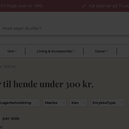
Fri fragt over kr. 499,-
4,8 stjerner på Trust
Ure
Living & Accessories
Gaver
r 300 kr.
 til hende under 300 kr.
Lagerbeholdning
Mærke
Køn
SmykkeType
per side
er