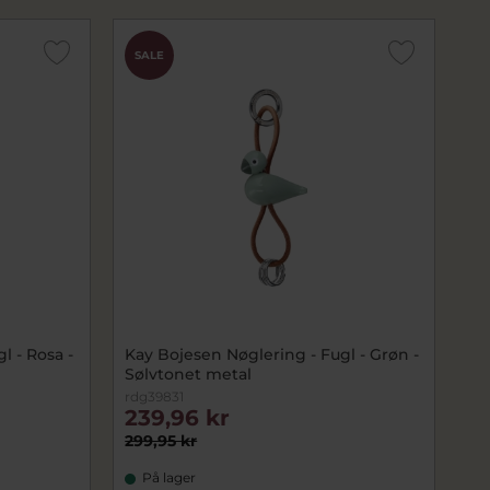
SALE
l - Rosa -
Kay Bojesen Nøglering - Fugl - Grøn -
Sølvtonet metal
rdg39831
239,96 kr
299,95 kr
På lager