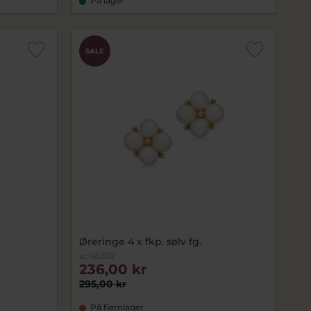
På lager
SALE
Øreringe 4 x fkp. sølv fg.
sc165392
236,00 kr
295,00 kr
På fjernlager