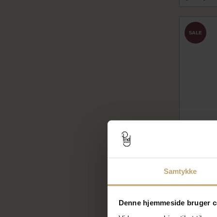
SALE
Øreringe 
Samtykke
sc165372
156,00
195,00 kr
Denne hjemmeside bruger c
På lager