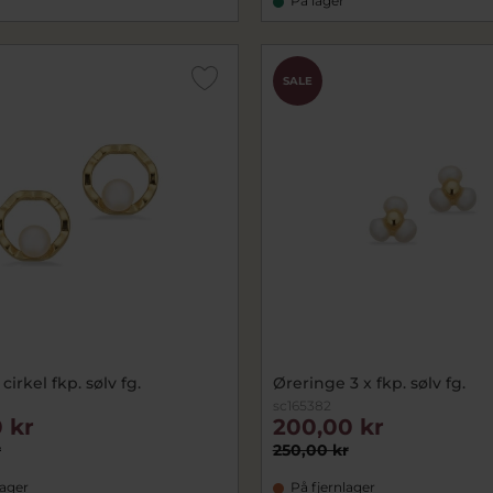
På lager
SALE
cirkel fkp. sølv fg.
Øreringe 3 x fkp. sølv fg.
sc165382
 kr
200,00 kr
r
250,00 kr
lager
På fjernlager