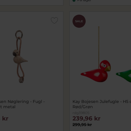
SALE
en Nøglering - Fugl -
Kay Bojesen Julefugle - H5 
t metal
Rød/Grøn
rdg39805
 kr
239,96 kr
299,95 kr