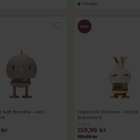
På lager
SALE
t Soft Bumble - Ash -
Hoptimist Princess - White 
e M
Størrelse S
fh26141
 kr
159,96 kr
199,95 kr