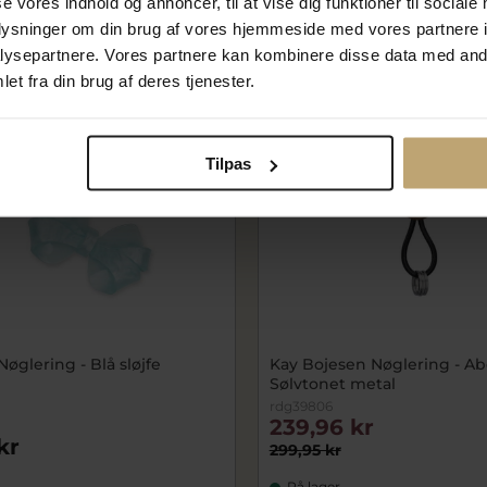
se vores indhold og annoncer, til at vise dig funktioner til sociale
oplysninger om din brug af vores hjemmeside med vores partnere i
ysepartnere. Vores partnere kan kombinere disse data med andr
SALE
et fra din brug af deres tjenester.
Tilpas
Nøglering - Blå sløjfe
Kay Bojesen Nøglering - Ab
Sølvtonet metal
rdg39806
239,96 kr
kr
299,95 kr
På lager