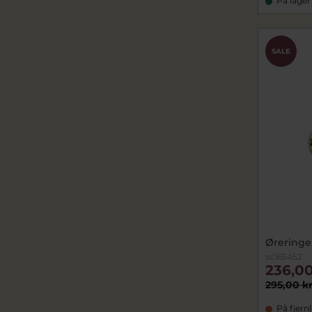
På lager
SALE
Øreringe 
sc165452
236,00
295,00 k
På fjern