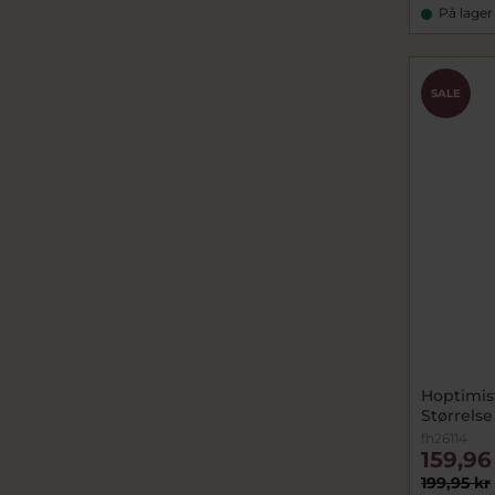
På lager
SALE
Hoptimis
Størrels
fh26114
159,96
199,95 kr