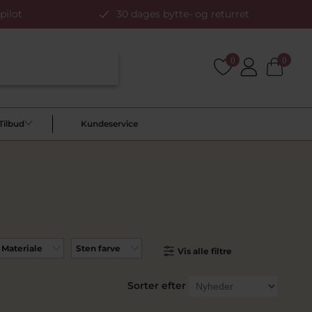
pilot
30 dages bytte- og returret
0
0
Tilbud
Kundeservice
Materiale
Sten farve
Vis alle filtre
Sorter efter