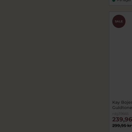
SALE
Kay Bojes
Guldtone
rdg39665
239,96
299,95 kr