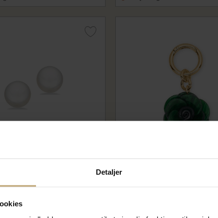
button fkp. sølv fg.
Studio Z Nøglering - Grøn r
Detaljer
sz7990003
 kr
75,00 kr
ookies
På lager