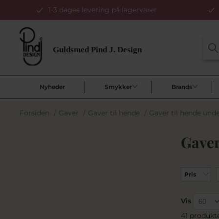
1-3 dages levering på lagervarer
Nyheder
Smykker
Brands
Forsiden
/
Gaver
/
Gaver til hende
/
Gaver til hende unde
Gaver
Pris
Vis
41 produkt