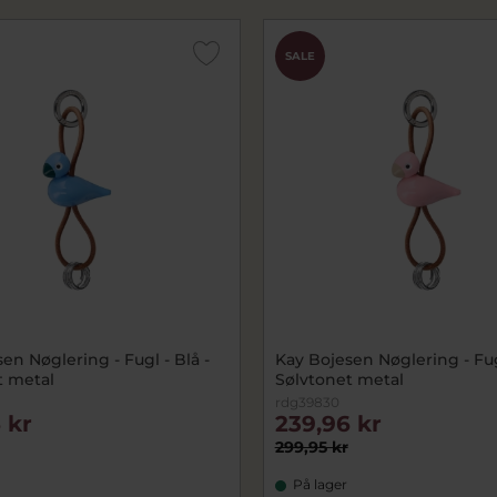
SALE
en Nøglering - Fugl - Blå -
Kay Bojesen Nøglering - Fug
t metal
Sølvtonet metal
rdg39830
 kr
239,96 kr
299,95 kr
På lager