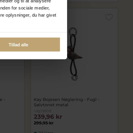
 medier og til at analysere
nden for sociale medier,
e oplysninger, du har givet
SALE
Tillad alle
e -
Kay Bojesen Nøglering - Fugl -
Sølvtonet metal
rdg39808
239,96 kr
299,95 kr
På lager