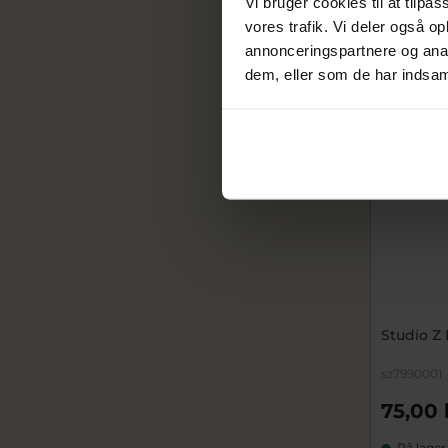
Vi bruger cookies til at tilpas
vores trafik. Vi deler også 
annonceringspartnere og anal
dem, eller som de har indsaml
Studio Z 
sz7990001
75,00 
På lager