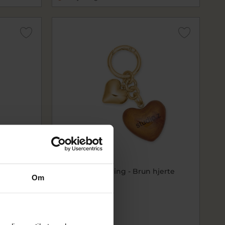
ose
Studio Z Nøglering - Brun hjerte
Om
sz7990002
75,00 kr
På lager