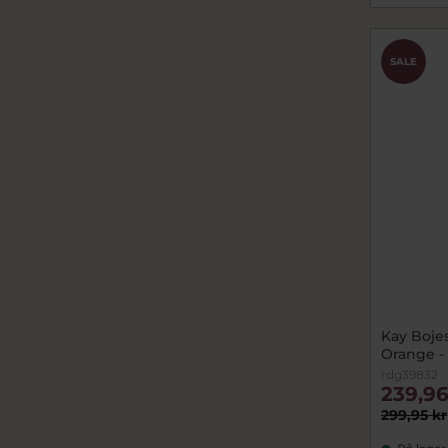
SALE
Kay Bojes
Orange -
rdg39832
239,96
299,95 kr