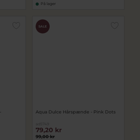
På lager
SALE
-
Aqua Dulce Hårspænde - Pink Dots
ad5749
79,20 kr
99,00 kr