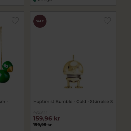
SALE
cm -
Hoptimist Bumble - Gold - Størrelse S
fh30622
159,96 kr
199,95 kr