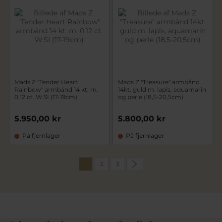
Mads Z "Tender Heart
Mads Z "Treasure" armbånd
Rainbow" armbånd 14 kt. m.
14kt. guld m. lapis, aquamarin
0,12 ct. W.SI (17-19cm)
og perle (18,5-20,5cm)
5.950,00 kr
5.800,00 kr
På fjernlager
På fjernlager
1
2
3