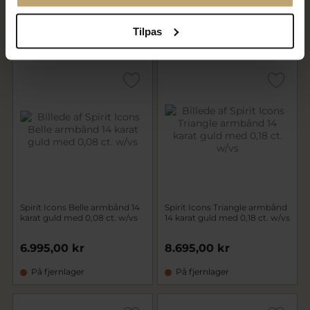
3.500,00 kr
7.495,00 kr
Tilpas
På lager
På fjernlager
Spirit Icons Belle armbånd 14
Spirit Icons Triangle armbånd
karat guld med 0,08 ct. w/vs
14 karat guld med 0,18 ct. w/vs
6.995,00 kr
8.695,00 kr
På fjernlager
På fjernlager