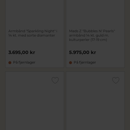
Armbånd "Sparkling Night" i
Mads Z "Bubbles N' Pearls"
14 kt. med sorte diamanter
armbånd 14 kt. guld m.
kulturperler (17-19 cm)
3.695,00 kr
5.975,00 kr
På fjernlager
På fjernlager