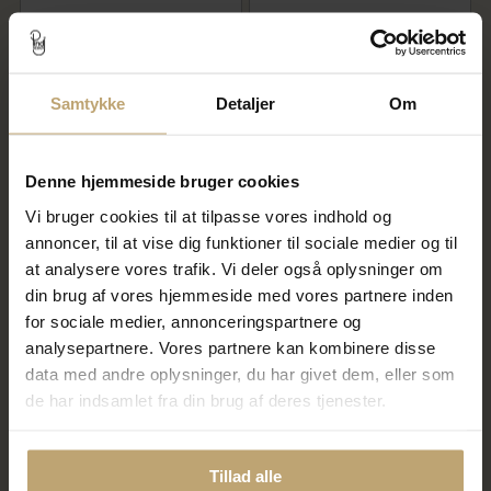
Dazzling Tennis-armbånd 0,95
Dazzling Tennis-armbånd 0,32
H-W/SI 14 kt.
H-W/SI 14 kt.
Samtykke
Detaljer
Om
44.995,00 kr
24.995,00 kr
På fjernlager
På fjernlager
Denne hjemmeside bruger cookies
Vi bruger cookies til at tilpasse vores indhold og
annoncer, til at vise dig funktioner til sociale medier og til
at analysere vores trafik. Vi deler også oplysninger om
din brug af vores hjemmeside med vores partnere inden
for sociale medier, annonceringspartnere og
analysepartnere. Vores partnere kan kombinere disse
data med andre oplysninger, du har givet dem, eller som
de har indsamlet fra din brug af deres tjenester.
Lund Copenhagen
Spirit Icons Ophelia armbånd
Dagmarkors armbånd 8 kt.
14 kt. guld med 0,06 ct. w/vs +
guld (16-18 cm)
fvp (17-19 cm)
Tillad alle