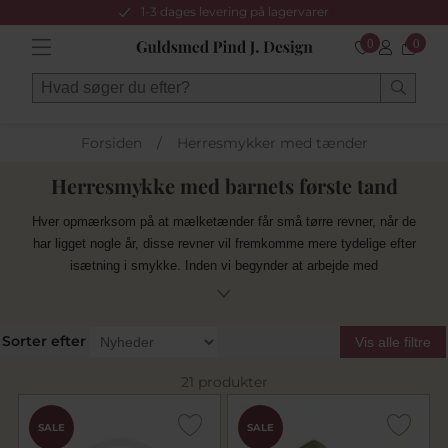
1-3 dages levering på lagervarer
0
0
Forsiden
/
Herresmykker med tænder
Herresmykke med barnets første tand
Hver opmærksom på at mælketænder får små tørre revner, når de
har ligget nogle år, disse revner vil fremkomme mere tydelige efter
isætning i smykke. Inden vi begynder at arbejde med
mælketænder vil der komme en tynd lim ned i tand, som trænger
ud i revner.
Sorter efter
Vis alle filtre
21 produkter
SALE
SALE