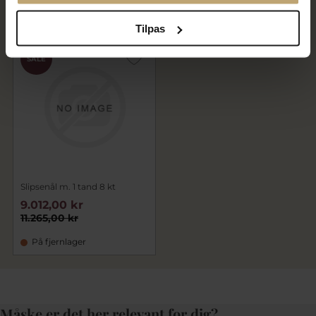
På fjernlager
På fjernlager
Tilpas
SALE
Slipsenål m. 1 tand 8 kt
9.012,00 kr
11.265,00 kr
På fjernlager
Måske er det her relevant for dig?