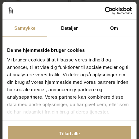
Slipsenål m. 1 tand 8 kt
Slipsenål m. 1 tand 925 s
10.960,00 kr
Samtykke
Detaljer
1.252,00 kr
Om
13.700,00 kr
1.565,00 kr
På fjernlager
På fjernlager
Denne hjemmeside bruger cookies
Vi bruger cookies til at tilpasse vores indhold og
SALE
SALE
annoncer, til at vise dig funktioner til sociale medier og til
at analysere vores trafik. Vi deler også oplysninger om
din brug af vores hjemmeside med vores partnere inden
for sociale medier, annonceringspartnere og
analysepartnere. Vores partnere kan kombinere disse
data med andre oplysninger, du har givet dem, eller som
de har indsamlet fra din brug af deres tjenester.
Slipsenål m. 1 tand 14 kt
Slipsenål m. 1 tand 14 kt
20.060,00 kr
15.612,00 kr
Tillad alle
25.075,00 kr
19.515,00 kr