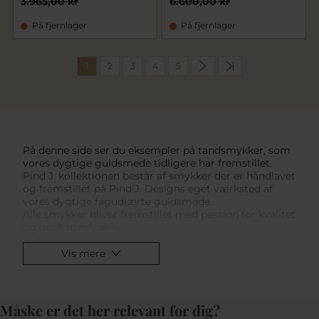
3.965,00 kr
6.600,00 kr
På fjernlager
På fjernlager
1
2
3
4
5
På denne side ser du eksempler på tandsmykker, som
vores dygtige guldsmede tidligere har fremstillet.
Pind J. kollektionen består af smykker der er håndlavet
og fremstillet på Pind J. Designs eget værksted af
vores dygtige fagudlærte guldsmede.
Alle smykker bliver fremstillet med passion for kvalitet
og godt håndværk.
Vi fremstiller også smykker af dit gamle guld, disse
ender på
varenr. 25 og 26
, her er det
faconprisen
der er
Vis mere
vist excl. guld.
Måske er det her relevant for dig?