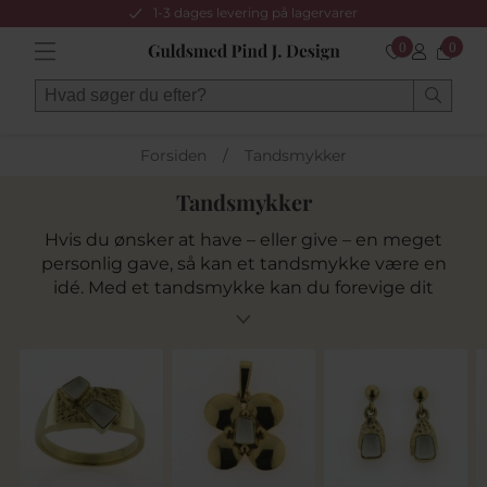
1-3 dages levering på lagervarer
0
0
Forsiden
/
Tandsmykker
Tandsmykker
Hvis du ønsker at have – eller give – en meget
personlig gave, så kan et tandsmykke være en
idé. Med et tandsmykke kan du forevige dit
barns første tand ved at få det sat ind i et
smykke, der bliver fremstillet præcis efter dit
ønske. Vær opmærksom på at mælketænder
får små tørre revner, når de har ligget nogle år,
disse revner vil fremkomme mere tydelige efter
isætning i smykke. Inden vi begynder at
arbejde med mælketænder vil der komme en
tynd lim ned i tanden, som trænger ud i revner.