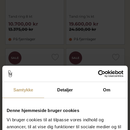
Tand ring 8 kt
Tand ring 14 kt
10.700,00 kr
19.600,00 kr
13.375,00 kr
24.500,00 kr
På fjernlager
På fjernlager
SALE
SALE
Samtykke
Detaljer
Om
Denne hjemmeside bruger cookies
Tand ring 14 kt hvg
Tand ring 925 s. m. 4 tænder
20.000,00 kr
1.520,00 kr
Vi bruger cookies til at tilpasse vores indhold og
25.000,00 kr
1.900,00 kr
annoncer, til at vise dig funktioner til sociale medier og til