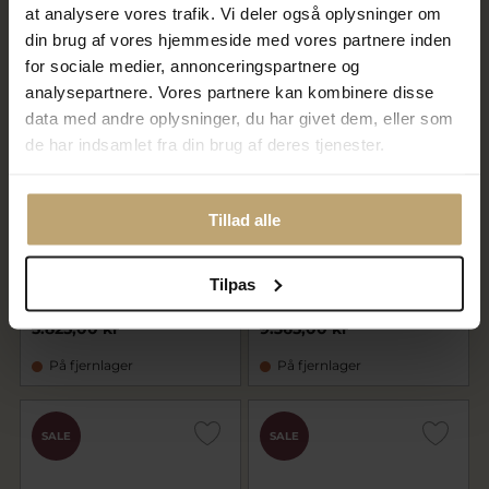
at analysere vores trafik. Vi deler også oplysninger om
På fjernlager
På fjernlager
din brug af vores hjemmeside med vores partnere inden
for sociale medier, annonceringspartnere og
SALE
SALE
analysepartnere. Vores partnere kan kombinere disse
data med andre oplysninger, du har givet dem, eller som
de har indsamlet fra din brug af deres tjenester.
Tillad alle
Tand ring 8 kt. m. 4 tænder
Tand ring 14 kt. m. 4 tænder
Tilpas
4.660,00 kr
7.492,00 kr
5.825,00 kr
9.365,00 kr
På fjernlager
På fjernlager
SALE
SALE