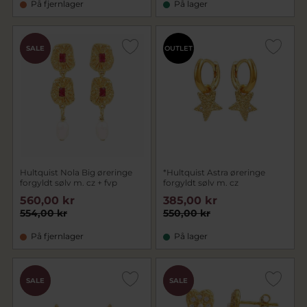
På fjernlager
På lager
CHOK
SALE
OUTLET
PRIS
Hultquist Nola Big øreringe
*Hultquist Astra øreringe
forgyldt sølv m. cz + fvp
forgyldt sølv m. cz
560,00 kr
385,00 kr
554,00 kr
550,00 kr
På fjernlager
På lager
CHOK
CHOK
SALE
SALE
PRIS
PRIS