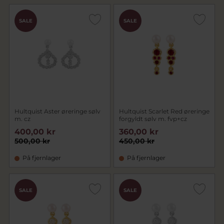
SALE
SALE
Hultquist Aster øreringe sølv
Hultquist Scarlet Red øreringe
m. cz
forgyldt sølv m. fvp+cz
400,00 kr
360,00 kr
500,00 kr
450,00 kr
På fjernlager
På fjernlager
SALE
SALE