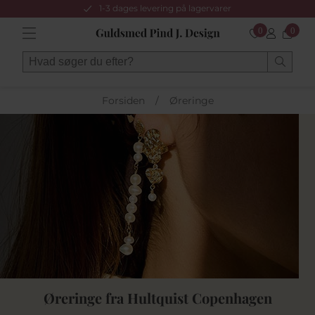
1-3 dages levering på lagervarer
0
0
Forsiden
/
Øreringe
Øreringe fra Hultquist Copenhagen