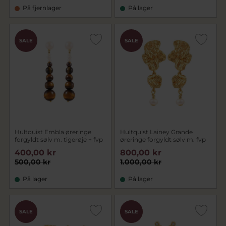
På fjernlager
På lager
SALE
SALE
Hultquist Embla øreringe
Hultquist Lainey Grande
forgyldt sølv m. tigerøje + fvp
øreringe forgyldt sølv m. fvp
400,00 kr
800,00 kr
500,00 kr
1.000,00 kr
På lager
På lager
CHOK
CHOK
SALE
SALE
PRIS
PRIS