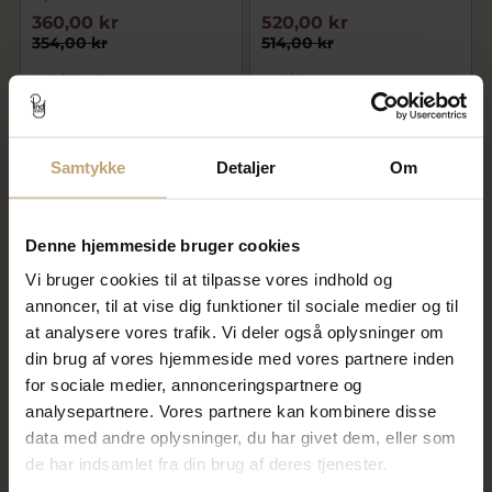
360,00 kr
520,00 kr
354,00 kr
514,00 kr
På fjernlager
På lager
CHOK
CHOK
SALE
SALE
PRIS
PRIS
Samtykke
Detaljer
Om
Denne hjemmeside bruger cookies
Vi bruger cookies til at tilpasse vores indhold og
annoncer, til at vise dig funktioner til sociale medier og til
at analysere vores trafik. Vi deler også oplysninger om
Hultquist Harper Crawler
Hultquist Harper Petite
din brug af vores hjemmeside med vores partnere inden
øreringe forgyldt sølv m. cz +
øreringe forgyldt sølv m. cz +
fvp
fvp
for sociale medier, annonceringspartnere og
320,00 kr
320,00 kr
analysepartnere. Vores partnere kan kombinere disse
314,00 kr
314,00 kr
data med andre oplysninger, du har givet dem, eller som
de har indsamlet fra din brug af deres tjenester.
På lager
På lager