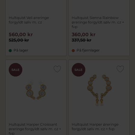
Hultquist Veli øreringe
Hultquist Sienna Rainbow
forgyldt sølv m. cz
øreringe forgyldt sølv m. cz +
fvp
560,00 kr
360,00 kr
525,00 kr
337,50 kr
På lager
På fjernlager
CHOK
CHOK
SALE
SALE
PRIS
PRIS
Hultquist Harper Croissant
Hultquist Harper øreringe
øreringe forgyldt sølv m. cz +
forgyldt sølv m. cz + fvp
fvp