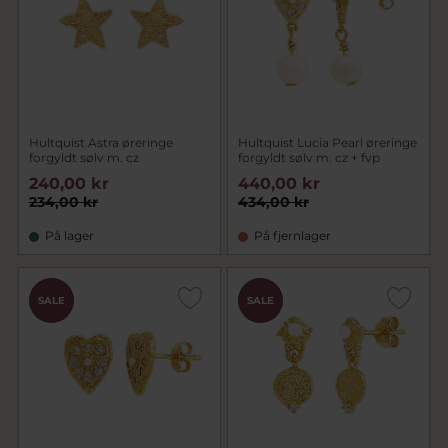
Hultquist Astra øreringe
Hultquist Lucia Pearl øreringe
forgyldt sølv m. cz
forgyldt sølv m. cz + fvp
240,00 kr
440,00 kr
234,00 kr
434,00 kr
På lager
På fjernlager
CHOK
CHOK
SALE
SALE
PRIS
PRIS