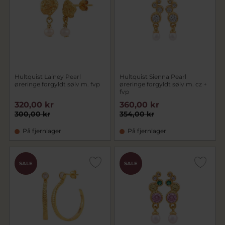
Hultquist Lainey Pearl
Hultquist Sienna Pearl
øreringe forgyldt sølv m. fvp
øreringe forgyldt sølv m. cz +
fvp
320,00 kr
360,00 kr
300,00 kr
354,00 kr
På fjernlager
På fjernlager
CHOK
CHOK
SALE
SALE
PRIS
PRIS