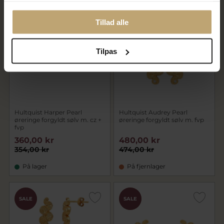
CHOK
CHOK
Tillad alle
SALE
SALE
PRIS
PRIS
Tilpas
Hultquist Harper Pearl
Hultquist Audrey Pearl
øreringe forgyldt sølv m. cz +
øreringe forgyldt sølv m. fvp
fvp
360,00 kr
480,00 kr
354,00 kr
474,00 kr
På lager
På fjernlager
CHOK
CHOK
SALE
SALE
PRIS
PRIS