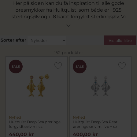
Her på siden kan du få inspiration til alle gode
øresmykker fra Hultquist, som både er i 925
sterlingsølv og i 18 karat forgyldt sterlingsølv. Vi
har her på siden samlet vores sortiment af
øresmykker fra Hultquist Copenhagen. Her er
et stort udvalg af øreringe, ørehænger,
Sorter efter
Vis alle filtre
ørestikker, hoops og ørebøjler. Følg med i
Hultquist Copenhagens univers med skønne
152 produkter
ferskvandsperler, opaler og funklende
zirkoniasten i skønne farver.
SALE
SALE
Nyhed
Nyhed
Hultquist Deep Sea øreringe
Hultquist Deep Sea Pearl
forgyldt sølv m. cz
øreringe sølv m. fvp + cz
440,00 kr
400,00 kr