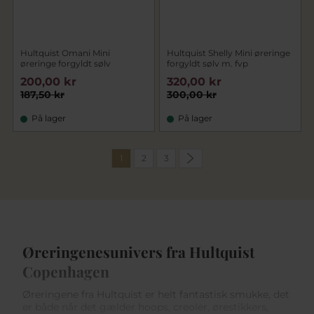
Hultquist Omani Mini
Hultquist Shelly Mini øreringe
øreringe forgyldt sølv
forgyldt sølv m. fvp
200,00 kr
320,00 kr
187,50 kr
300,00 kr
På lager
På lager
1
2
3
Øreringenesunivers fra Hultquist
Copenhagen
Øreringene fra Hultquist er helt fantastisk smukke, det
er både når det gælder hoops, creoler, ørestikkers,