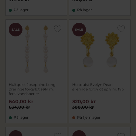
På lager
På lager
CHOK
CHOK
SALE
SALE
PRIS
PRIS
Hultquist Josephine Long
Hultquist Evelyn Pearl
øreringe forgyldt sølv m.
øreringe forgyldt sølv m. fvp
ferskvandsperler
640,00 kr
320,00 kr
634,00 kr
300,00 kr
På lager
På fjernlager
CHOK
CHOK