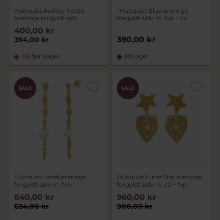
Hultquist Audrey Petite
*Hultquist Blue øreringe
øreringe forgyldt sølv
forgyldt sølv m. fvp + cz
400,00 kr
390,00 kr
394,00 kr
På fjernlager
På lager
CHOK
CHOK
SALE
SALE
PRIS
PRIS
Hultquist Hazel øreringe
Hultquist Lucia Star øreringe
forgyldt sølv m. fvp
forgyldt sølv m. cz + fvp
640,00 kr
960,00 kr
634,00 kr
900,00 kr