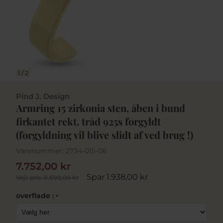
1
/
2
Pind J. Design
Armring 15 zirkonia sten, åben i bund
firkantet rekt. tråd 925s forgyldt
(forgyldning vil blive slidt af ved brug !)
Varenummer:
2734-015-06
7.752,00 kr
Spar 1.938,00 kr
Vejl. pris
9.690,00 kr
overflade :
*