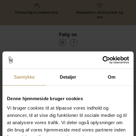
Personlig kundeservice
Reparation af smykker og
ure
Følg os
Kontakt
Åbningstider I Butikken
Samtykke
Detaljer
Om
Information
Denne hjemmeside bruger cookies
Praktiske Sider
Vi bruger cookies til at tilpasse vores indhold og
annoncer, til at vise dig funktioner til sociale medier og til
Leveringsmuligheder
at analysere vores trafik. Vi deler også oplysninger om
din brug af vores hjemmeside med vores partnere inden