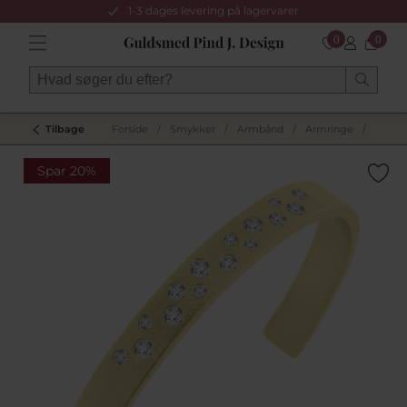
1-3 dages levering på lagervarer
0
0
Tilbage
Forside
/
Smykker
/
Armbånd
/
Armringe
/
Spar 20%