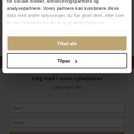
for sociale medier, annonceringspartnere og
Betalingsmuligheder
analysepartnere. Vores partnere kan kombinere disse
data med andre oplysninger, du har givet dem, eller som
de har indsamlet fra din brug af deres tjenester.
Sikker Og Tryg E-Handel
Tillad alle
Tilpas
Få 15%
velkomstrabat
Følg med i vores nyhedsbrev
Læs mere her