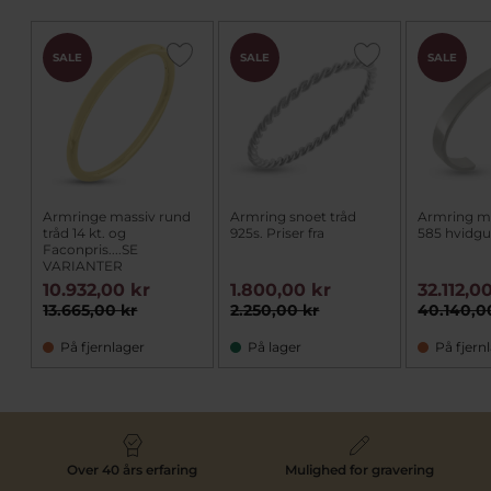
SALE
SALE
SALE
Armringe massiv rund
Armring snoet tråd
Armring ma
tråd 14 kt. og
925s. Priser fra
585 hvidgu
Faconpris....SE
VARIANTER
10.932,00 kr
1.800,00 kr
32.112,0
13.665,00 kr
2.250,00 kr
40.140,0
På fjernlager
På lager
På fjern
Over 40 års erfaring
Mulighed for gravering