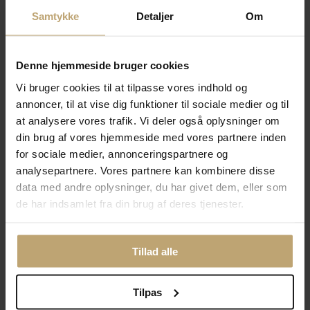
Vejl. pris
25.950,00 kr
Vejl. pris
49.900,00 kr
Samtykke
Detaljer
Om
Spar 5.190,00 kr
Spar 9.980,00 kr
Pris:
20.760,00 kr
Pris:
39.920,00 kr
Denne hjemmeside bruger cookies
Tilføj til kurv
Tilføj til kurv
Vi bruger cookies til at tilpasse vores indhold og
Tilføj til
Tilføj til
Ønskeskyen
Ønskeskyen
annoncer, til at vise dig funktioner til sociale medier og til
at analysere vores trafik. Vi deler også oplysninger om
din brug af vores hjemmeside med vores partnere inden
for sociale medier, annonceringspartnere og
analysepartnere. Vores partnere kan kombinere disse
data med andre oplysninger, du har givet dem, eller som
de har indsamlet fra din brug af deres tjenester.
Armring 5,0 mm. ½
Armring 5,0mm. ½ rund
Tillad alle
rund tråd 8 kt. facon
tråd 14 kt. facon 25,9 gr.
22,5 gr. (prisen er excl.
(prisen er excl. guld)
guld)
Tilpas
Fjernlager (3-10