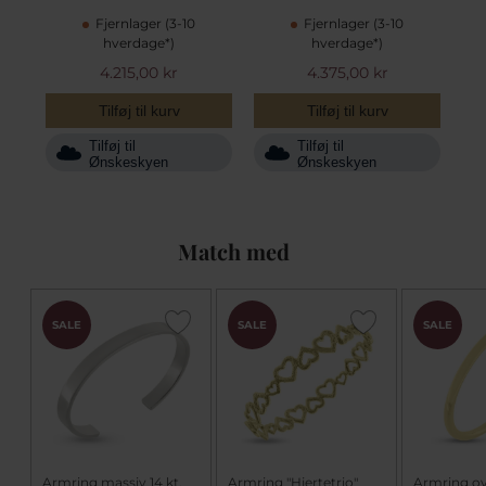
Fjernlager (3-10
Fjernlager (3-10
hverdage*)
hverdage*)
4.215,00 kr
4.375,00 kr
Tilføj til kurv
Tilføj til kurv
Tilføj til
Tilføj til
Ønskeskyen
Ønskeskyen
Match med
SALE
SALE
SALE
Armring massiv 14 kt.
Armring "Hjertetrio"
Armring ova