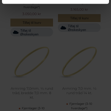
Fjernlager (3-10
hverdage*)
hverdage*)
3.165,00 kr
3.050,00 kr
Tilføj til kurv
Tilføj til kurv
Tilføj til
Ønskeskyen
Tilføj til
Ønskeskyen
Armring 7,0mm. ½ rund
Armring 7,0 mm. ½
tråd, bredde 7,0 mm. 8
rund tråd 14 kt.
kt.
Fjernlager (3-10
Fjernlager (3-10
hverdage*)