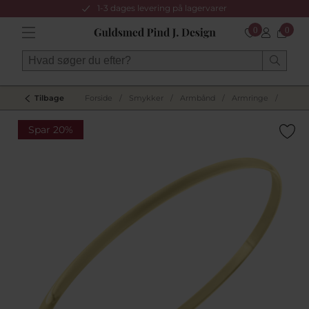
1-3 dages levering på lagervarer
0
0
Tilbage
Forside
/
Smykker
/
Armbånd
/
Armringe
/
Spar 20%