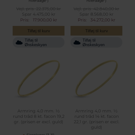
hverdage*)
hverdage*)
Vejl. pris
22.375,00 kr
Vejl. pris
42.840,00 kr
Spar 4.475,00 kr
Spar 8.568,00 kr
Pris:
17.900,00 kr
Pris:
34.272,00 kr
Tilføj til kurv
Tilføj til kurv
Tilføj til
Tilføj til
Ønskeskyen
Ønskeskyen
Armring 4,0 mm. ½
Armring 4,0 mm. ½
rund tråd 8 kt. facon 19,2
rund tråd 14 kt. facon
gr. (prisen er excl. guld)
22,1 gr. (prisen er excl.
guld)
Fjernlager (3-10