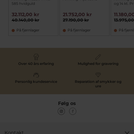
585 hvidguld
og 14 kt. Pr
32.112,00 kr
21.752,00 kr
11.180,0
40.140,00 kr
27.190,00 kr
13.975,00
På fjernlager
På fjernlager
På fjern
Over 40 års erfaring
Mulighed for gravering
Personlig kundeservice
Reparation af smykker og
ure
Følg os
Kontakt