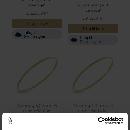
hverdage*)
Fjernlager (3-10
hverdage*)
2.825,00 kr
2.915,00 kr
Tilføj til kurv
Tilføj til kurv
Tilføj til
Ønskeskyen
Tilføj til
Ønskeskyen
Armring 5,0 mm. ½
Armring 5,0 mm. ½
rund tråd 8 kt.
rund tråd 14 kt.
Fjernlager (3-10
Fjernlager (3-10
hverdage*)
hverdage*)