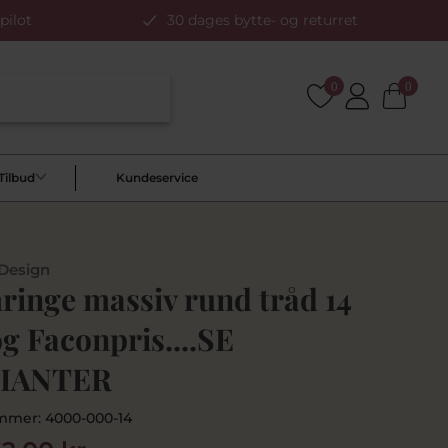
pilot
30 dages bytte- og returret
0
0
Tilbud
Kundeservice
 Design
ringe massiv rund tråd 14
og Faconpris....SE
IANTER
mmer:
4000-000-14