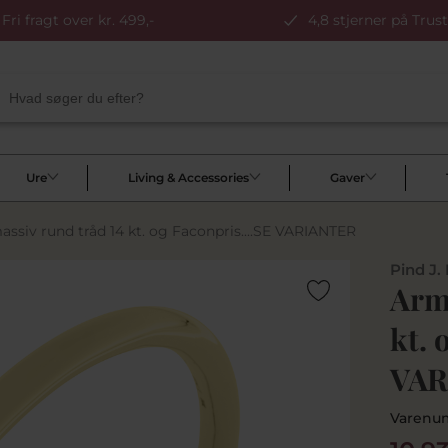
Fri fragt over kr. 499,-
4,8 stjerner på Trust
Ure
Living & Accessories
Gaver
ssiv rund tråd 14 kt. og Faconpris....SE VARIANTER
Pind J.
Arm
kt. 
VAR
Varenu