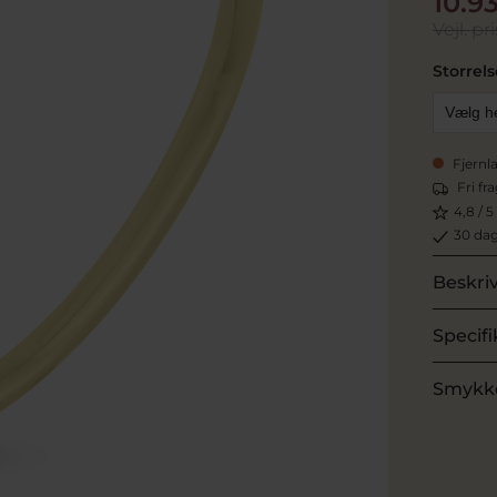
10.9
Vejl. pri
Storrels
Fjernl
Fri fr
4,8 / 5
30 dag
Beskri
Specifi
Smykk