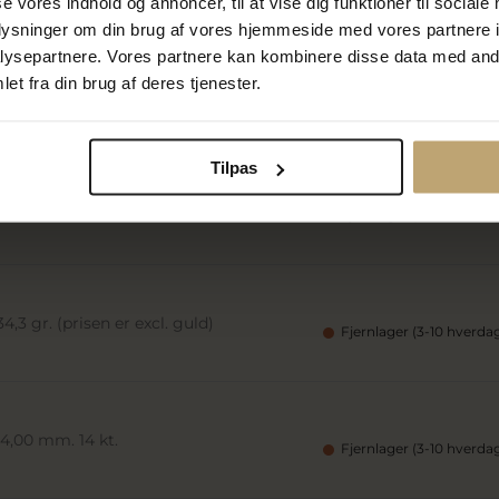
se vores indhold og annoncer, til at vise dig funktioner til sociale
oplysninger om din brug af vores hjemmeside med vores partnere i
ysepartnere. Vores partnere kan kombinere disse data med andr
et fra din brug af deres tjenester.
,3 gr. (prisen er excl. guld)
Fjernlager (3-10 hverda
Tilpas
50 mm. 14 kt. 585
Fjernlager (3-10 hverda
,3 gr. (prisen er excl. guld)
Fjernlager (3-10 hverda
4,00 mm. 14 kt.
Fjernlager (3-10 hverda