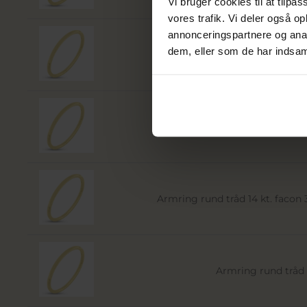
Vi bruger cookies til at tilpas
vores trafik. Vi deler også 
annonceringspartnere og anal
dem, eller som de har indsaml
Armring rund tråd 14 kt. facon 25
Armring rund tråd 3,
Armring rund tråd 14 kt. facon 34
Armring rund tråd 