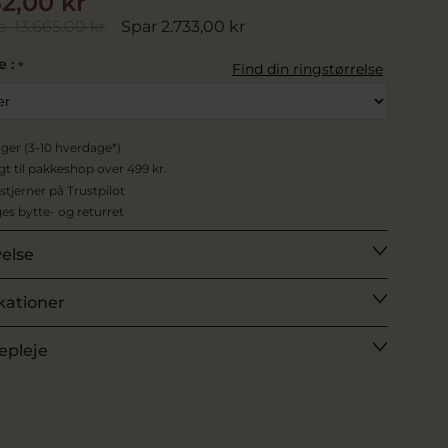
32,00 kr
s
13.665,00 kr
Spar 2.733,00 kr
e :
*
Find din ringstørrelse
ager (3-10 hverdage*)
agt til pakkeshop over 499 kr.
 stjerner på Trustpilot
es bytte- og returret
velse
kationer
epleje