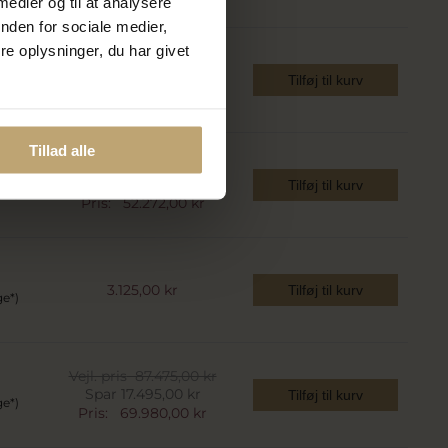
 medier og til at analysere
nden for sociale medier,
e oplysninger, du har givet
2.840,00 kr
Tilføj til kurv
ge*)
Tillad alle
Vejl. pris
65.340,00 kr
Spar 13.068,00 kr
Tilføj til kurv
ge*)
Pris:
52.272,00 kr
3.125,00 kr
Tilføj til kurv
ge*)
Vejl. pris
87.475,00 kr
Spar 17.495,00 kr
Tilføj til kurv
ge*)
Pris:
69.980,00 kr