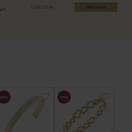
5.390,00 kr
Tilføj til kurv
ge*)
SALE
SALE
SALE