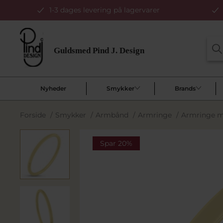
1-3 dages levering på lagervarer
Nyheder
Smykker
Brands
Forside
/
Smykker
/
Armbånd
/
Armringe
/
Armringe ma
Spar 20%