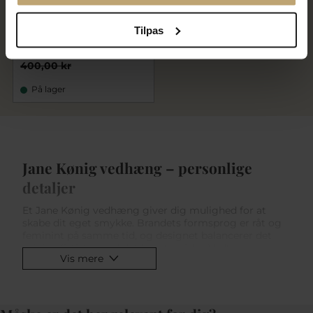
Jane Kønig Lovetag Medium
Tilpas
vedhæng sølv forgyldt (A-Å)
320,00 kr
400,00 kr
På lager
Jane Kønig vedhæng – personlige
detaljer
Et Jane Kønig vedhæng giver dig mulighed for at
skabe dit eget smykke. Brandets formsprog er råt og
feminint på samme tid, og designet balancerer det
minimalistiske med det kunstneriske. Vedhængene
Vis mere
kan sættes på en enkel kæde eller kombineres med
andre elementer for at skabe et unikt look.
Jane Kønig vedhæng guld