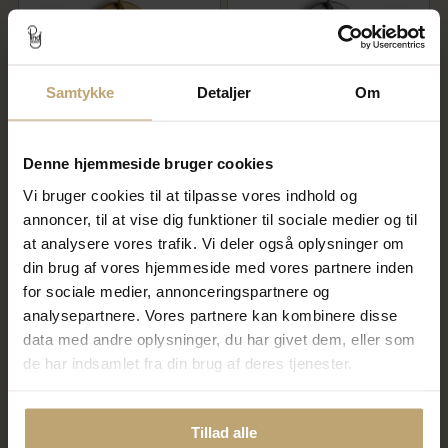
Samtykke
Detaljer
Om
Jane Kønig Lovetag Heart
Jane Kønig Lovetag Medium
Medium vedhæng sølv
vedhæng sølv (A-Å)
forgyldt
Denne hjemmeside bruger cookies
280,00 kr
Vi bruger cookies til at tilpasse vores indhold og
300,00 kr
350,00 kr
annoncer, til at vise dig funktioner til sociale medier og til
På lager
På lager
at analysere vores trafik. Vi deler også oplysninger om
din brug af vores hjemmeside med vores partnere inden
for sociale medier, annonceringspartnere og
SALE
analysepartnere. Vores partnere kan kombinere disse
data med andre oplysninger, du har givet dem, eller som
de har indsamlet fra din brug af deres tjenester.
Tillad alle