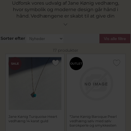
Udforsk vores udvalg af Jane Kønig vedhæng,
hvor symbolik og moderne design går hånd i
hånd. Vedhængene er skabt til at give din
halskæde et personligt præg og kan bæres
alene eller kombineres med flere charms for et
individuelt udtryk. Du finder både Jane Kønig
Sorter efter
Vis alle filtre
vedhæng i sølv og forgyldte modeller – fra enkle
former til designs med stærk symbolik.
17 produkter
SALE
OUTLET
Jane Kønig Turquoise Heart
*Jane Kønig Baroque Pearl
vedhæng 14 karat guld
vedhæng sølv med sølv
barokperle og smykkesten