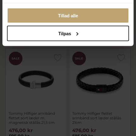
SON of NOA armbånd stål
Tommy Hilfiger armbånd glat
sort kalveskind (19-23 cm)
brunt læder m. magnetisk
stållås 21,5 cm
Tillad alle
360,00 kr
479,20 kr
450,00 kr
599,00 kr
Tilpas
På lager
På lager
SALE
SALE
Tommy Hilfiger armbånd
Tommy Hilfiger flettet
flettet sort læder m.
armbånd sort læder stållås
magnetisk stållås 21,5 cm
21cm
476,00 kr
476,00 kr