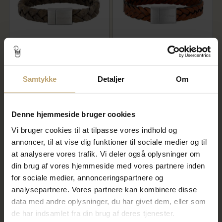
SON of NOA armbånd stål grå
SON of NOA armbånd stål
kalveskind (19-23 cm)
brun kalveskind (19-23 cm)
Samtykke
Detaljer
Om
316,00 kr
360,00 kr
395,00 kr
450,00 kr
På lager
På lager
Denne hjemmeside bruger cookies
Vi bruger cookies til at tilpasse vores indhold og
annoncer, til at vise dig funktioner til sociale medier og til
SALE
SALE
at analysere vores trafik. Vi deler også oplysninger om
din brug af vores hjemmeside med vores partnere inden
for sociale medier, annonceringspartnere og
analysepartnere. Vores partnere kan kombinere disse
data med andre oplysninger, du har givet dem, eller som
de har indsamlet fra din brug af deres tjenester.