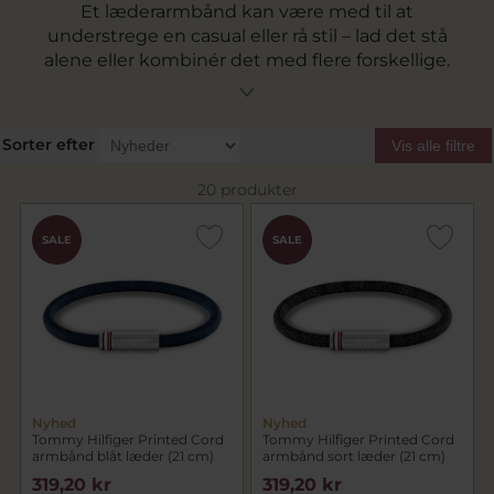
Et læderarmbånd kan være med til at
understrege en casual eller rå stil – lad det stå
alene eller kombinér det med flere forskellige.
Herunder ser du vores flotte læderarmbånd,
hvor vi har et udvalg i flere forskellige farver - og
du behøver ikke at tænke på størrelse, da de
Sorter efter
Vis alle filtre
alle er one-size, som kan reguleres, så de passer
alle.
20 produkter
SALE
SALE
Nyhed
Nyhed
Tommy Hilfiger Printed Cord
Tommy Hilfiger Printed Cord
armbånd blåt læder (21 cm)
armbånd sort læder (21 cm)
319,20 kr
319,20 kr