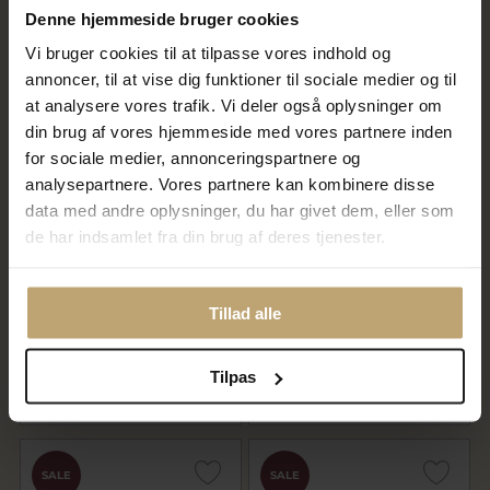
Denne hjemmeside bruger cookies
På lager
På lager
Vi bruger cookies til at tilpasse vores indhold og
annoncer, til at vise dig funktioner til sociale medier og til
SALE
SALE
at analysere vores trafik. Vi deler også oplysninger om
din brug af vores hjemmeside med vores partnere inden
for sociale medier, annonceringspartnere og
analysepartnere. Vores partnere kan kombinere disse
data med andre oplysninger, du har givet dem, eller som
de har indsamlet fra din brug af deres tjenester.
Nyhed
Nyhed
Maria Black 'SIS Collet'
Maria Black 'Robe Large'
halskæde sølv m. cz (40-43
ørering forgyldt sølv
Tillad alle
cm)
800,00 kr
720,00 kr
1.000,00 kr
900,00 kr
Tilpas
På lager
På lager
SALE
SALE