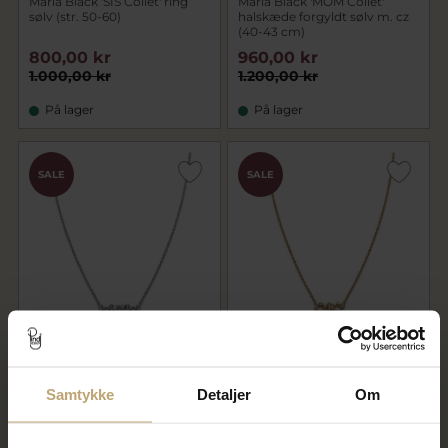
Maria Black 'SIS Collet' ring
Maria Black 'MOM Collet'
sølv (str. 50-60)
halskæde forgyldt sølv m. cz
(40-43 cm)
800,00 kr
960,00 kr
1.000,00 kr
1.200,00 kr
På lager
På lager
SALE
SALE
Nyhed
Nyhed
Maria Black 'MOM Collet'
Maria Black 'SIS Collet'
halskæde sølv m. cz (40-43
halskæde forgyldt sølv m. cz
cm)
(40-43 cm)
Samtykke
Detaljer
Om
800,00 kr
960,00 kr
1.000,00 kr
1.200,00 kr