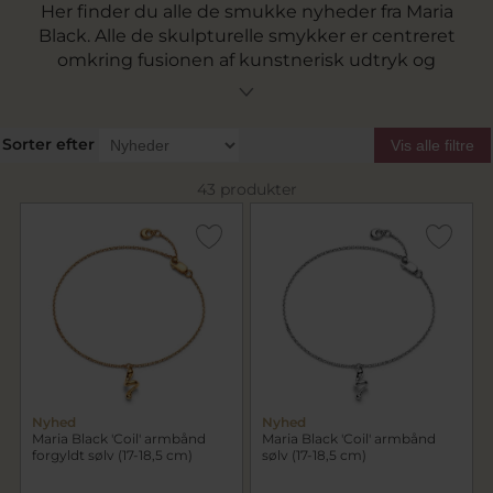
Her finder du alle de smukke nyheder fra Maria
Black. Alle de skulpturelle smykker er centreret
omkring fusionen af kunstnerisk udtryk og
funktionalitet og blander moderne
designinnovation og traditionelt håndværk.
Dyk ned og lad dig inspirere blandt vores store
Sorter efter
Vis alle filtre
udvalg af de seneste nye styles.
43 produkter
Nyhed
Nyhed
Maria Black 'Coil' armbånd
Maria Black 'Coil' armbånd
forgyldt sølv (17-18,5 cm)
sølv (17-18,5 cm)