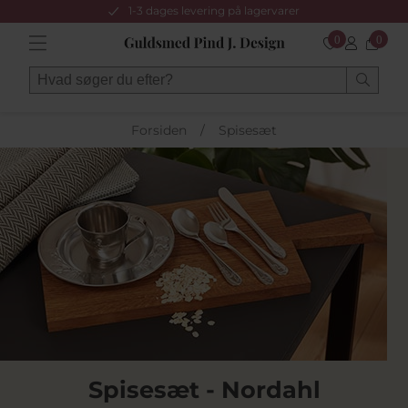
1-3 dages levering på lagervarer
0
0
Forsiden
/
Spisesæt
Spisesæt - Nordahl