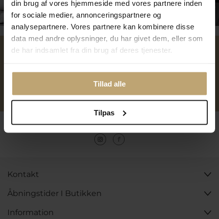
din brug af vores hjemmeside med vores partnere inden
Tilmeld dig kundeklubben
for sociale medier, annonceringspartnere og
analysepartnere. Vores partnere kan kombinere disse
data med andre oplysninger, du har givet dem, eller som
de har indsamlet fra din brug af deres tjenester.
Over 40 års erfaring
Mulighed for gravering
Tillad alle
Personlig kundeservice
Reparation af smykker og
ure
Tilpas
Følg os
Kontakt
Åbningstider I Butikken
Information