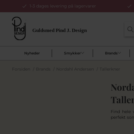
1-3 dages levering på lagervarer
Nyheder
Smykker
Brands
Forsiden
/
Brands
/
Nordahl Andersen
/
Tallerkner
Norda
Talle
Find hele 
perfekt so