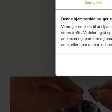
Samtykke
Nordahl 
Denne hjemmeside bruger c
stål
na900257
Vi bruger cookies til at tilpas
280,00
vores trafik. Vi deler også 
350,00 k
annonceringspartnere og anal
På fjern
dem, eller som de har indsaml