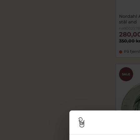
Nordahl A
stål and
na900257
280,00
350,00 k
På fjern
SALE