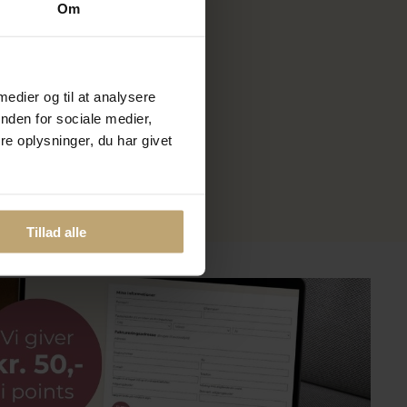
Om
 Kaj &
 medier og til at analysere
nden for sociale medier,
e oplysninger, du har givet
Tillad alle
?