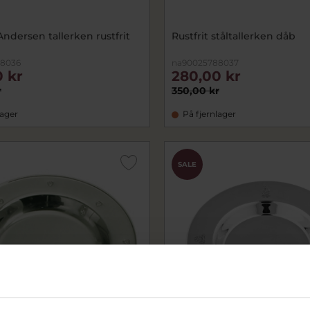
ndersen tallerken rustfrit
Rustfrit ståltallerken dåb
88036
na90025788037
 kr
280,00 kr
r
350,00 kr
lager
På fjernlager
SALE