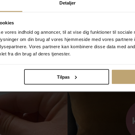
Detaljer
Andersen tallerken hjerte
Nordahl Andersen tallerken
ookies
Andrea rustfrit stål
88035
na90002508800
se vores indhold og annoncer, til at vise dig funktioner til sociale
 kr
236,00 kr
oplysninger om din brug af vores hjemmeside med vores partnere i
r
295,00 kr
ysepartnere. Vores partnere kan kombinere disse data med andr
lager
På lager
et fra din brug af deres tjenester.
Tilpas
Måske er det her relevant for dig