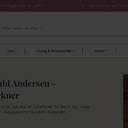
Fri fragt over kr. 499,-
4,8 stjerner på Trust
Ure
Living & Accessories
Gaver
hl Andersen -
rkner
vores udvalg af tallerkner til børn og unge -
m dåbsgave fra Nordahl Andersen.