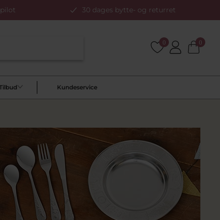
pilot
30 dages bytte- og returret
0
0
Tilbud
Kundeservice