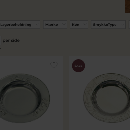
Lagerbeholdning
Mærke
Køn
SmykkeType
per side
r
SALE