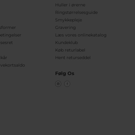
Huller i ørerne
Ringstørrelsesguide
Smykkepleje
sformer
Gravering
etingelser
Læs vores onlinekatalog
lsesret
Kundeklub
Køb returlabel
lkår
Hent returseddel
vekortsaldo
Følg Os