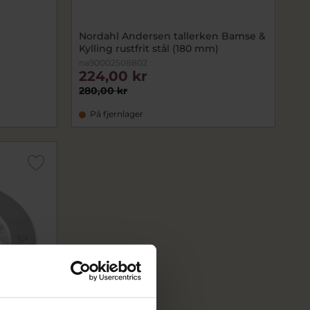
Nordahl Andersen tallerken Bamse &
Kylling rustfrit stål (180 mm)
na90002508802
224,00 kr
280,00 kr
På fjernlager