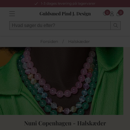
1-3 dages levering på lagervarer
0
0
Forsiden
/
Halskæder
Nuni Copenhagen - Halskæder