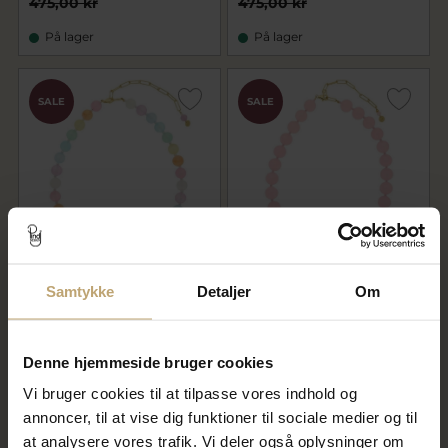
475,00 kr
475,00 kr
På lager
På lager
SALE
SALE
Nuni Copenhagen Jasmin
Nuni Copenhagen Jasmin
Samtykke
Detaljer
Om
Multi halskæde forgyldt sølv
Light Pink halskæde forgyldt
m. perler (40+10 cm)
sølv m. perler (40+10 cm)
720,00 kr
720,00 kr
900,00 kr
900,00 kr
Denne hjemmeside bruger cookies
På fjernlager
På fjernlager
Vi bruger cookies til at tilpasse vores indhold og
annoncer, til at vise dig funktioner til sociale medier og til
at analysere vores trafik. Vi deler også oplysninger om