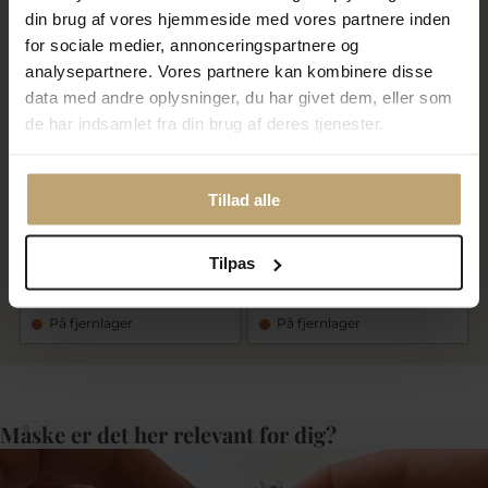
SALE
SALE
din brug af vores hjemmeside med vores partnere inden
for sociale medier, annonceringspartnere og
analysepartnere. Vores partnere kan kombinere disse
data med andre oplysninger, du har givet dem, eller som
de har indsamlet fra din brug af deres tjenester.
Tillad alle
Nuni Copenhagen Jasmin
Nuni Copenhagen Anastasia
Blue halskæde forgyldt sølv
halskæde forgyldt sølv m.
m. perler (40+10 cm)
perler (39+5 cm)
Tilpas
720,00 kr
720,00 kr
900,00 kr
900,00 kr
På fjernlager
På fjernlager
Måske er det her relevant for dig?