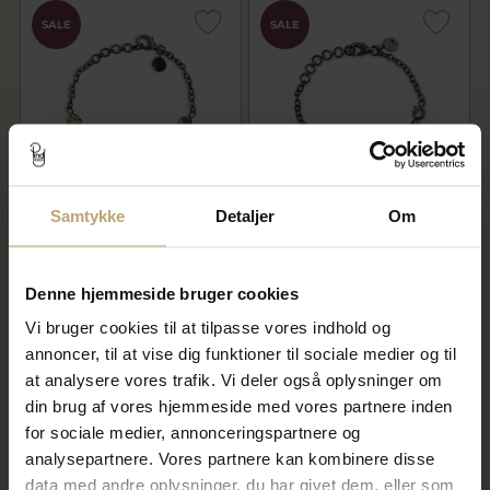
SALE
SALE
Samtykke
Detaljer
Om
By Birdie Mani Coin armbånd
By Birdie Orion Orbit
sort rhodineret sølv m.14kt.
armbånd sort rhodineret sølv
m.14kt
3.024,00 kr
1.464,00 kr
Denne hjemmeside bruger cookies
3.780,00 kr
1.830,00 kr
Vi bruger cookies til at tilpasse vores indhold og
På lager
På fjernlager
annoncer, til at vise dig funktioner til sociale medier og til
at analysere vores trafik. Vi deler også oplysninger om
din brug af vores hjemmeside med vores partnere inden
SALE
SALE
for sociale medier, annonceringspartnere og
analysepartnere. Vores partnere kan kombinere disse
data med andre oplysninger, du har givet dem, eller som