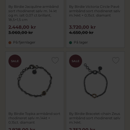
By Birdie Jacquline armbånd
By Birdie Victoria Circle Pavé
sort rhodineret sølv m. 14 kt
armbånd sort rhodineret sølv
og m. ialt 0,07 ct brillant,
m.14kt + 0,15ct. diamant
18,5+1,5 cm
2.448,00 kr
3.720,00 kr
3.060,00 kr
4.650,00 kr
På fjernlager
På lager
SALE
SALE
By Birdie Topka armbånd sort
By Birdie Bracelet-chain Zeus
rhodineret sølv m.14kt +
armbånd sort rhodineret sølv
0,15ct. diamant
m.14kt.
2.928,00 kr
2.352,00 kr