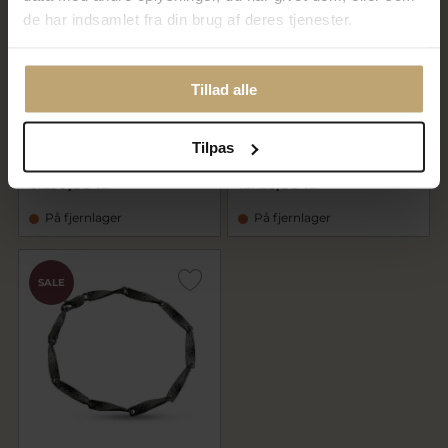
de har indsamlet fra din brug af deres tjenester.
Tillad alle
By Birdie Orion armbånd sort
By Birdie Orion Topka
rhodineret sølv m. 14 kt
armbånd sølv med 14kt guld
hamret plader 18,5-19,5 cm
plader med 0,65 ct diamanter
Tilpas
4.984,00 kr
9.700,00 kr
6.230,00 kr
12.125,00 kr
På fjernlager
På fjernlager
SALE