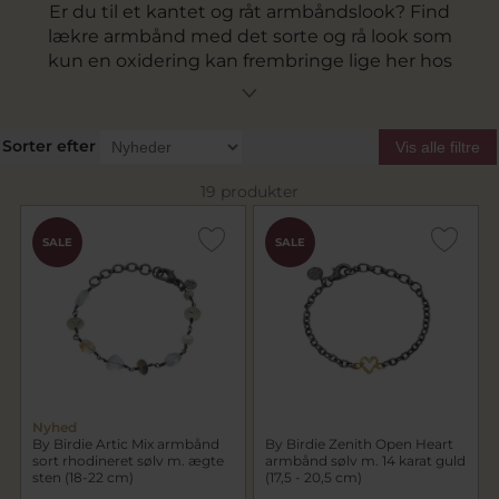
Er du til et kantet og råt armbåndslook? Find
lækre armbånd med det sorte og rå look som
kun en oxidering kan frembringe lige her hos
pindj.dk. Med mærker som By Birdie, Heiring og
Spirit Icons skal du nok finde noget der passer
til dig, uanset om du vil have et ukompliceret
Sorter efter
Vis alle filtre
basisarmbånd eller er ude efter en rigtig
showstopper.
19 produkter
Se vores udvalg lige her.
SALE
SALE
Nyhed
By Birdie Artic Mix armbånd
By Birdie Zenith Open Heart
sort rhodineret sølv m. ægte
armbånd sølv m. 14 karat guld
sten (18-22 cm)
(17,5 - 20,5 cm)