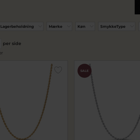
Lagerbeholdning
Mærke
Køn
SmykkeType
per side
er
SALE