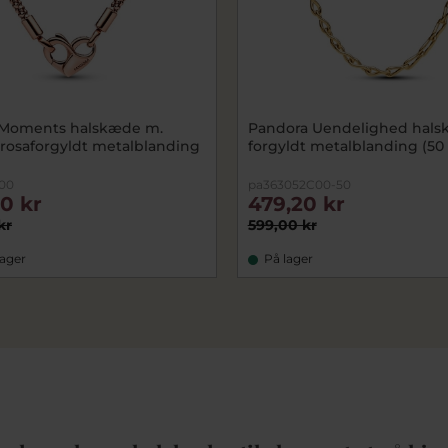
 Moments halskæde m.
Pandora Uendelighed hal
 rosaforgyldt metalblanding
forgyldt metalblanding (50
00
pa363052C00-50
20 kr
479,20 kr
kr
599,00 kr
lager
På lager