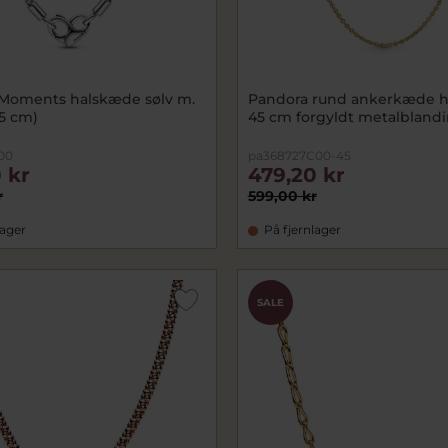
Moments halskæde sølv m.
Pandora rund ankerkæde 
5 cm)
45 cm forgyldt metalbland
00
pa368727C00-45
 kr
479,20 kr
r
599,00 kr
lager
På fjernlager
SALE