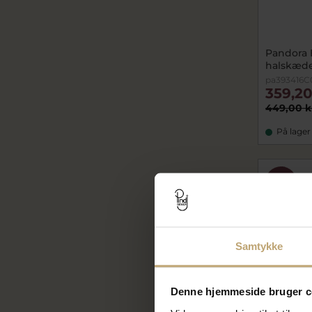
Pandora
halskæde
pa393416C
359,20
449,00 k
På lager
SALE
Samtykke
Denne hjemmeside bruger c