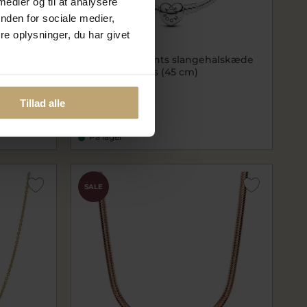
 medier og til at analysere
nden for sociale medier,
e oplysninger, du har givet
e 60 cm
Pandora Moments slangehalskæde
sølv m. hjertelås (45 cm)
pa393091C00-45
799,20 kr
Tillad alle
999,00 kr
På lager
SALE