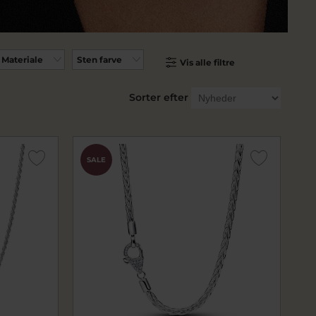
Materiale
Sten farve
Vis alle filtre
Sorter efter
SALE