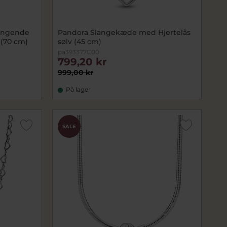
ængende
Pandora Slangekæde med Hjertelås
 (70 cm)
sølv (45 cm)
pa393377C00
799,20 kr
999,00 kr
På lager
SALE