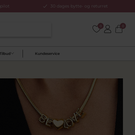
pilot
30 dages bytte- og returret
0
0
Tilbud
Kundeservice