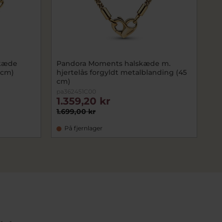
skæde
Pandora Moments halskæde m.
 cm)
hjertelås forgyldt metalblanding (45
cm)
pa362451C00
1.359,20 kr
1.699,00 kr
På fjernlager