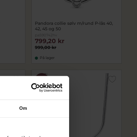
r
Pandora collie sølv m/rund P-lås 40,
42, 45 og 50
pa590742hv
799,20 kr
999,00 kr
På lager
SALE
Om