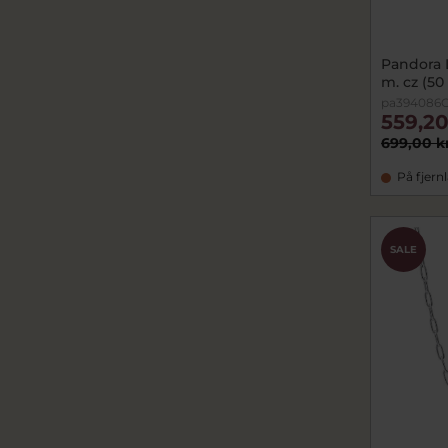
Pandora
m. cz (50
pa394086C
559,20
699,00 k
På fjern
SALE