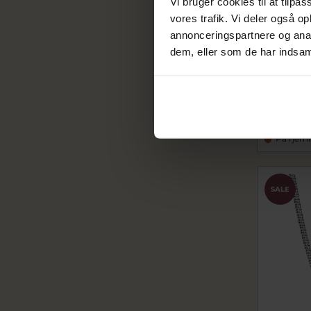
Vi bruger cookies til at tilpas
vores trafik. Vi deler også 
annonceringspartnere og anal
dem, eller som de har indsaml
Pandora 
(50 cm)
pa393052C
319,20
399,00 k
På fjern
SALE