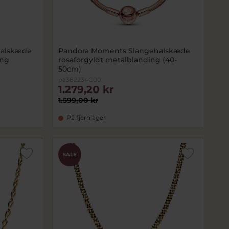
halskæde
Pandora Moments Slangehalskæde
ing
rosaforgyldt metalblanding (40-
50cm)
pa382234C00
1.279,20 kr
1.599,00 kr
På fjernlager
SALE