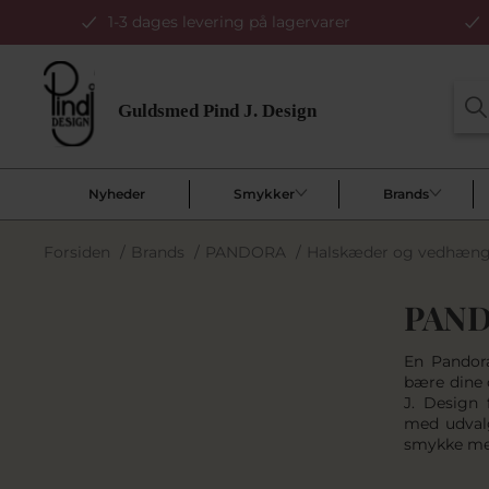
1-3 dages levering på lagervarer
Nyheder
Smykker
Brands
Forsiden
/
Brands
/
PANDORA
/
Halskæder og vedhæn
PAND
En Pandor
bære dine 
J. Design 
med udval
smykke med