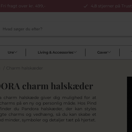
Fri fragt over kr. 499,-
4,8 stjerner på Trust
Ure
Living & Accessories
Gaver
g
/
Charm halskæder
ORA charm halskæder
a charm halskæde giver dig mulighed for at
charms på en ny og personlig måde. Hos Pind
finder du Pandora halskæder, der kan styles
gte charms og vedhæng, så du kan skabe et
 minder, symboler og detaljer tæt på hjertet.