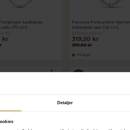
 Forlænget Ledkæde
Pandora Forbundne Hjerte
 sølv (70 cm)
halskæde sølv (45 cm)
00-70
pa393334C00-45
 kr
319,20 kr
r
399,00 kr
På lager
SALE
Detaljer
ookies