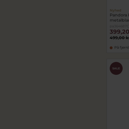
Nyhed
Pandora 
metalbla
pa364687C
399,20
499,00 k
På fjern
SALE