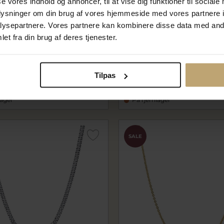
se vores indhold og annoncer, til at vise dig funktioner til sociale
oplysninger om din brug af vores hjemmeside med vores partnere i
ysepartnere. Vores partnere kan kombinere disse data med andr
et fra din brug af deres tjenester.
Uendelighed halskæde sølv
Pandora Curb sølv halskæd
justérbar
00-50
pa398283-60
 kr
359,20 kr
Tilpas
r
449,00 kr
lager
På fjernlager
SALE