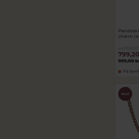
Pandora 
charm (4
pa392451C
799,20
999,00 k
På fjern
SALE