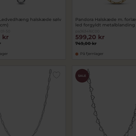
 Ledvedhæng halskæde sølv
Pandora Halskæde m. forl
 cm)
led forgyldt metalblanding
01-50
pa363416C00
 kr
599,20 kr
r
749,00 kr
lager
På fjernlager
SALE