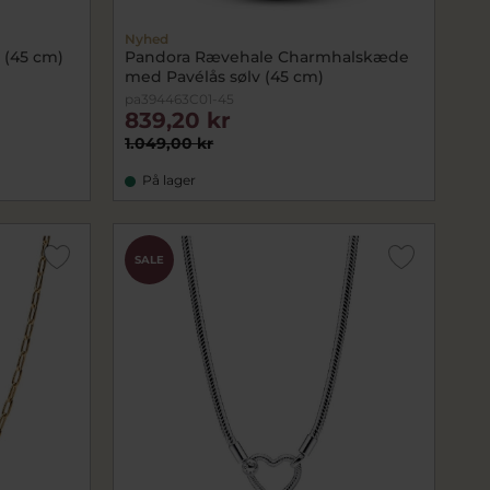
Nyhed
 (45 cm)
Pandora Rævehale Charmhalskæde
med Pavélås sølv (45 cm)
pa394463C01-45
839,20 kr
1.049,00 kr
På lager
SALE