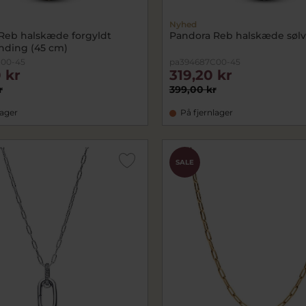
Nyhed
Reb halskæde forgyldt
Pandora Reb halskæde sølv
nding (45 cm)
00-45
pa394687C00-45
 kr
319,20 kr
r
399,00 kr
lager
På fjernlager
SALE