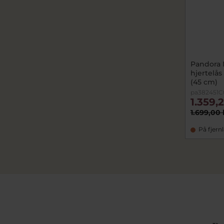
Pandora
hjertelås
(45 cm)
pa382451C
1.359,
1.699,00 
På fjern