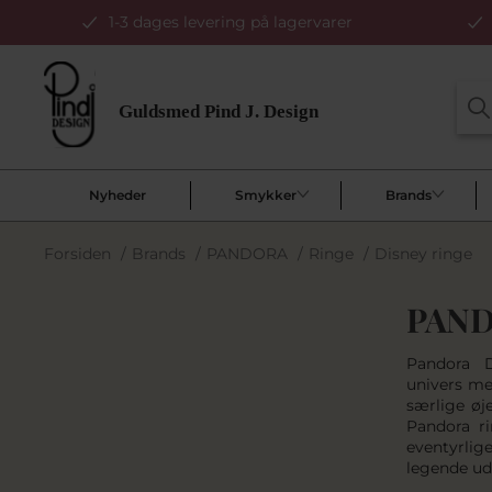
1-3 dages levering på lagervarer
Nyheder
Smykker
Brands
Forsiden
/
Brands
/
PANDORA
/
Ringe
/
Disney ringe
PAND
Pandora D
univers me
særlige øj
Pandora ri
eventyrlig
legende ud