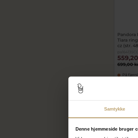
Pandora 
Tiara rin
cz (str. 4
pa164135C0
559,20
699,00 k
På fjern
SALE
Samtykke
Denne hjemmeside bruger c