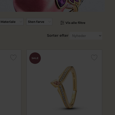
Materiale
Sten farve
Vis alle filtre
Sorter efter
SALE