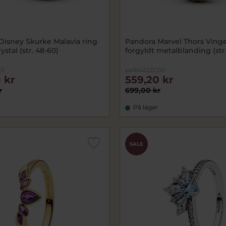
Disney Skurke Malavia ring
Pandora Marvel Thors Vinge
ystal (str. 48-60)
forgyldt metalblanding (str
01
pa164222C00
 kr
559,20 kr
r
699,00 kr
På lager
SALE