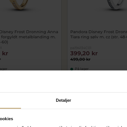
Disney Frost Dronning Anna
Pandora Disney Frost Dronn
g forgyldt metalblanding m.
Tiara ring sølv m. cz (str. 48
8-60)
1
pa194134C01
 kr
399,20 kr
r
499,00 kr
lager
På lager
SALE
Detaljer
ookies