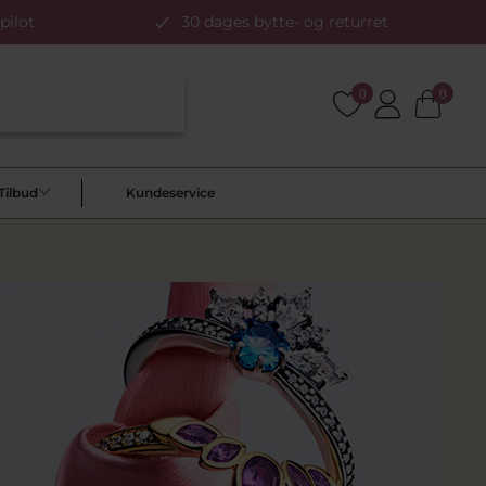
pilot
30 dages bytte- og returret
0
0
Tilbud
Kundeservice