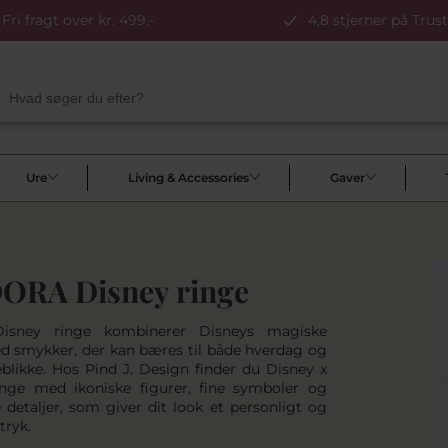
Fri fragt over kr. 499,-
4,8 stjerner på Trust
Ure
Living & Accessories
Gaver
ORA Disney ringe
isney ringe kombinerer Disneys magiske
d smykker, der kan bæres til både hverdag og
eblikke. Hos Pind J. Design finder du Disney x
nge med ikoniske figurer, fine symboler og
e detaljer, som giver dit look et personligt og
tryk.