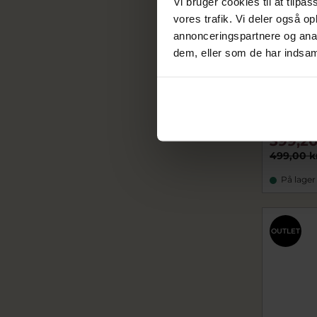
Vi bruger cookies til at tilpas
vores trafik. Vi deler også 
annonceringspartnere og anal
dem, eller som de har indsaml
Pandora 
Muslinges
pa193654C
399,20
499,00 k
På lager
OUTLET