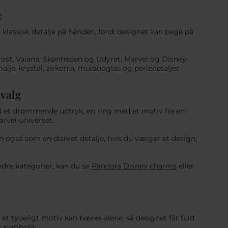
e
 klassisk detalje på hånden, fordi designet kan pege på
Frost, Vaiana, Skønheden og Udyret, Marvel og Disney-
lje, krystal, zirkonia, muranoglas og perledetaljer.
 valg
ed et drømmende udtryk, en ring med et motiv fra en
arvel-universet.
en også som en diskret detalje, hvis du vælger et design,
ndre kategorier, kan du se
Pandora Disney charms
eller
r et tydeligt motiv kan bæres alene, så designet får fuld
r symbolik.