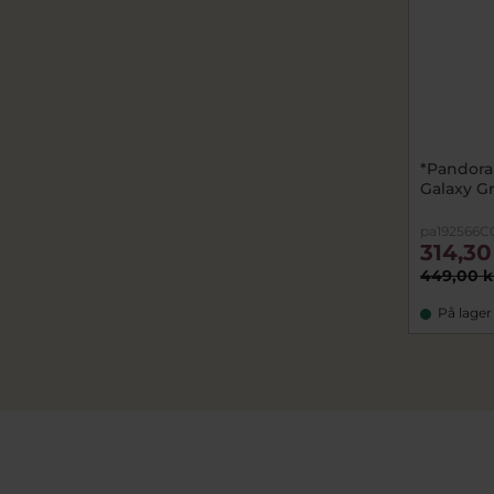
*Pandora
Galaxy Gr
pa192566C
314,30
449,00 k
På lager