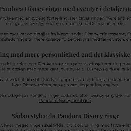
Pandora Disney ringe med eventyr i detaljern
 smykke med en tydelig fortælling. Her bliver ringen mere end en
en figur, et eventyr eller en stemning fra Disney-universet.
med motiver og detaljer fra blandt andet Disney prinsesserne, 
rerede ringe til mere karakterfulde designs med farver, sten, ema
ing med mere personlighed end det klassiske
en tydelig reference. Det kan være en prinsesseinspireret ring m
ler et design med mere kant, hvis du er til Disney-skurke eller M
 aktiv del af din stil. Den kan fungere som et lille statement, m
hvor Disney-referencen er mere elegant indarbejdet.
 på opdagelse i
Pandora ringe
. Leder du efter Disney-smykker i a
Pandora Disney armbånd
.
Sådan styler du Pandora Disney ringe
, hvor meget ringen skal fylde i dit look. En ring med farve elle
ed. Det er især flot, hvis ringen har en særlig form, sten elle