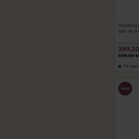
Pandora 
sølv m. kr
pa194333C
399,20
499,00 k
På lager
SALE