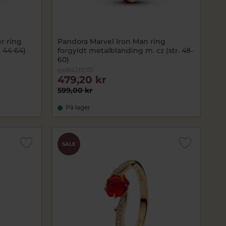
r ring
Pandora Marvel Iron Man ring
. 44-64)
forgyldt metalblanding m. cz (str. 48-
60)
pa164211C01
479,20 kr
599,00 kr
På lager
SALE