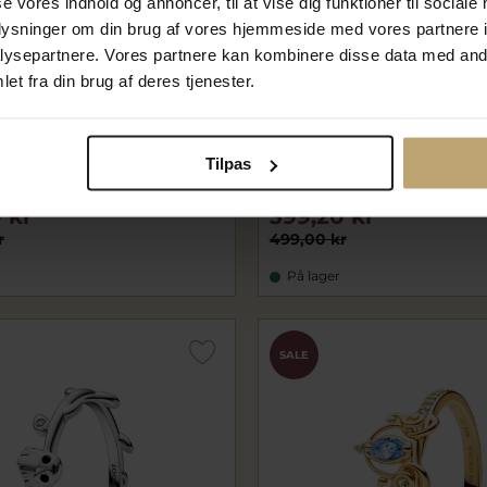
se vores indhold og annoncer, til at vise dig funktioner til sociale
oplysninger om din brug af vores hjemmeside med vores partnere i
ysepartnere. Vores partnere kan kombinere disse data med andr
et fra din brug af deres tjenester.
Disney Princess Ariel
Pandora Disney Princess S
Tilpas
kal ring sølv (str. 48-60)
ring sølv (str. 48-60)
01
pa193652C01
 kr
399,20 kr
r
499,00 kr
På lager
SALE