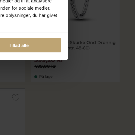
 medier og til at analysere
nden for sociale medier,
e oplysninger, du har givet
nehvide
Pandora Disney Skurke Ond Dronnig
Tillad alle
ring sølv m. cz (str. 48-60)
pa193422C01
399,20 kr
499,00 kr
På lager