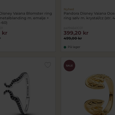
Nyhed
Disney Vaiana Blomster ring
Pandora Disney Vaiana Oce
 metalblanding m. emalje +
ring sølv m. krystal/cz (str. 
8-60)
01
pa194641C01
 kr
399,20 kr
r
499,00 kr
På lager
SALE