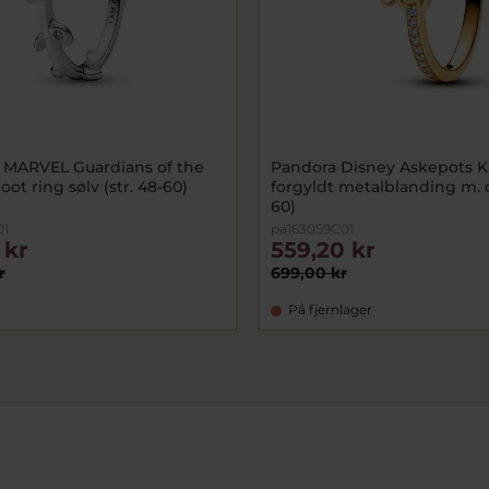
 MARVEL Guardians of the
Pandora Disney Askepots Ka
oot ring sølv (str. 48-60)
forgyldt metalblanding m. cz
60)
01
pa163059C01
 kr
559,20 kr
r
699,00 kr
På fjernlager