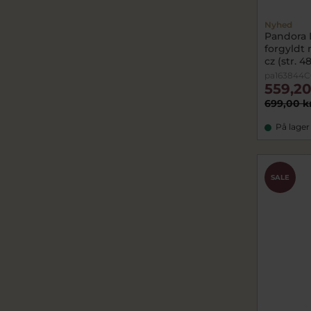
Nyhed
Pandora 
forgyldt
cz (str. 4
pa163844C
559,20
699,00 k
På lager
SALE