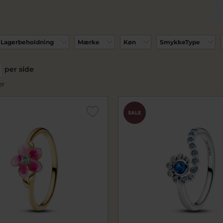
Lagerbeholdning
Mærke
Køn
SmykkeType
per side
er
SALE