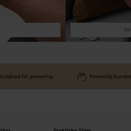
Ti
ulighed for gravering
Personlig kundes
tion
Praktiske Sider