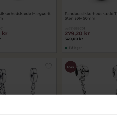
sikkerhedskæde Marguerit
Pandora sikkerhedskæde Tr
mm
Sten sølv 50mm
01
pa791688C01
 kr
279,20 kr
r
349,00 kr
På lager
SALE