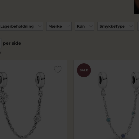
Lagerbeholdning
Mærke
Køn
SmykkeType
per side
r
SALE