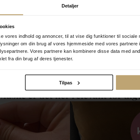
Detaljer
sikkerhedskæde hjerter sølv
Pandora sikkerhedskæde sø
ookies
Forever 50 mm
se vores indhold og annoncer, til at vise dig funktioner til sociale
00-05
pa791788
 kr
239,20 kr
oplysninger om din brug af vores hjemmeside med vores partnere i
r
299,00 kr
ysepartnere. Vores partnere kan kombinere disse data med andr
et fra din brug af deres tjenester.
På lager
Tilpas
Måske er det her relevant for dig