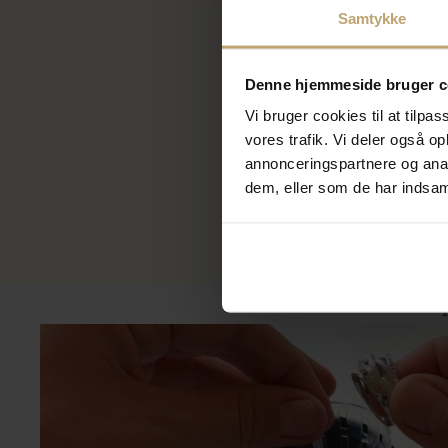
Samtykke
Pandora 
Denne hjemmeside bruger c
50mm
Vi bruger cookies til at tilpas
pa792274C
239,20
vores trafik. Vi deler også 
299,00 k
annonceringspartnere og anal
dem, eller som de har indsaml
På lager