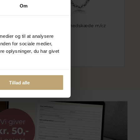
Om
lv Family
Pandora sikkerhedskæde m/cz
 medier og til at analysere
pa791736CZ-05
399,20 kr
nden for sociale medier,
499,00 kr
e oplysninger, du har givet
På lager
Tillad alle
?