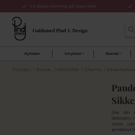
1-3 dages levering på lagervarer
Nyheder
Smykker
Brands
Forsiden
/
Brands
/
PANDORA
/
Charms
/
Sikkerhedsk
Pand
Sikk
Sikr din
dekorativ
vores udv
armbånd li