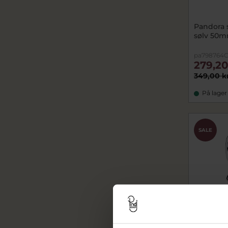
Pandora 
sølv 50
pa798764C
279,20
349,00 k
På lager
SALE