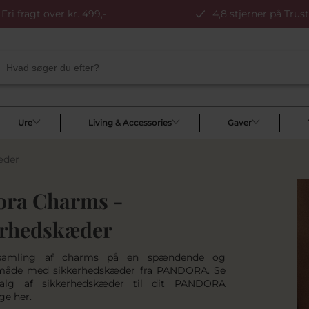
Fri fragt over kr. 499,-
4,8 stjerner på Trust
Ure
Living & Accessories
Gaver
æder
ora Charms -
erhedskæder
 samling af charms på en spændende og
 måde med sikkerhedskæder fra PANDORA. Se
alg af sikkerhedskæder til dit PANDORA
ge her.