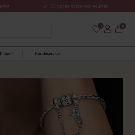
pilot
30 dages bytte- og returret
0
0
Tilbud
Kundeservice