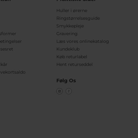
Huller i ørerne
Ringstørrelsesguide
Smykkepleje
sformer
Gravering
etingelser
Læs vores onlinekatalog
lsesret
Kundeklub
Køb returlabel
lkår
Hent returseddel
vekortsaldo
Følg Os