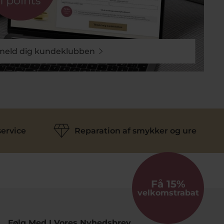
lmeld dig kundeklubben
ervice
Reparation af smykker og ure
Få 15%
velkomstrabat
Følg Med I Vores Nyhedsbrev