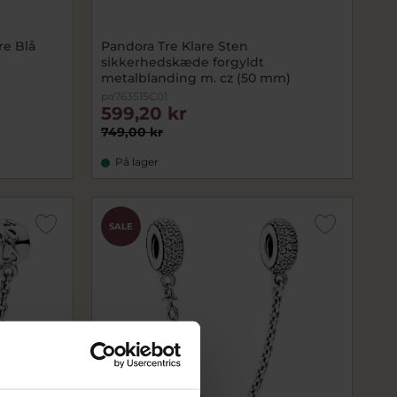
e Blå
Pandora Tre Klare Sten
sikkerhedskæde forgyldt
metalblanding m. cz (50 mm)
pa763515C01
599,20 kr
749,00 kr
På lager
SALE