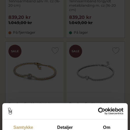
Tennisarmbånd sølv m. cz (16-
Tennisarmbånd forgyldt
20 cm)
metalblanding m. cz (16-20
cm)
839,20 kr
839,20 kr
1.049,00 kr
1.049,00 kr
På fjernlager
På lager
SALE
SALE
Pandora Funklende Halo
Pandora Funklende Hjerte
Tennisarmbånd forgyldt
Tennisarmbånd sølv m. cz (16-
metalblanding (16-20 cm)
20 cm)
799,20 kr
559,20 kr
999,00 kr
699,00 kr
Samtykke
Detaljer
Om