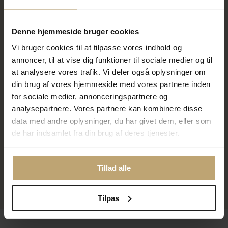
På lager
På lager
Denne hjemmeside bruger cookies
SALE
Vi bruger cookies til at tilpasse vores indhold og
annoncer, til at vise dig funktioner til sociale medier og til
at analysere vores trafik. Vi deler også oplysninger om
din brug af vores hjemmeside med vores partnere inden
for sociale medier, annonceringspartnere og
analysepartnere. Vores partnere kan kombinere disse
data med andre oplysninger, du har givet dem, eller som
de har indsamlet fra din brug af deres tjenester.
Pandora Rødt Funklende
Hjerte Tennisarmbånd sølv m.
cz (16-20 cm)
559,20 kr
Tillad alle
699,00 kr
På lager
Tilpas