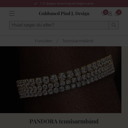
1-3 dages levering på lagervarer
0
0
Forsiden
/
Tennisarmbånd
PANDORA tennisarmbånd