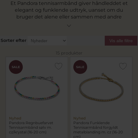
Et Pandora tennisarmbånd giver håndleddet et
elegant og funklende udtryk, uanset om du
bruger det alene eller sammen med andre
armbånd. Hos Pind J. Design finder du Pandora
tennisarmbånd i blandt andet sølv og
guldbelagt design med sten, hjerter og fine
Sorter efter
Vis alle filtre
detaljer.
15 produkter
SALE
SALE
Nyhed
Nyhed
Pandora Regnbuefarvet
Pandora Funklende
Tennisarmbånd sølv m.
Tennisarmbånd forgyldt
cz/krystal (16-20 cm)
metalblanding m. cz (16-20
cm)