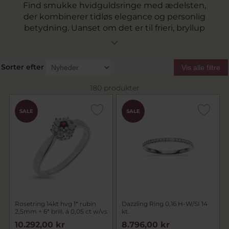
Find smukke hvidguldsringe med ædelsten,
der kombinerer tidløs elegance og personlig
betydning. Uanset om det er til frieri, bryllup
eller som en særlig gave, har vi alt fra
diamantringe til ringe med rubiner, safirer,
smaragder og andre ædelstene. Lad os hjælpe
Sorter efter
Vis alle filtre
dig med at finde det perfekte smykke!
180 produkter
SALE
SALE
Rosetring 14kt hvg 1* rubin
Dazzling Ring 0,16 H-W/SI 14
2,5mm + 6* brill. á 0,05 ct w/vs
kt.
10.292,00 kr
8.796,00 kr