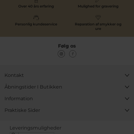
vi dig med glæde.
Over 40 års erfaring
Mulighed for gravering
Giv en gave, der varer for evigt – find din drømmering
hos Pind J. Design.
Personlig kundeservice
Reparation af smykker og
ure
Følg os
Kontakt
Åbningstider I Butikken
Information
Praktiske Sider
Leveringsmuligheder