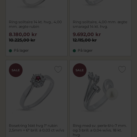
Ring solitaire 14 kt. hvg., 4,00
Ring solitaire, 4,00 mm. ægte
mm. ægte rubin
smaragd 14 kt. hvg.
8.180,00 kr
9.692,00 kr
10.225,00 kr
12.115,00 kr
På lager
På lager
SALE
SALE
Rosetring 14kt hvg 1* rubin
Ring med sv. perle 6½-7 mm.
2,5mm + 6* brill. á 0,03 ct w/vs
og 3 brill. a 0,04 w/vs. 18 kt.
hvg.