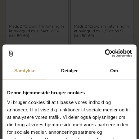
Mads Z "Crown Trinity" ring 14
Mads Z "Crown Trinity" ring 14
kt hvidguld m. 0,34ct. W.SI
kt hvidguld m. 0,56ct. W.SI
(str. 50-60)
(str. 50-60)
17.950,00 kr
24.950,00 kr
På fjernlager
På fjernlager
Samtykke
Detaljer
Om
Denne hjemmeside bruger cookies
Vi bruger cookies til at tilpasse vores indhold og
annoncer, til at vise dig funktioner til sociale medier og til
at analysere vores trafik. Vi deler også oplysninger om
din brug af vores hjemmeside med vores partnere inden
for sociale medier, annonceringspartnere og
Mads Z "Crown Alliance" ring
Mads Z "Crown" ring 14 kt