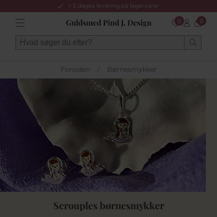
1-3 dages levering på lagervarer
0
0
Forsiden
/
Børnesmykker
Scrouples børnesmykker