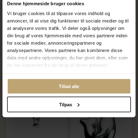
Denne hjemmeside bruger cookies
Vi bruger cookies til at tilpasse vores indhold og
annoncer, til at vise dig funktioner til sociale medier og til
at analysere vores trafik. Vi deler også oplysninger om
din brug af vores hjemmeside med vores partnere inden
for sociale medier, annonceringspartnere og
Børnearmbånd hjerte 16 cm.
Charms sølv snegl
8 kt.
analysepartnere. Vores partnere kan kombinere disse
1.836,00 kr
236,00 kr
data med andre oplysninger, du har givet dem, eller som
2.295,00 kr
295,00 kr
de har indsamlet fra din brug af deres tjenester.
På fjernlager
På lager
Tillad alle
SALE
Tilpas