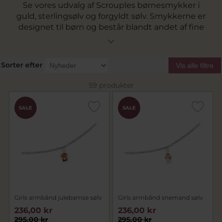
Se vores udvalg af Scrouples børnesmykker i
guld, sterlingsølv og forgyldt sølv. Smykkerne er
designet til børn og består blandt andet af fine
halskæder, armbånd og øreringe i søde og
klassiske designs. Et Scrouples smykke til børn
er en oplagt gave til fødselsdag, dåb eller andre
Sorter efter
Vis alle filtre
særlige begivenheder.
59 produkter
SALE
SALE
Girls armbånd julebamse sølv
Girls armbånd snemand sølv
236,00 kr
236,00 kr
295,00 kr
295,00 kr