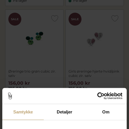
På lager
På lager
SALE
SALE
Øreringe trio grøn cubic zir.
Girls øreringe hjerte hvid/pink
sølv
cubic zir. sølv
156,00 kr
156,00 kr
195,00 kr
195,00 kr
På fjernlager
På fjernlager
Samtykke
Detaljer
Om
SALE
SALE