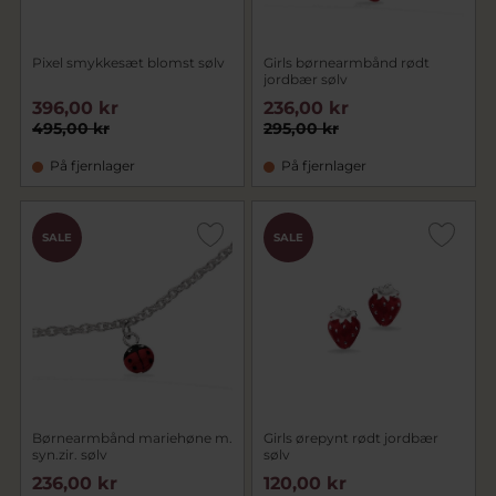
Pixel smykkesæt blomst sølv
Girls børnearmbånd rødt
jordbær sølv
396,00 kr
236,00 kr
495,00 kr
295,00 kr
På fjernlager
På fjernlager
SALE
SALE
Børnearmbånd mariehøne m.
Girls ørepynt rødt jordbær
syn.zir. sølv
sølv
236,00 kr
120,00 kr