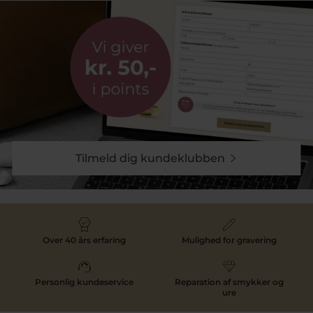
børnesmykker i både guld og sølv. Vi udvælger
smykker, der passer til børn og som samtidig har et
klassisk design, der holder i mange år.
Uanset om du leder efter en gave eller et lille smykke
til hverdagsbrug, kan du finde inspiration blandt vores
udvalg af smykker fra Scrouples.
Tilmeld dig kundeklubben
Over 40 års erfaring
Mulighed for gravering
Personlig kundeservice
Reparation af smykker og
ure