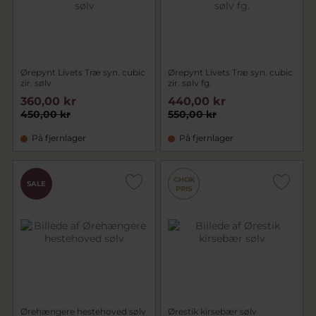
Ørepynt Livets Træ syn. cubic
Ørepynt Livets Træ syn. cubic
zir. sølv
zir. sølv fg.
360,00 kr
440,00 kr
450,00 kr
550,00 kr
På fjernlager
På fjernlager
CHOK
SALE
PRIS
Ørehængere hestehoved sølv
Ørestik kirsebær sølv