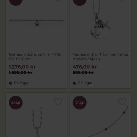
Børnearmbånd sølv m. 14 kt.
Vedhæng Tro- håb- kærlighed
hjerte 16 cm
mellem sølv rh.
1.276,00 kr
476,00 kr
1.595,00 kr
595,00 kr
På lager
På lager
SALE
SALE