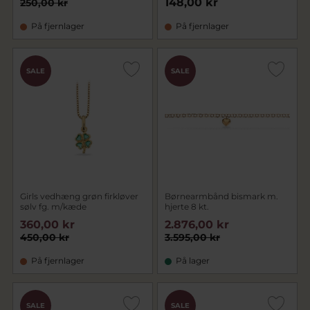
148,00 kr
250,00 kr
På fjernlager
På fjernlager
SALE
SALE
Girls vedhæng grøn firkløver
Børnearmbånd bismark m.
sølv fg. m/kæde
hjerte 8 kt.
360,00 kr
2.876,00 kr
450,00 kr
3.595,00 kr
På fjernlager
På lager
SALE
SALE