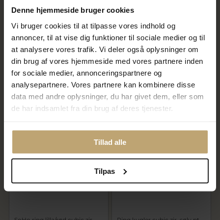
Denne hjemmeside bruger cookies
Vi bruger cookies til at tilpasse vores indhold og
annoncer, til at vise dig funktioner til sociale medier og til
at analysere vores trafik. Vi deler også oplysninger om
SoHo ring mixed blå cubic zir.
SoHo ring hvid/lavendel cubic
din brug af vores hjemmeside med vores partnere inden
sølv rh.
zir. sølv fg.
for sociale medier, annonceringspartnere og
396,00 kr
476,00 kr
495,00 kr
595,00 kr
analysepartnere. Vores partnere kan kombinere disse
data med andre oplysninger, du har givet dem, eller som
På fjernlager
På fjernlager
de har indsamlet fra din brug af deres tjenester.
SALE
SALE
Tillad alle
Tilpas
SoHo ring lilla/rød cubic zir.
Ring kugler cubic zir. sølv pt.