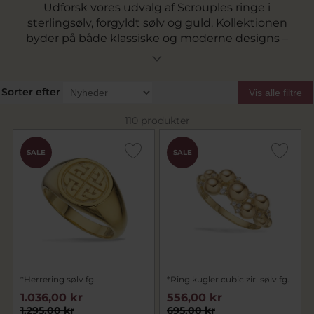
Udforsk vores udvalg af Scrouples ringe i
sterlingsølv, forgyldt sølv og guld. Kollektionen
byder på både klassiske og moderne designs –
fra enkle Scrouples ringe uden sten til ringe
med diamanter, ædelsten, perler og de
populære kugledetaljer. Find en Scrouples ring,
Sorter efter
Vis alle filtre
der passer til din stil og kan bruges alene eller
kombineres med flere ringe.
110 produkter
SALE
SALE
*Herrering sølv fg.
*Ring kugler cubic zir. sølv fg.
1.036,00 kr
556,00 kr
1.295,00 kr
695,00 kr