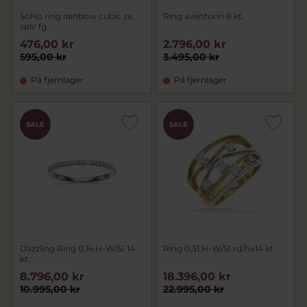
SoHo ring rainbow cubic zir.
Ring aventurin 8 kt.
sølv fg.
476,00 kr
2.796,00 kr
595,00 kr
3.495,00 kr
På fjernlager
På fjernlager
SALE
SALE
Dazzling Ring 0,16 H-W/SI 14
Ring 0,31 H-W/SI rd/hv14 kt
kt.
8.796,00 kr
18.396,00 kr
10.995,00 kr
22.995,00 kr