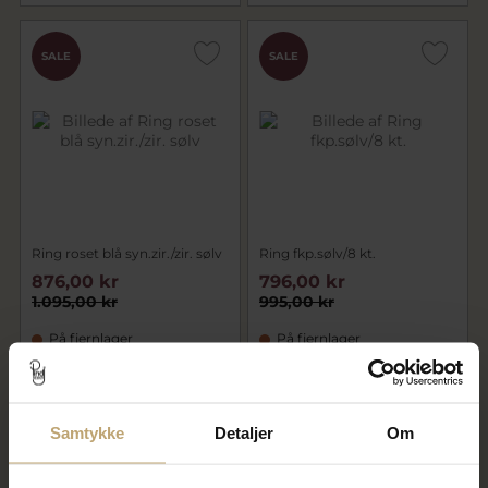
SALE
SALE
Ring roset blå syn.zir./zir. sølv
Ring fkp.sølv/8 kt.
876,00 kr
796,00 kr
1.095,00 kr
995,00 kr
På fjernlager
På fjernlager
SALE
SALE
Samtykke
Detaljer
Om