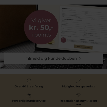
Guldets varme farve gør ringene elegante og
velegnede til både hverdag og festlige anledninger.
Populære Scrouples ringe med kugler
Blandt de mest populære designs finder du en
Scrouples ring med kugler. De små kugledetaljer giver
ringen et moderne og stilrent udtryk, som mange
vælger at kombinere med andre ringe.
Designet er både enkelt og dekorativt og passer godt
til et moderne smykkelook.
Køb Scrouples ringe hos Pind J. Design
Tilmeld dig kundeklubben
Hos Pind J. Design finder du et bredt udvalg af
Scrouples ringe i både sølv, forgyldt sølv og guld. Vi er
autoriseret forhandler af Scrouples og tilbyder både
klassiske designs og nye kollektioner.
Bestil din ring online med hurtig levering på
lagervarer og gratis fragt ved køb over 499 kr.
Over 40 års erfaring
Mulighed for gravering
Personlig kundeservice
Reparation af smykker og
ure