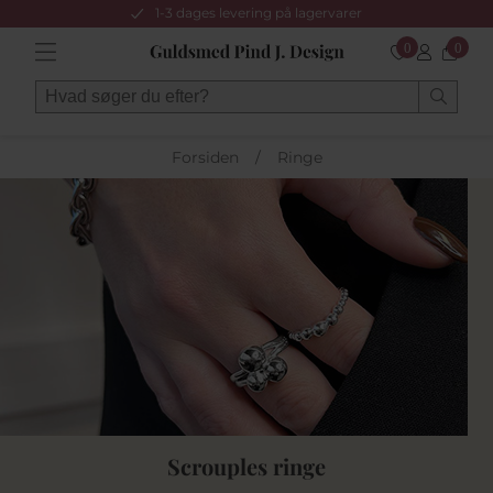
1-3 dages levering på lagervarer
0
0
Forsiden
/
Ringe
Scrouples ringe