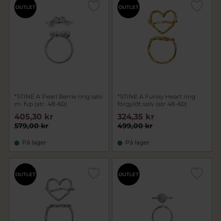
OUTLET
OUTLET
*STINE A Pearl Berrie ring sølv
*STINE A Funky Heart ring
m. fvp (str. 48-60)
forgyldt sølv (str 48-60)
405,30 kr
324,35 kr
579,00 kr
499,00 kr
På lager
På lager
OUTLET
OUTLET