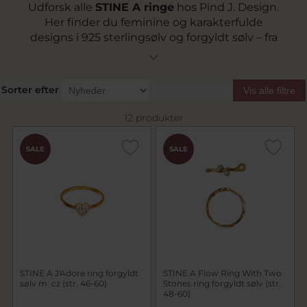
Udforsk alle
STINE A ringe
hos Pind J. Design.
Her finder du feminine og karakterfulde
designs i 925 sterlingsølv og forgyldt sølv – fra
en enkel
STINE A fingerring
til en dekorativ
STINE A ring med sten
. Kollektionerne
rummer både klassiske former og legende
Sorter efter
Vis alle filtre
detaljer som hjerter og farvede sten, der giver
dit look personlighed.
12 produkter
SALE
SALE
STINE A J'Adore ring forgyldt
STINE A Flow Ring With Two
sølv m. cz (str. 46-60)
Stones ring forgyldt sølv (str.
48-60)