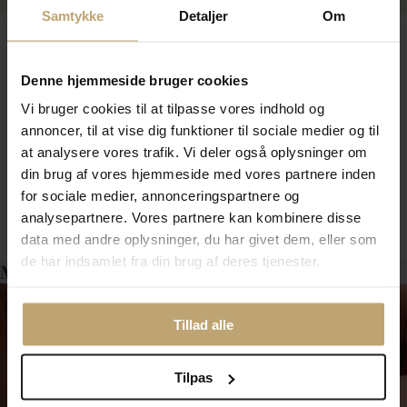
Samtykke
Detaljer
Om
STINE A ring – kreativt design med
Denne hjemmeside bruger cookies
personlighed
Vi bruger cookies til at tilpasse vores indhold og
annoncer, til at vise dig funktioner til sociale medier og til
En STINE A ring kendetegnes ved sit legende og
at analysere vores trafik. Vi deler også oplysninger om
feminine udtryk. Designer Stine A Johansen er kendt
for at arbejde med organiske former, farver og
din brug af vores hjemmeside med vores partnere inden
asymmetri, og det afspejles tydeligt i ringene. De er
for sociale medier, annonceringspartnere og
Vis mere
skabt til at kunne bæres alene eller kombineres i lag
analysepartnere. Vores partnere kan kombinere disse
for et mere markant statement.
data med andre oplysninger, du har givet dem, eller som
STINE A ring med sten
de har indsamlet fra din brug af deres tjenester.
Måske er det her relevant for dig?
Flere modeller er udsmykket med funklende zirkonia
sten eller farverige detaljer. En STINE A ring med sten
giver liv til hånden og tilfører et elegant twist til både
Tillad alle
hverdag og fest. Stenene er ofte placeret diskret i
designet, så ringen bevarer sit lette og moderne
udtryk.
Tilpas
STINE A hjerte ring – symbolik og