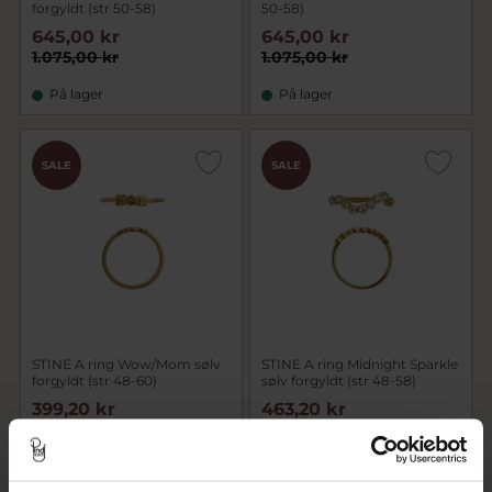
forgyldt (str 50-58)
50-58)
645,00 kr
645,00 kr
1.075,00 kr
1.075,00 kr
På lager
På lager
SALE
SALE
STINE A ring Wow/Mom sølv
STINE A ring Midnight Sparkle
forgyldt (str 48-60)
sølv forgyldt (str 48-58)
399,20 kr
463,20 kr
499,00 kr
579,00 kr
På lager
På lager