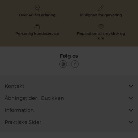
Over 40 års erfaring
Mulighed for gravering
Personlig kundeservice
Reparation af smykker og
ure
Køb STINE A ringe hos Pind J. Design
Følg os
Når du handler STINE A ringe hos Pind J. Design, køber
du hos en autoriseret forhandler med mange års
erfaring i smykker. Vi tilbyder hurtig levering og tryg
online handel samt personlig service i
vores butik
i
Svendborg.
Kontakt
Find din næste STINE A ring her på siden og vælg det
design, der passer til din stil.
Åbningstider I Butikken
Information
Praktiske Sider