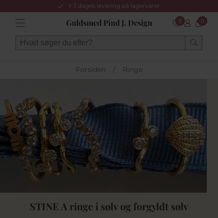
1-3 dages levering på lagervarer
0
0
Forsiden
/
Ringe
STINE A ringe i sølv og forgyldt sølv