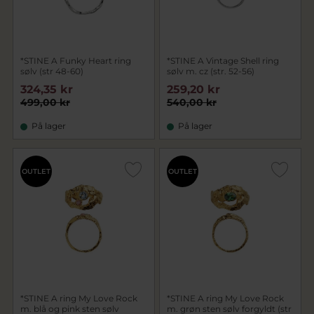
*STINE A Funky Heart ring
*STINE A Vintage Shell ring
sølv (str 48-60)
sølv m. cz (str. 52-56)
324,35 kr
259,20 kr
499,00 kr
540,00 kr
På lager
På lager
OUTLET
OUTLET
*STINE A ring My Love Rock
*STINE A ring My Love Rock
m. blå og pink sten sølv
m. grøn sten sølv forgyldt (str