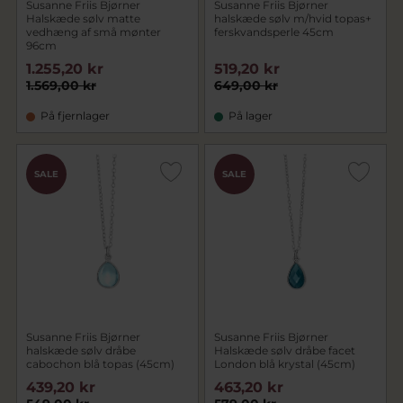
Susanne Friis Bjørner
Susanne Friis Bjørner
Halskæde sølv matte
halskæde sølv m/hvid topas+
vedhæng af små mønter
ferskvandsperle 45cm
96cm
1.255,20 kr
519,20 kr
1.569,00 kr
649,00 kr
På fjernlager
På lager
SALE
SALE
Susanne Friis Bjørner
Susanne Friis Bjørner
halskæde sølv dråbe
Halskæde sølv dråbe facet
cabochon blå topas (45cm)
London blå krystal (45cm)
439,20 kr
463,20 kr