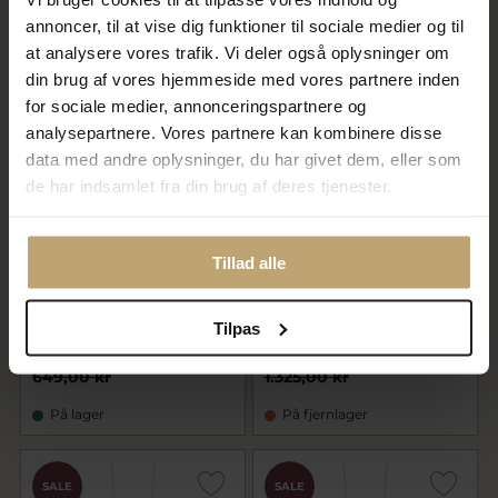
På lager
På lager
annoncer, til at vise dig funktioner til sociale medier og til
at analysere vores trafik. Vi deler også oplysninger om
din brug af vores hjemmeside med vores partnere inden
SALE
SALE
for sociale medier, annonceringspartnere og
analysepartnere. Vores partnere kan kombinere disse
data med andre oplysninger, du har givet dem, eller som
de har indsamlet fra din brug af deres tjenester.
Tillad alle
Susanne Friis Bjørner
Susanne Friis Bjørner
Halskæde sølv rektangel med
Halskæde sølv med
Tilpas
rå overflade 15x20mm
ferskvandsperler
519,20 kr
1.060,00 kr
649,00 kr
1.325,00 kr
På lager
På fjernlager
SALE
SALE