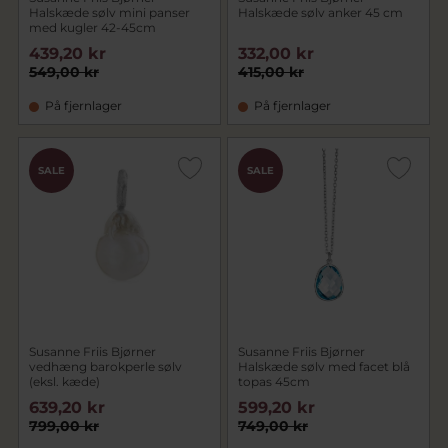
Halskæde sølv mini panser
Halskæde sølv anker 45 cm
med kugler 42-45cm
439,20 kr
332,00 kr
549,00 kr
415,00 kr
På fjernlager
På fjernlager
SALE
SALE
Susanne Friis Bjørner
Susanne Friis Bjørner
vedhæng barokperle sølv
Halskæde sølv med facet blå
(eksl. kæde)
topas 45cm
639,20 kr
599,20 kr
799,00 kr
749,00 kr