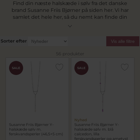
Find din næste halskæde i sølv fra det danske
brand Susanne Friis Bjørner på siden her. Vi har
samlet det hele her, så du nemt kan finde din
næste sølvhalskæde til dit smykkeskrin.
Sorter efter
Vis alle filtre
56 produkter
SALE
SALE
Nyhed
Susanne Friis Bjørner Y-
Susanne Friis Bjørner Y-
halskæde sølv m.
halskæde sølv m. blå
ferskvandsperler (46,5+5 cm)
calcedon, lilla
ferskvandsperler og ametyst