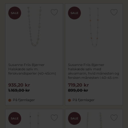
SALE
SALE
Susanne Friis Bjørner
Susanne Friis Bjørner
Halskæde sølv m.
halskæde sølv med
ferskvandsperler (40-45cm)
akvamarin, hvid månesten og
fersken månesten i 40-45 cm
935,20 kr
719,20 kr
1.169,00 kr
899,00 kr
På fjernlager
På fjernlager
SALE
SALE