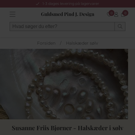
1-3 dages levering på lagervarer
0
0
Forsiden
/
Halskæder sølv
Susanne Friis Bjørner - Halskæder i sølv