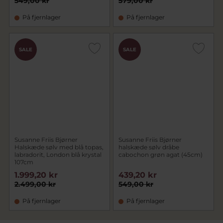
549,00 kr
579,00 kr
På fjernlager
På fjernlager
SALE
SALE
Susanne Friis Bjørner
Susanne Friis Bjørner
Halskæde sølv med blå topas,
halskæde sølv dråbe
labradorit, London blå krystal
cabochon grøn agat (45cm)
107cm
1.999,20 kr
439,20 kr
2.499,00 kr
549,00 kr
På fjernlager
På fjernlager