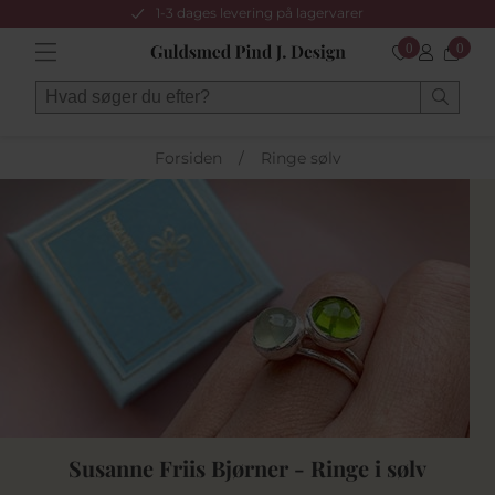
1-3 dages levering på lagervarer
0
0
Forsiden
/
Ringe sølv
Susanne Friis Bjørner - Ringe i sølv