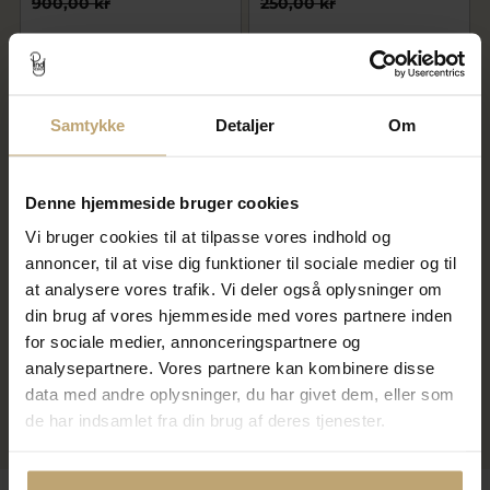
900,00 kr
250,00 kr
På fjernlager
På lager
SALE
Samtykke
Detaljer
Om
Denne hjemmeside bruger cookies
Vi bruger cookies til at tilpasse vores indhold og
annoncer, til at vise dig funktioner til sociale medier og til
at analysere vores trafik. Vi deler også oplysninger om
Susanne Friis Bjørner Ring
din brug af vores hjemmeside med vores partnere inden
sølv mat mønt 8 mm str. 48-
for sociale medier, annonceringspartnere og
60
analysepartnere. Vores partnere kan kombinere disse
200,00 kr
250,00 kr
data med andre oplysninger, du har givet dem, eller som
de har indsamlet fra din brug af deres tjenester.
På lager