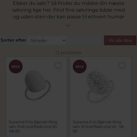
Elsker du sølv? Så finder du måske din næste
sølvring lige her. Find fine sølvringe både med
og uden sten der kan passe til ethvert humør
og enhver stil lige her. Vi har et stort udvalg af
ringe i sølv fra Susanne Friis Bjørner og hos Pind
J. Design tilbyder vi fri fragt v. køb for over 499,-.
Sorter efter
Vis alle filtre
13 produkter
SALE
SALE
Susanne Friis Bjørner Ring
Susanne Friis Bjørner Ring
sølv mat overflade oval str.
sølv rå overflade oval str. 48-
48-60
60