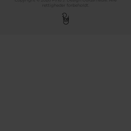
Copyright © 2026 Pind J. Design Guldsmedie. Alle
rettigheder forbeholdt.