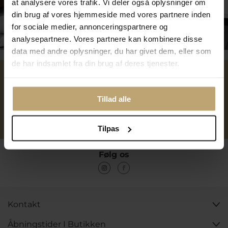
at analysere vores trafik. Vi deler også oplysninger om
din brug af vores hjemmeside med vores partnere inden
for sociale medier, annonceringspartnere og
Tilmeld dig kundeklubben
analysepartnere. Vores partnere kan kombinere disse
data med andre oplysninger, du har givet dem, eller som
de har indsamlet fra din brug af deres tjenester.
Over 40 års erfaring
Mulighed for gravering
Tillad alle
Personlig kundeservice
Reparation af smykker og
ure
Tilpas
Følg os
Kontakt
Åbningstider I Butikken