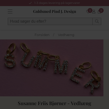
1-3 dages levering på lagervarer
0
0
Forsiden
/
Vedhæng
Susanne Friis Bjørner - Vedhæng