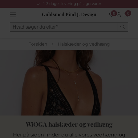
1-3 dages levering på lagervarer
0
0
Forsiden
/
Halskæder og vedhæng
WiOGA halskæder og vedhæng
Her på siden finder du alle vores vedhæng og