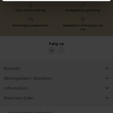
Over 40 års erfaring
Mulighed for gravering
Personlig kundeservice
Reparation af smykker og
ure
Følg os
Kontakt
Åbningstider I Butikken
Information
Praktiske Sider
Leveringsmuligheder