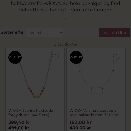
halskæder fra WiOGA. Se hele udvalget og find
det rette vedhæng til den rette længde
halskæde her på siden.
Sorter efter
Vis alle filtre
8 produkter
OUTLET
OUTLET
WiOGA Saphira halskæde
WiOGA Vera halskæde sølv
forgyldt sølv (44+5 cm)
med halvædelsten (36+5cm)
299,40 kr
150,00 kr
499,00 kr
400,00 kr