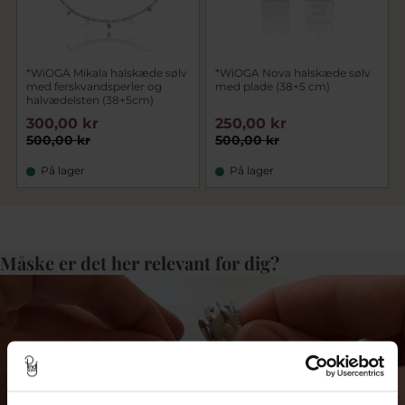
*WiOGA Mikala halskæde sølv
*WiOGA Nova halskæde sølv
med ferskvandsperler og
med plade (38+5 cm)
halvædelsten (38+5cm)
300,00 kr
250,00 kr
500,00 kr
500,00 kr
På lager
På lager
Måske er det her relevant for dig?