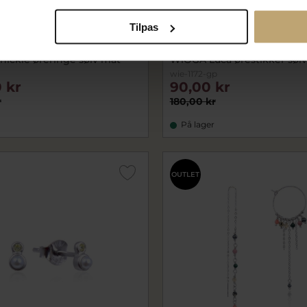
Tilpas
ickie øreringe sølv mat
WiOGA Luca ørestikker sølv
wie-1172-gp
 kr
90,00 kr
r
180,00 kr
På lager
OUTLET