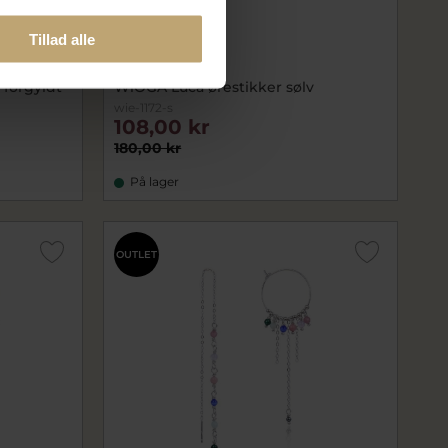
Tillad alle
 forgyldt
WiOGA Luca ørestikker sølv
wie-1172-s
108,00 kr
180,00 kr
På lager
OUTLET