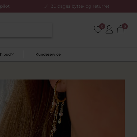
pilot
30 dages bytte- og returret
0
0
Tilbud
Kundeservice