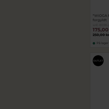
*WiOGA F
forgyldt
wiE-8038-
175,00
250,00 k
På lager
OUTLET