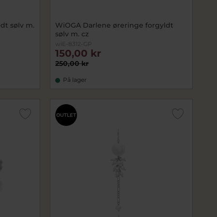
dt sølv m.
WiOGA Darlene øreringe forgyldt
sølv m. cz
wiE-8312-GP
150,00 kr
250,00 kr
På lager
OUTLET