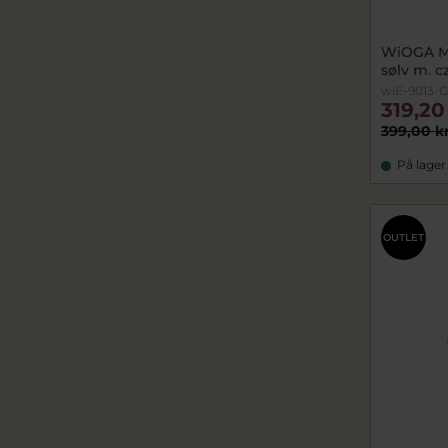
WiOGA Ma
sølv m. c
wiE-9013-
319,20
399,00 k
På lager
OUTLET