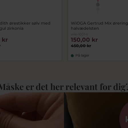
ith ørestikker sølv med
WiOGA Gertrud Mix ørering
gul zirkonia
halvædelsten
wie-1031-s
 kr
150,00 kr
r
450,00 kr
På lager
Måske er det her relevant for dig