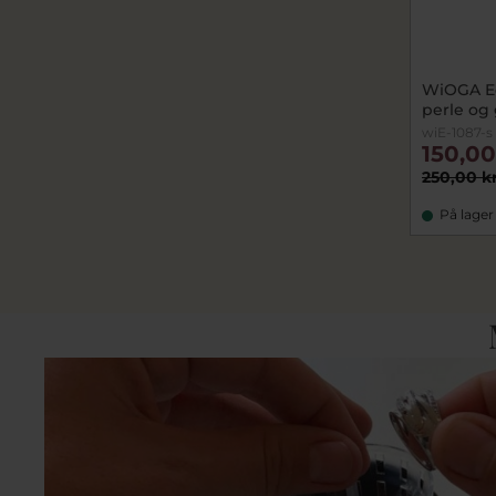
WiOGA Ed
perle og 
wiE-1087-s
150,00
250,00 k
På lager