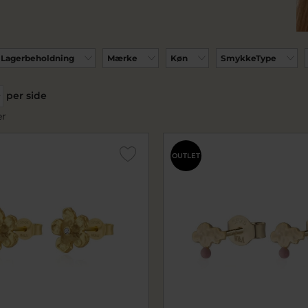
Lagerbeholdning
Mærke
Køn
SmykkeType
per side
er
OUTLET