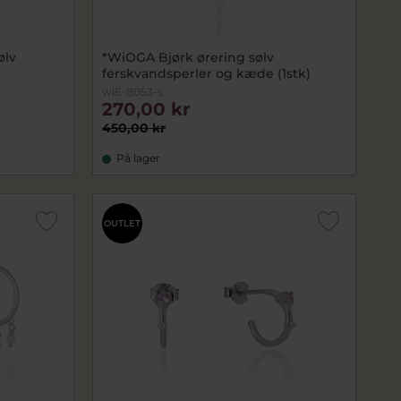
ølv
*WiOGA Bjørk ørering sølv
ferskvandsperler og kæde (1stk)
wiE-8053-s
270,00 kr
450,00 kr
På lager
OUTLET