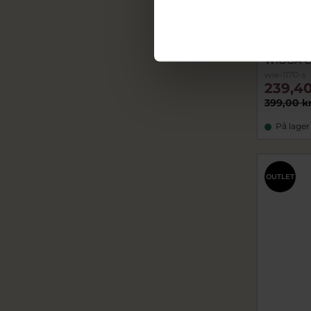
WiOGA Ch
wie-1170-s
239,40
399,00 k
På lager
OUTLET