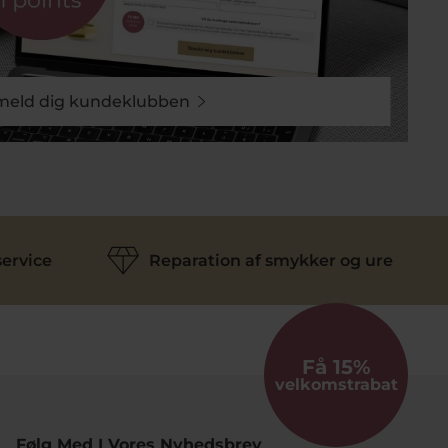
lmeld dig kundeklubben
ervice
Reparation af smykker og ure
Få 15%
velkomstrabat
Følg Med I Vores Nyhedsbrev