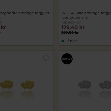
rgherita øreringe forgyldt
WiOGA Kara øreringe forgyl
z
lyserød emalje
GP
wiE-8604-GP
 kr
179,40 kr
r
299,00 kr
På lager
OUTLET