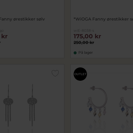
anny ørestikker sølv
*WiOGA Fanny ørestikker s
gp
wiE-8038-s
 kr
175,00 kr
r
250,00 kr
På lager
OUTLET