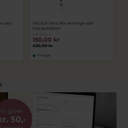
e sølv
WiOGA Vera Mix øreringe sølv
halvædelsten
wie-1032-s
150,00 kr
450,00 kr
På lager
?