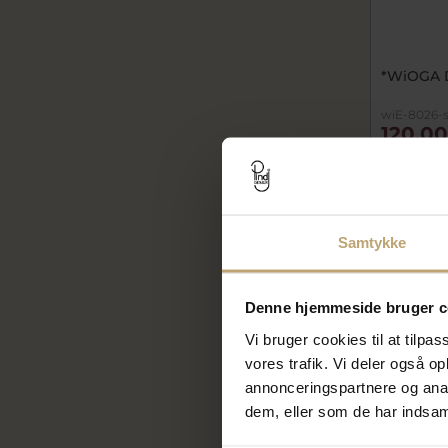
*WiOGA D
wiE-8026-
120,00
300,00 k
På lager
Samtykke
OUTLET
Denne hjemmeside bruger c
Vi bruger cookies til at tilpas
vores trafik. Vi deler også 
annonceringspartnere og anal
dem, eller som de har indsaml