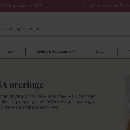
Fri fragt over kr. 499,-
4,8 stjerner på Trust
Ure
Living & Accessories
Gaver
A øreringe
nne udvalg af WiOGA øreringe. På siden her
alle tilgængelige WiOGAøreringe, øreringe,
stikkere og andre øresmykker.