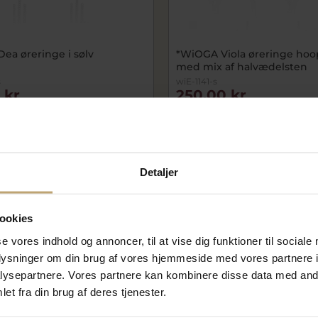
ea øreringe i sølv
*WiOGA Viola øreringe hoop
med mix af halvædelsten
s
wiE-1141-s
 kr
250,00 kr
r
500,00 kr
På lager
Detaljer
OUTLET
ookies
se vores indhold og annoncer, til at vise dig funktioner til sociale
oplysninger om din brug af vores hjemmeside med vores partnere i
ysepartnere. Vores partnere kan kombinere disse data med andr
et fra din brug af deres tjenester.