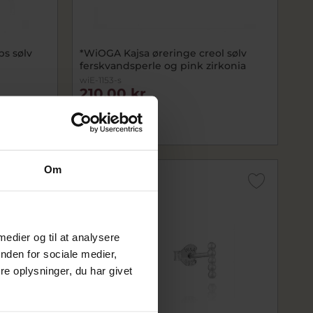
s sølv
*WiOGA Kajsa øreringe creol sølv
ferskvandsperle og pink zirkonia
wiE-1153-s
210,00 kr
300,00 kr
På lager
Om
OUTLET
 medier og til at analysere
nden for sociale medier,
e oplysninger, du har givet