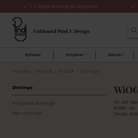
1-3 dages levering på lagervarer
Nyheder
Smykker
Brands
Forsiden
/
Brands
/
WiOGA
/
Øreringe
WiOG
Øreringe
Se det skø
Forgyldte øreringe
finder du 
Sølv øreringe
hoops, øre