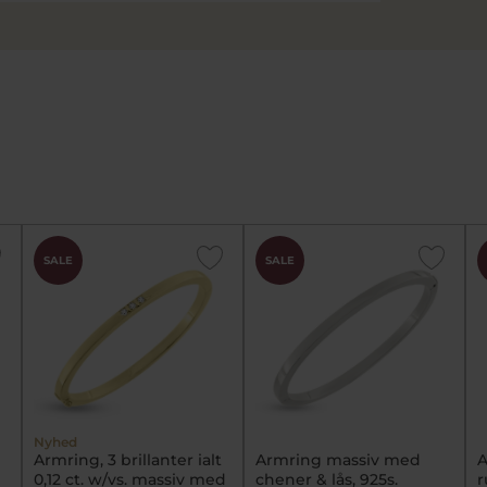
SALE
SALE
Nyhed
Armring, 3 brillanter ialt
Armring massiv med
A
0,12 ct. w/vs. massiv med
chener & lås, 925s.
r