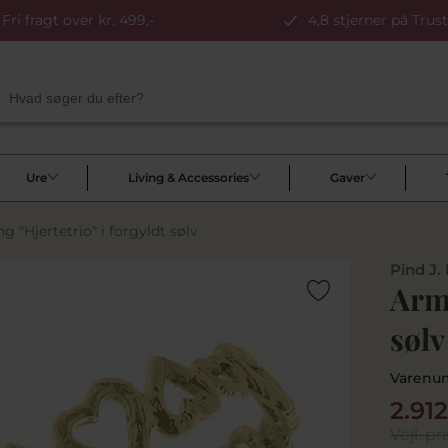
Fri fragt over kr. 499,-
4,8 stjerner på Trust
Ure
Living & Accessories
Gaver
g "Hjertetrio" i forgyldt sølv
Pind J.
Armr
sølv
Varenu
2.91
Vejl. pri