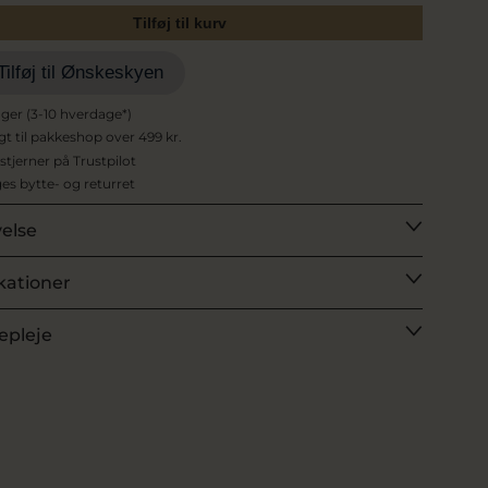
Tilføj til kurv
Tilføj til Ønskeskyen
ager (3-10 hverdage*)
agt til pakkeshop over 499 kr.
 stjerner på Trustpilot
es bytte- og returret
velse
kationer
epleje