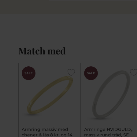
Match med
SALE
SALE
Armring massiv med
Armringe HVIDGULD,
chener & lås 8 kt. og 14
massiv rund tråd, SE