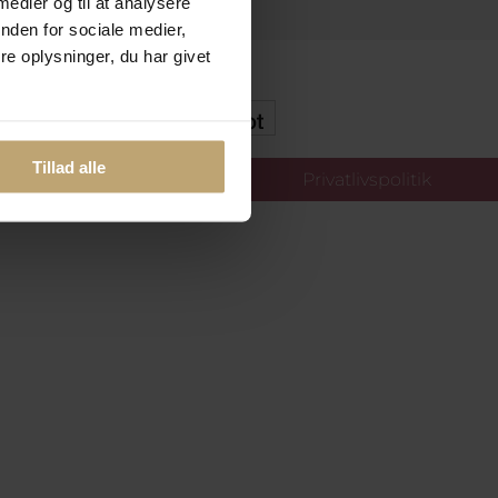
 medier og til at analysere
nden for sociale medier,
e oplysninger, du har givet
kker Og Tryg E-Handel
Tillad alle
llinger
Privatlivspolitik
oldt.