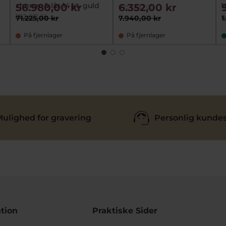
chener & lås 14 kt. guld
V
56.980,00 kr
6.352,00 kr
993-000-05
993-012-14
4
71.225,00 kr
7.940,00 kr
1
På fjernlager
På fjernlager
ulighed for gravering
Personlig kundes
tion
Praktiske Sider