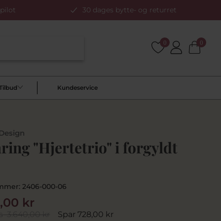
pilot
30 dages bytte- og returret
0
0
Tilbud
Kundeservice
 Design
ing "Hjertetrio" i forgyldt
mmer:
2406-000-06
2,00 kr
s
3.640,00 kr
Spar 728,00 kr