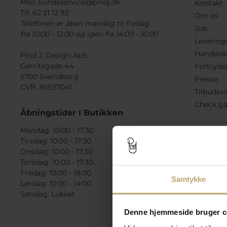
Mail:
kundeservice@pindj.dk
Kontakt
Tlf. 62 21 12 92
Om os
Telefonen er åben mandag til fredag
Job
fra 10:00 - 12:00 og igen fra 14:00 - 16:00
Levering
Handelsb
Pind J. Design ApS
Gerritsgade 44
Fortryde
5700 Svendborg
Presse
CVR. 36937041
Tilbudsvi
Check ga
Åbningstider I Butikken
Mandag: 10:00 - 17:30
Tirsdag: 10:00 - 17:30
Onsdag: 10:00 - 17:30
Torsdag: 10:00 - 17:30
Fredag: 10:00 - 18:00
Samtykke
Lørdag: 10:00 - 14:00
Søndag: Lukket
Denne hjemmeside bruger c