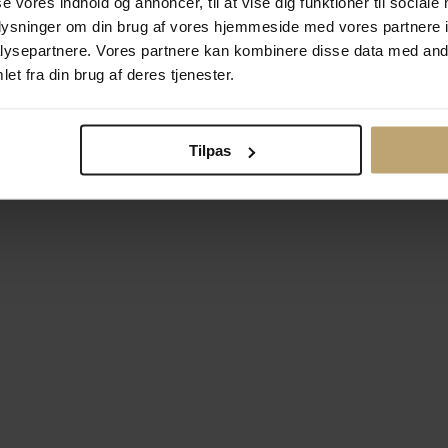
se vores indhold og annoncer, til at vise dig funktioner til sociale
oplysninger om din brug af vores hjemmeside med vores partnere i
ysepartnere. Vores partnere kan kombinere disse data med andr
Betalingsmuligheder
Si
et fra din brug af deres tjenester.
Tilpas
okiepolitik
Ændr cookie-indsti
right © 2026 Pind J. Design Guldsmedie. Alle rettigheder forbeh