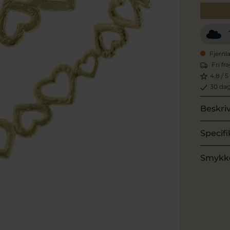
Fjernl
Fri fr
4,8 / 5
30 dag
Beskri
Specifi
Smykk