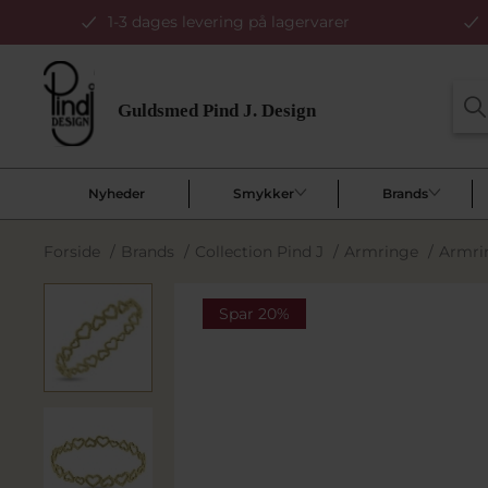
1-3 dages levering på lagervarer
Nyheder
Smykker
Brands
Forside
/
Brands
/
Collection Pind J
/
Armringe
/
Armrin
Spar 20%