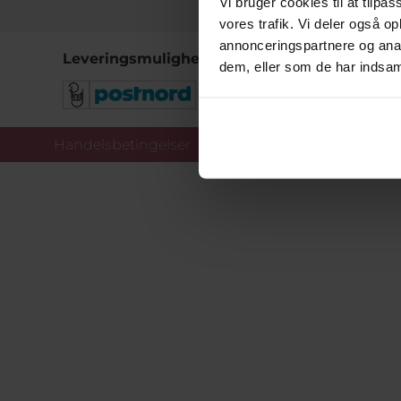
Vi bruger cookies til at tilpas
vores trafik. Vi deler også 
annonceringspartnere og anal
Leveringsmuligheder
dem, eller som de har indsaml
Handelsbetingelser
Co
Copy