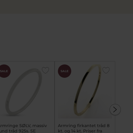
SALE
SALE
SALE
rmringe SØLV, massiv
Armring firkantet tråd 8
Armrin
und tråd 925s. SE
kt. og 14 kt. Priser fra
åben i