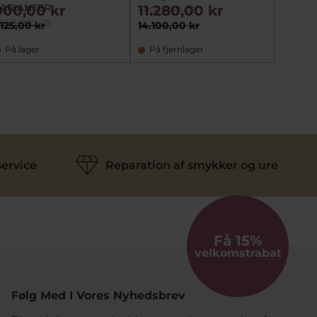
ARIANTER
rekt. t
900,00 kr
11.280,00 kr
7.75
4004-000-02
(forgyl
000-000-05
2734-01
.125,00 kr
14.100,00 kr
9.690,
slidt a
På lager
På fjernlager
På fj
ervice
Reparation af smykker og ure
Få 15%
velkomstrabat
Følg Med I Vores Nyhedsbrev