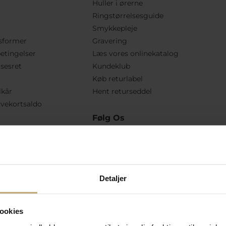
Huller i ørerne
Ringstørrelsesguide
Smykkepleje
sformer
Gravering
etingelser
Læs vores onlinekatalog
lsesret
Kundeklub
Køb returlabel
lkår
Hent returseddel
vekortsaldo
Følg Os
Detaljer
ookies