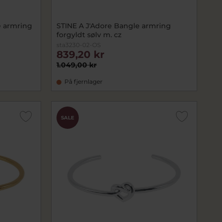
e armring
STINE A J'Adore Bangle armring
forgyldt sølv m. cz
sta3230-02-OS
839,20 kr
1.049,00 kr
På fjernlager
SALE