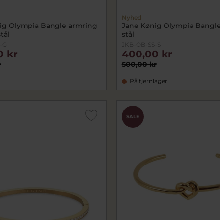
Nyhed
ig Olympia Bangle armring
Jane Kønig Olympia Bangl
tål
stål
-G
JKB-OB-SS-S
0 kr
400,00 kr
r
500,00 kr
På fjernlager
SALE