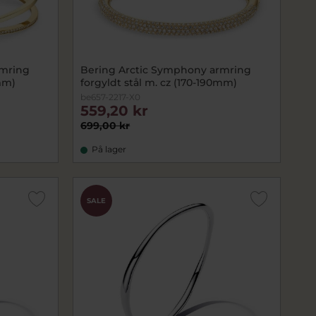
rmring
Bering Arctic Symphony armring
0mm)
forgyldt stål m. cz (170-190mm)
be657-2217-X0
559,20 kr
699,00 kr
På lager
SALE