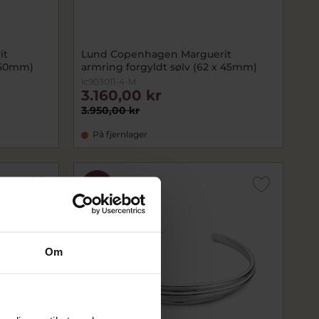
it
Lund Copenhagen Marguerit
x 50mm)
armring forgyldt sølv (62 x 45mm)
lc903011-4-M
3.160,00 kr
3.950,00 kr
På fjernlager
SALE
Om