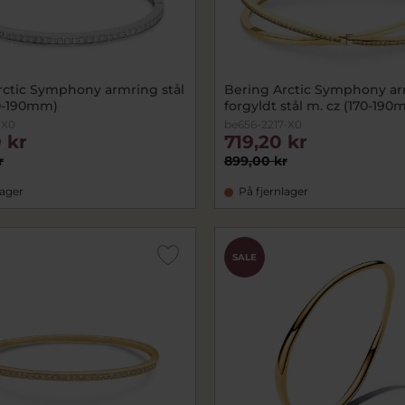
rctic Symphony armring stål
Bering Arctic Symphony a
70-190mm)
forgyldt stål m. cz (170-19
-X0
be656-2217-X0
 kr
719,20 kr
r
899,00 kr
lager
På fjernlager
SALE