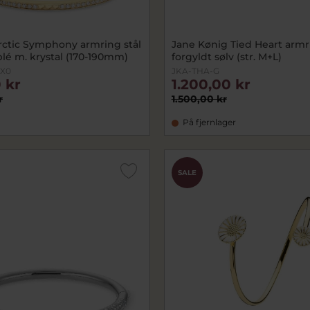
rctic Symphony armring stål
Jane Kønig Tied Heart armr
lé m. krystal (170-190mm)
forgyldt sølv (str. M+L)
-X0
JKA-THA-G
 kr
1.200,00 kr
r
1.500,00 kr
På fjernlager
SALE