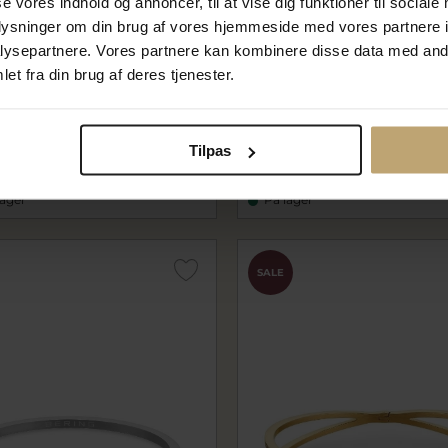
se vores indhold og annoncer, til at vise dig funktioner til sociale
oplysninger om din brug af vores hjemmeside med vores partnere i
ysepartnere. Vores partnere kan kombinere disse data med andr
et fra din brug af deres tjenester.
lad 3 mm. 8 kt.
Spirit Icons Emelda armring
sølv (str. S-L)
si20672
00 kr
1.996,00 kr
Tilpas
 kr
2.495,00 kr
lager
På lager
SALE