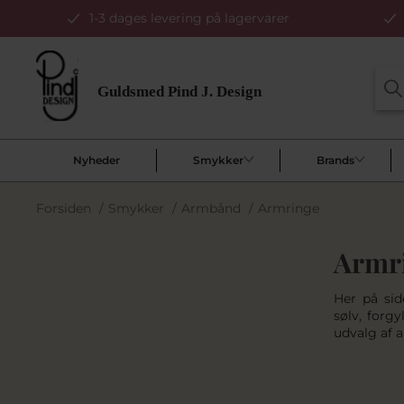
1-3 dages levering på lagervarer
Nyheder
Smykker
Brands
Forsiden
/
Smykker
/
Armbånd
/
Armringe
Armr
Her på sid
sølv, forgy
udvalg af 