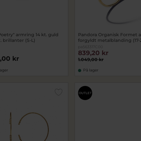
oetry" armring 14 kt. guld
Pandora Organisk Formet 
. brillanter (S-L)
forgyldt metalblanding (17-
pa563317C00
839,20 kr
,00 kr
1.049,00 kr
lager
På lager
OUTLET