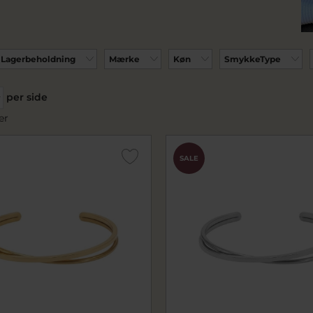
Lagerbeholdning
Mærke
Køn
SmykkeType
per side
er
SALE