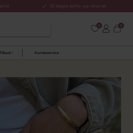
pilot
30 dages bytte- og returret
0
0
Tilbud
Kundeservice