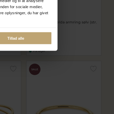
 medier og til at analysere
nden for sociale medier,
e oplysninger, du har givet
 forgyldt
Spirit Icons Emelda armring sølv (str.
S-L)
si20671
1.756,00 kr
Tillad alle
2.195,00 kr
På lager
SALE