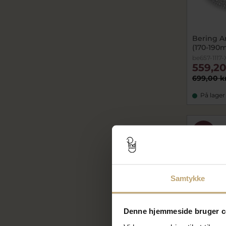
Bering Ar
(170-190
be657-1117-
559,20
699,00 k
På lager
SALE
Samtykke
Denne hjemmeside bruger c