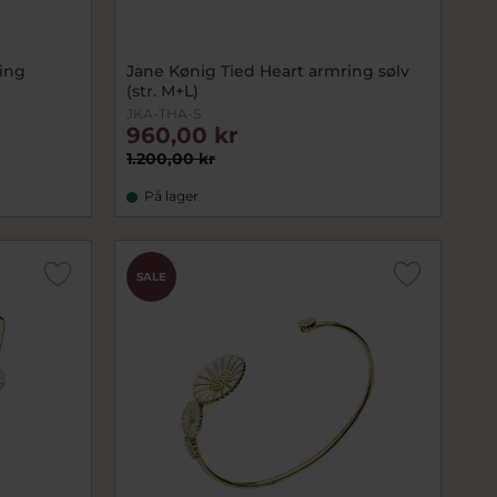
ing
Jane Kønig Tied Heart armring sølv
(str. M+L)
JKA-THA-S
960,00 kr
1.200,00 kr
På lager
SALE