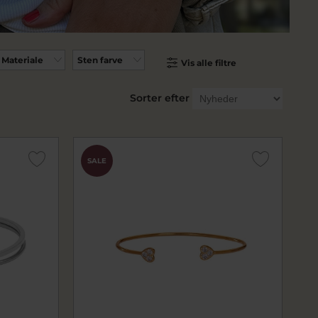
Materiale
Sten farve
Vis alle filtre
Sorter efter
SALE