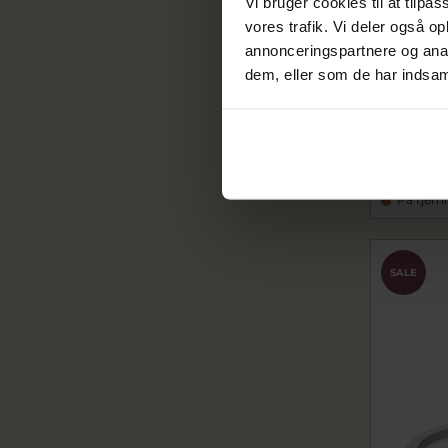
Vi bruger cookies til at tilpas
vores trafik. Vi deler også 
annonceringspartnere og anal
dem, eller som de har indsaml
Armring f
sc66123
5.596,
6.995,00
På fjern
SALE