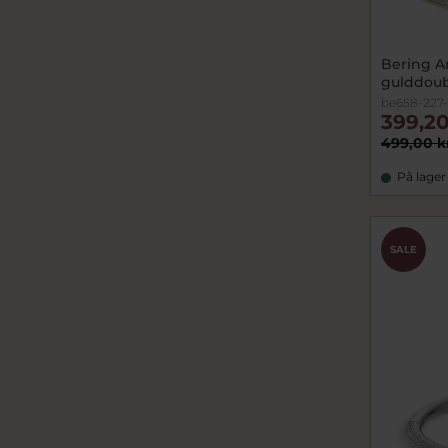
Bering A
gulddoub
be658-227
399,20
499,00 k
På lager
SALE