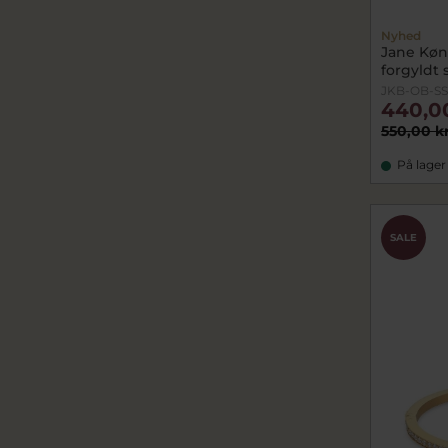
Nyhed
Jane Køn
forgyldt s
JKB-OB-SS
440,0
550,00 k
På lager
SALE