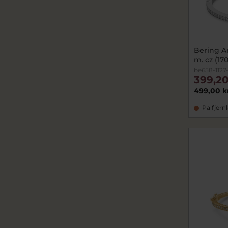
Bering A
m. cz (1
be658-1127
399,20
499,00 k
På fjern