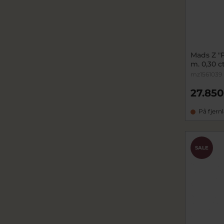
Mads Z "P
m. 0,30 ct
mz1561039
27.850
På fjern
SALE