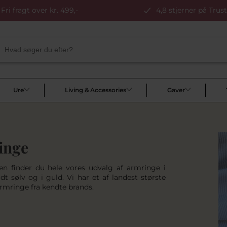
Fri fragt over kr. 499,-
4,8 stjerner på Trust
Ure
Living & Accessories
Gaver
inge
en finder du hele vores udvalg af armringe i
ldt sølv og i guld. Vi har et af landest største
armringe fra kendte brands.