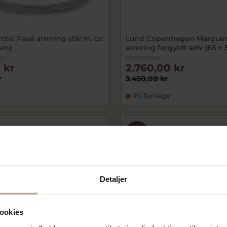
ctic Pavé armring stål m. cz
Lund Copenhagen Marguer
mm)
armring forgyldt sølv (65 
X0
lc903077-M
 kr
2.760,00 kr
r
3.450,00 kr
På fjernlager
SALE
Detaljer
ookies