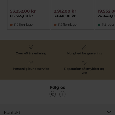
53.252,00 kr
2.912,00 kr
19.552,0
66.565,00 kr
3.640,00 kr
24.440,0
På fjernlager
På fjernlager
På lager
Over 40 års erfaring
Mulighed for gravering
Personlig kundeservice
Reparation af smykker og
ure
Følg os
Kontakt