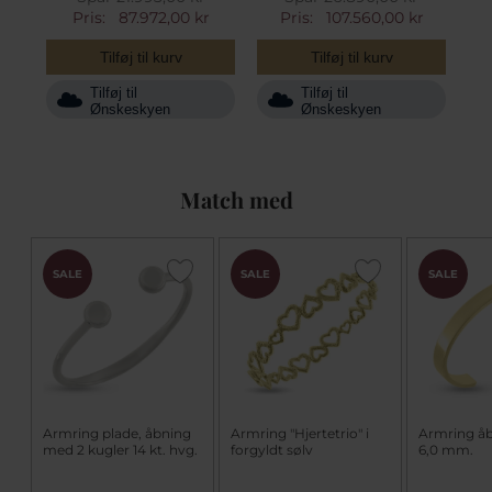
Pris:
87.972,00 kr
Pris:
107.560,00 kr
Tilføj til kurv
Tilføj til kurv
Tilføj til
Tilføj til
Ønskeskyen
Ønskeskyen
Match med
SALE
SALE
SALE
Armring plade, åbning
Armring "Hjertetrio" i
Armring åb
med 2 kugler 14 kt. hvg.
forgyldt sølv
6,0 mm.