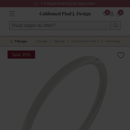
1-3 dages levering på lagervarer
0
0
Tilbage
Forside
/
Brands
/
Collection Pind J
/
Armringe
/
Spar 20%