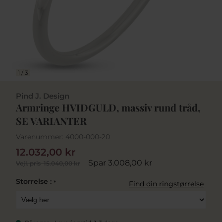
1
/
3
Pind J. Design
Armringe HVIDGULD, massiv rund tråd,
SE VARIANTER
Varenummer:
4000-000-20
12.032,00 kr
Spar 3.008,00 kr
Vejl. pris
15.040,00 kr
Storrelse :
*
Find din ringstørrelse