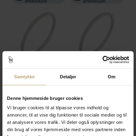
Ønskeskyen
Ønskeskyen
Armring rund tråd 3,50
Armring rund tråd 4,00
mm. 14 kt. hvidguld 585
mm. 14 kt. hvg.
Samtykke
Detaljer
Om
Fjernlager (3-10
Fjernlager (3-10
hverdage*)
hverdage*)
Denne hjemmeside bruger cookies
Vejl. pris
66.940,00 kr
Vejl. pris
89.800,00 kr
Spar 13.388,00 kr
Spar 17.960,00 kr
Vi bruger cookies til at tilpasse vores indhold og
Pris:
53.552,00 kr
Pris:
71.840,00 kr
annoncer, til at vise dig funktioner til sociale medier og til
Tilføj til kurv
Tilføj til kurv
at analysere vores trafik. Vi deler også oplysninger om
din brug af vores hjemmeside med vores partnere inden
Tilføj til
Tilføj til