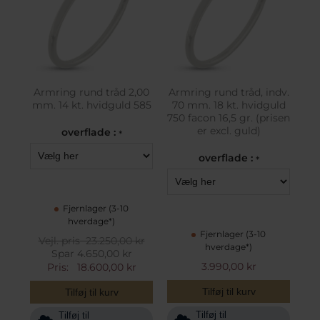
Armring rund tråd 2,00
Armring rund tråd, indv.
mm. 14 kt. hvidguld 585
70 mm. 18 kt. hvidguld
750 facon 16,5 gr. (prisen
er excl. guld)
overflade :
*
overflade :
*
Fjernlager (3-10
hverdage*)
Fjernlager (3-10
Vejl. pris
23.250,00 kr
hverdage*)
Spar 4.650,00 kr
3.990,00 kr
Pris:
18.600,00 kr
Tilføj til kurv
Tilføj til kurv
Tilføj til
Tilføj til