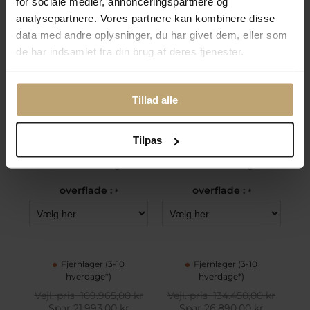
Ønskeskyen
Ønskeskyen
for sociale medier, annonceringspartnere og
analysepartnere. Vores partnere kan kombinere disse
data med andre oplysninger, du har givet dem, eller som
de har indsamlet fra din brug af deres tjenester.
Tillad alle
Tilpas
Armring rund tråd 4,5
Armring rund tråd 5,00
mm. 14 kt. hvg...
mm. 14 kt. hvg...
overflade :
overflade :
*
*
Fjernlager (3-10
Fjernlager (3-10
hverdage*)
hverdage*)
Vejl. pris
109.965,00 kr
Vejl. pris
134.450,00 kr
Spar 21.993,00 kr
Spar 26.890,00 kr