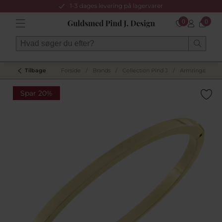
1-3 dages levering på lagervarer
0
0
Tilbage
Forside
/
Brands
/
Collection Pind J
/
Armringe
/
Spar 20%