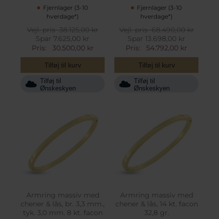
Fjernlager (3-10
Fjernlager (3-10
hverdage*)
hverdage*)
Vejl. pris
38.125,00 kr
Vejl. pris
68.490,00 kr
Spar 7.625,00 kr
Spar 13.698,00 kr
Pris:
30.500,00 kr
Pris:
54.792,00 kr
Tilføj til kurv
Tilføj til kurv
Tilføj til
Tilføj til
Ønskeskyen
Ønskeskyen
Armring massiv med
Armring massiv med
chener & lås, br. 3,3 mm.,
chener & lås, 14 kt. facon
tyk. 3,0 mm. 8 kt. facon
32,8 gr.