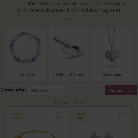
barnedåb? Så er du ikke den eneste. Smykker
er en klassisk gave til barnedåben og er et
kærligt minde som barnet kan se tilbage på når
det bliver ældre eller måske endelig passe når
de når den rigtige alder. Det er smykker der kan
gå i arv og som vil blive en sød påmindelse om
livets smukkeste dage. Se vores samling af fine
smykker til barnedåbsgaven lige her.
Armbånd
Smykker til Drenge
Halskæder
Sorter efter
Vis alle filtre
177 produkter
CHOK
CHOK
PRIS
PRIS