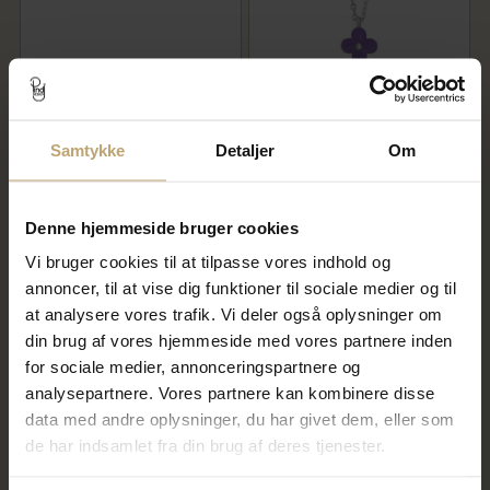
Pure Titanium øreringe
NOA Kids børnehalskæde
blomst m. blå cz
blomstervedhæng sølv m. lilla
emalje (38+3 cm)
Samtykke
Detaljer
Om
280,00 kr
236,00 kr
350,00 kr
295,00 kr
På fjernlager
På lager
Denne hjemmeside bruger cookies
Vi bruger cookies til at tilpasse vores indhold og
annoncer, til at vise dig funktioner til sociale medier og til
SALE
SALE
at analysere vores trafik. Vi deler også oplysninger om
din brug af vores hjemmeside med vores partnere inden
for sociale medier, annonceringspartnere og
analysepartnere. Vores partnere kan kombinere disse
data med andre oplysninger, du har givet dem, eller som
de har indsamlet fra din brug af deres tjenester.