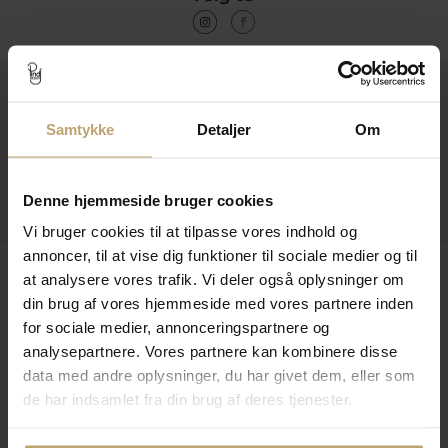
Kontakt
Samtykke
Detaljer
Om
Åbningstider I Butikken
Information
Denne hjemmeside bruger cookies
Praktiske Sider
Vi bruger cookies til at tilpasse vores indhold og
annoncer, til at vise dig funktioner til sociale medier og til
Leveringsmuligheder
at analysere vores trafik. Vi deler også oplysninger om
din brug af vores hjemmeside med vores partnere inden
for sociale medier, annonceringspartnere og
analysepartnere. Vores partnere kan kombinere disse
Betalingsmuligheder
data med andre oplysninger, du har givet dem, eller som
de har indsamlet fra din brug af deres tjenester.
Sikker Og Tryg E-Handel