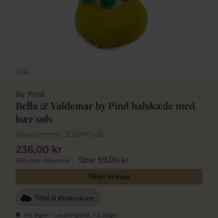
1
/
2
By Pind
Bella & Valdemar by Pind halskæde med
bær sølv
Varenummer:
JC5017G-05
236,00 kr
Spar 59,00 kr
Vejl. pris
295,00 kr
Tilføj til kurv
Tilføj til Ønskeskyen
På lager - Leveringstid, 1-3 dage