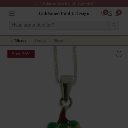
1-3 dages levering på lagervarer
0
0
Tilbage
Forside
/
Tilbud
/
Spar 20%