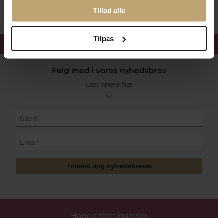
Tillad alle
Tilpas
Få 15%
velkomstrabat
Følg med i vores nyhedsbrev
Læs mere her
Tilmeld mig nyhedsbrevet
Handelsbetingelser