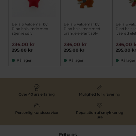
Bella & Valdemar by
Bella & Valdemar by
Bella & Va
Pind halskæde med
Pind halskæde med
Pind hals
stjerne sølv
orange elefant sølv
lyserød ele
236,00 kr
236,00 kr
236,00 
295,00 kr
295,00 kr
295,00 k
På lager
På lager
På lager
Over 40 års erfaring
Mulighed for gravering
Personlig kundeservice
Reparation af smykker og
ure
Følg os