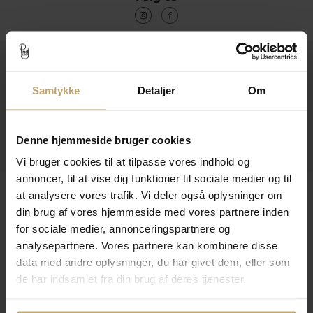
Kontakt
Samtykke
Detaljer
Om
Åbningstider I Butikken
Information
Denne hjemmeside bruger cookies
Praktiske Sider
Vi bruger cookies til at tilpasse vores indhold og
annoncer, til at vise dig funktioner til sociale medier og til
Leveringsmuligheder
at analysere vores trafik. Vi deler også oplysninger om
din brug af vores hjemmeside med vores partnere inden
for sociale medier, annonceringspartnere og
analysepartnere. Vores partnere kan kombinere disse
Betalingsmuligheder
data med andre oplysninger, du har givet dem, eller som
de har indsamlet fra din brug af deres tjenester.
Sikker Og Tryg E-Handel