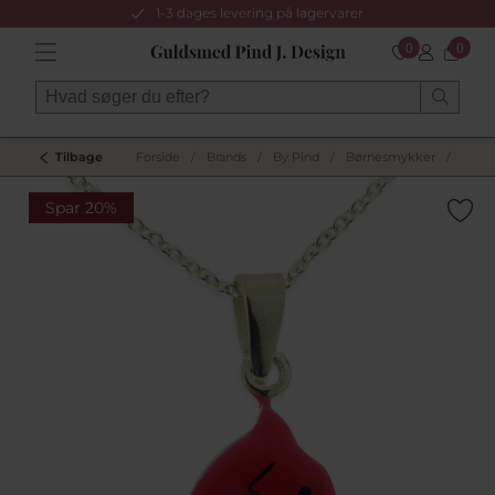
1-3 dages levering på lagervarer
0
0
Tilbage
Forside
/
Brands
/
By Pind
/
Børnesmykker
/
Spar 20%