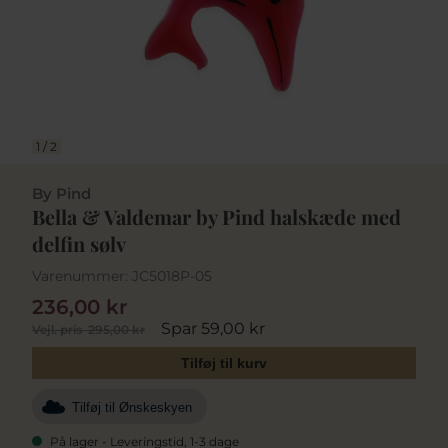
1
/
2
By Pind
Bella & Valdemar by Pind halskæde med
delfin sølv
Varenummer:
JC5018P-05
236,00 kr
Spar 59,00 kr
Vejl. pris
295,00 kr
Tilføj til kurv
Tilføj til Ønskeskyen
På lager - Leveringstid, 1-3 dage