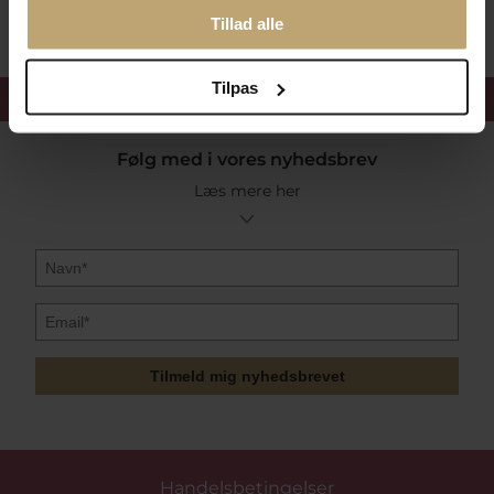
Tillad alle
Tilpas
Få 15%
velkomstrabat
Følg med i vores nyhedsbrev
Læs mere her
Tilmeld mig nyhedsbrevet
Handelsbetingelser