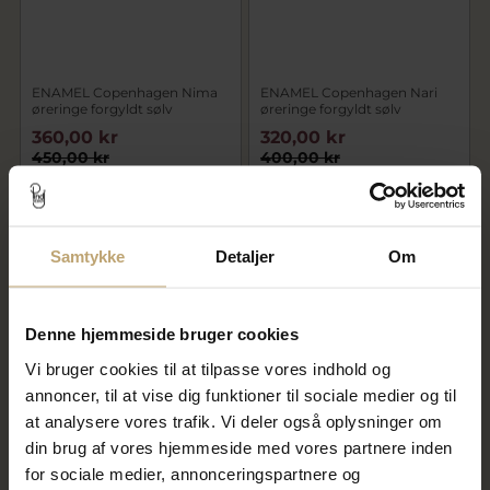
ENAMEL Copenhagen Nima
ENAMEL Copenhagen Nari
øreringe forgyldt sølv
øreringe forgyldt sølv
360,00 kr
320,00 kr
450,00 kr
400,00 kr
På lager
På lager
Samtykke
Detaljer
Om
SALE
SALE
Denne hjemmeside bruger cookies
Vi bruger cookies til at tilpasse vores indhold og
annoncer, til at vise dig funktioner til sociale medier og til
at analysere vores trafik. Vi deler også oplysninger om
din brug af vores hjemmeside med vores partnere inden
ENAMEL Copenhagen Nova
ENAMEL Copenhagen Poma
for sociale medier, annonceringspartnere og
Chain ørering (1 stk.) forgyldt
Heart øreringe forgyldt sølv