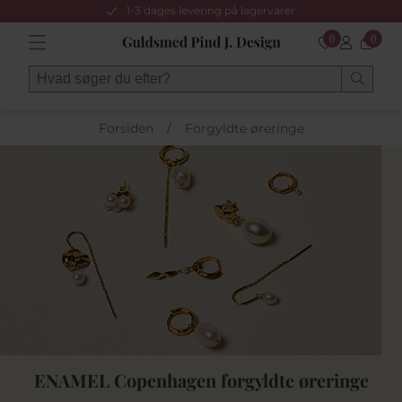
1-3 dages levering på lagervarer
0
0
Forsiden
/
Forgyldte øreringe
ENAMEL Copenhagen forgyldte øreringe