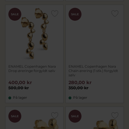
SALE
SALE
ENAMEL Copenhagen Nara
ENAMEL Copenhagen Nara
Drop øreringe forgyldt sølv
Chain ørering (1 stk.) forgyldt
sølv
400,00 kr
280,00 kr
500,00 kr
350,00 kr
På lager
På lager
SALE
SALE