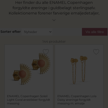
Her finder du alle ENAMEL Copenhagen
forgyldte øreringe i guldbelagt sterlingsølv.
Kollektionerne forener farverige emaljedetaljer,
fine perler og elegante zirkoniasten med et let
og feminint udtryk. Uanset om du søger
ENAMEL øreringe guld, klassiske ENAMEL
Sorter efter
Vis alle filtre
hoops eller de populære
Lola øreringe
, finder
du både enkle og mere farverige designs, der
144 produkter
kan styles til hverdag og fest.
ENAMEL Copenhagen Soleil
ENAMEL Copenhagen Lola
Light Coral ørestikker forgyldt
Daisy øreringe forgyldt
messing
messing m. emalje