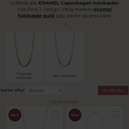
Udforsk alle
ENAMEL Copenhagen halskæder
hos Pind J. Design. Vælg mellem
enamel
halskæde guld
,
sølv
, perler og populære
hjertedesigns – alle fremstillet i 925 sterlingsølv.
Find din nye
enamel copenhagen halskæde
her.
Forgyldte
Sølv halskæder
halskæder
Sorter efter
Vis alle filtre
66 produkter
SALE
SALE