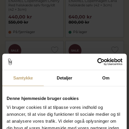
ENAMEL Copenhagen Cherry
ENAMEL Copenhagen Carla
Red halskæde sølv forgyldt
halskæde sølv (42 + 3cm)
(42 + 3cm)
440,00 kr
640,00 kr
550,00 kr
800,00 kr
På fjernlager
På lager
SALE
SALE
Samtykke
Detaljer
Om
Denne hjemmeside bruger cookies
ENAMEL Copenhagen Pearlie
ENAMEL Copenhagen Lola
Vi bruger cookies til at tilpasse vores indhold og
halskæde sølv forgyldt
Marine halskæde sølv m.
ferskvandsperler (40 + 5cm)
emalje (38 + 4cm)
annoncer, til at vise dig funktioner til sociale medier og til
640,00 kr
360,00 kr
at analysere vores trafik. Vi deler også oplysninger om
800,00 kr
450,00 kr
din brug af vores hjemmeside med vores partnere inden