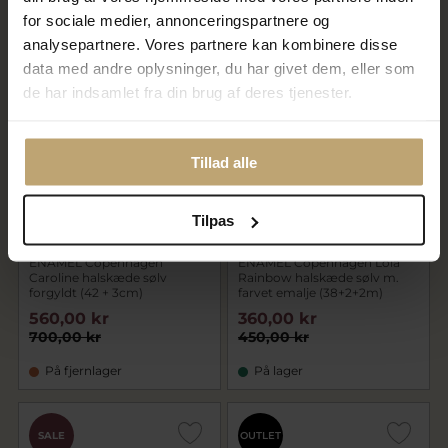
På fjernlager
På lager
for sociale medier, annonceringspartnere og
analysepartnere. Vores partnere kan kombinere disse
data med andre oplysninger, du har givet dem, eller som
SALE
SALE
de har indsamlet fra din brug af deres tjenester.
Tillad alle
Tilpas
ENAMEL Copenhagen
ENAMEL Copenhagen Lola
Caroline halskæde sølv
Rainbow halskæde sølv m.
forgyldt (42 + 3cm)
farvet emalje (38+2+2m)
560,00 kr
360,00 kr
700,00 kr
450,00 kr
På fjernlager
På lager
SALE
OUTLET