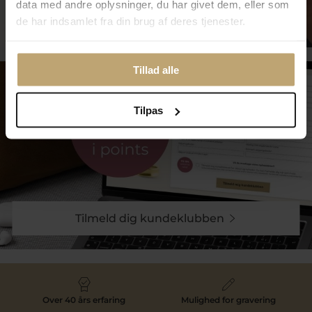
data med andre oplysninger, du har givet dem, eller som
Smykkepleje
de har indsamlet fra din brug af deres tjenester.
Tillad alle
Tilpas
Tilmeld dig kundeklubben
Over 40 års erfaring
Mulighed for gravering