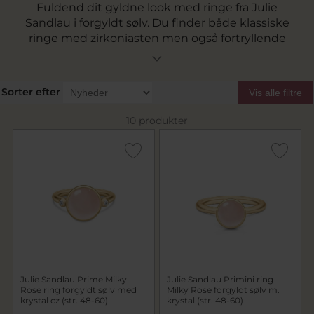
Fuldend dit gyldne look med ringe fra Julie
Sandlau i forgyldt sølv. Du finder både klassiske
ringe med zirkoniasten men også fortryllende
ringe i forgyldt sølv med flotte krystaller i
smukke farver. Find din næste ring fra Julie
Sandlau i forgyldt sølv i vores udvalg lige her.
Sorter efter
Vis alle filtre
10 produkter
Julie Sandlau Prime Milky
Julie Sandlau Primini ring
Rose ring forgyldt sølv med
Milky Rose forgyldt sølv m.
krystal cz (str. 48-60)
krystal (str. 48-60)