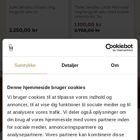
Julie Sandlau Ocean ring
*Julie Sandlau Little Mermaid
forgyldt sølv cz
ring forgyldt sølv med kubisk
zirkonia str. 54
1.100,00 kr
2.250,00 kr
2.750,00 kr
På lager
På lager
Samtykke
Detaljer
Om
Måske er det her relevant for dig?
Denne hjemmeside bruger cookies
Vi bruger cookies til at tilpasse vores indhold og
annoncer, til at vise dig funktioner til sociale medier og til
at analysere vores trafik. Vi deler også oplysninger om
din brug af vores hjemmeside med vores partnere inden
for sociale medier, annonceringspartnere og
analysepartnere. Vores partnere kan kombinere disse