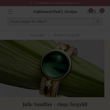
1-3 dages levering på lagervarer
0
0
Forsiden
/
Ringe Forgyldt
Julie Sandlau - ringe forgyldt