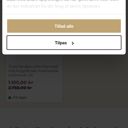
de har indsamlet fra din brug af deres tjenester.
OUTLET
Tillad alle
Tilpas
*Julie Sandlau Little Mermaid
ring forgyldt sølv med kubisk
zirkonia str. 54
1.100,00 kr
2.750,00 kr
På lager