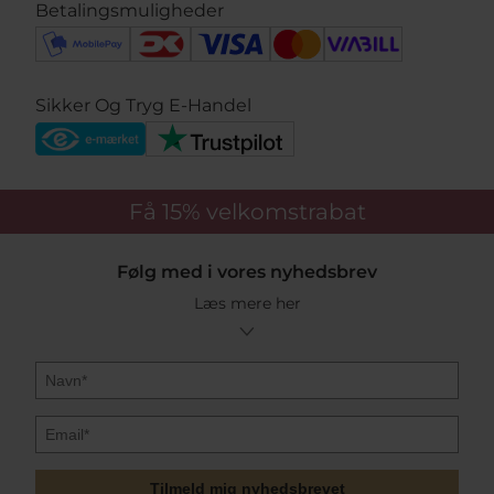
Svendborg.
Betalingsmuligheder
Uanset om du søger en Julie Sandlau Prime ring, en
farverig Primini ring eller en klassisk model i sølv,
finder du den her.
Sikker Og Tryg E-Handel
Få 15%
velkomstrabat
Følg med i vores nyhedsbrev
Læs mere her
Tilmeld mig nyhedsbrevet