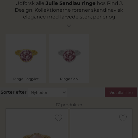
Udforsk alle
Julie Sandlau ringe
hos Pind J.
Design. Kollektionerne forener skandinavisk
elegance med farvede sten, perler og
raffinerede detaljer – skabt i 925 sterlingsølv og
22 kt. forgyldt sølv. Her finder du alt fra en
klassisk
Julie Sandlau ring sølv
til en
iøjnefaldende
Julie Sandlau ring guld
samt de
populære
Prime
og
Primini
ringe.
Ringe Forgyldt
Ringe Sølv
Sorter efter
Vis alle filtre
17 produkter