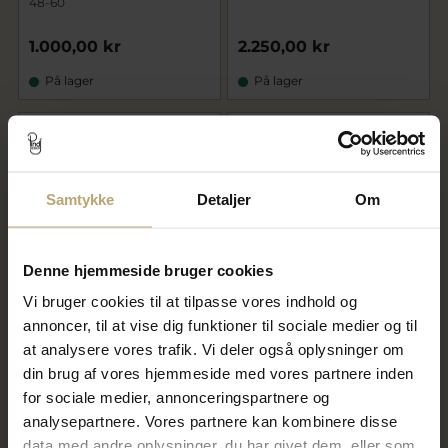
48-60
1.000,00 kr
2.250,00 kr
På lager
På lager
Samtykke
Detaljer
Om
Denne hjemmeside bruger cookies
Vi bruger cookies til at tilpasse vores indhold og
annoncer, til at vise dig funktioner til sociale medier og til
Julie Sandlau Ocean Crest
*Julie Sandlau ring Bamboo
ring rhodineret sølv cz str. 48-
sølv rhodineret str. 48-60
at analysere vores trafik. Vi deler også oplysninger om
60
din brug af vores hjemmeside med vores partnere inden
for sociale medier, annonceringspartnere og
2.000,00 kr
1.600,00 kr
analysepartnere. Vores partnere kan kombinere disse
På lager
På lager
data med andre oplysninger, du har givet dem, eller som