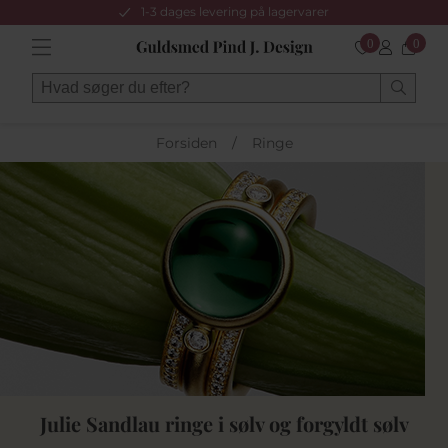
1-3 dages levering på lagervarer
0
0
Forsiden
/
Ringe
Julie Sandlau ringe i sølv og forgyldt sølv