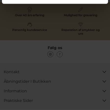
Over 40 års erfaring
Mulighed for gravering
Personlig kundeservice
Reparation af smykker og
ure
Følg os
Kontakt
Åbningstider I Butikken
Information
Praktiske Sider