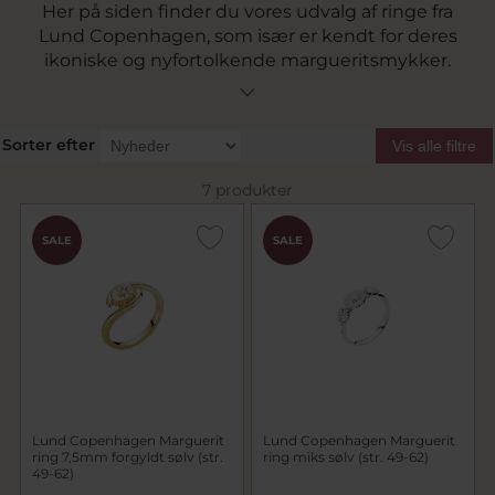
Her på siden finder du vores udvalg af ringe fra
Lund Copenhagen, som især er kendt for deres
ikoniske og nyfortolkende margueritsmykker.
Gå på opdagelse i vores sortiment og find den
perfekte ring, der fuldender dit look. Husk, vi
tilbyder gratis fragt ved køb over 499 kr.
Sorter efter
Vis alle filtre
7 produkter
SALE
SALE
Lund Copenhagen Marguerit
Lund Copenhagen Marguerit
ring 7,5mm forgyldt sølv (str.
ring miks sølv (str. 49-62)
49-62)